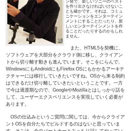
ン発で、新しいソニーのベスト
を作り出さなければいけないこ
とも確かです。それは、コミュ
ニケーションをエンターテイン
メントにすることだったり、新
しいエンターテインメントを作
ることだったりするのかもしれ
ません。
また、HTML5を契機に、
ソフトウェアを大部分をクラウド側に移し、クライアン
トから切り離す動きも進んでいます。そこをにらんで、
WindowsにもAndroidにもFirefox OSにもかかるアーキテ
クチャーには移行していきたいですね。OSから来る制約
はできるだけ切り離していきたいということです。一方
で今は過渡期なので、GoogleやMozillaとはしっかり話を
して、ユーザーエクスペリエンスを実現していく必要が
あります。
OSの仕込みというご質問に関しては、今からクライア
ントOSを自分たちでビルドするのはないと思っていま
す。そこは、今のパートナーとみっちり話してやってい