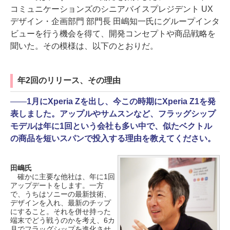
コミュニケーションズのシニアバイスプレジデント UX
デザイン・企画部門 部門長 田嶋知一氏にグループインタ
ビューを行う機会を得て、開発コンセプトや商品戦略を
聞いた。その模様は、以下のとおりだ。
年2回のリリース、その理由
――
1月にXperia Zを出し、今この時期にXperia Z1を発
表しました。アップルやサムスンなど、フラッグシップ
モデルは年に1回という会社も多い中で、似たベクトル
の商品を短いスパンで投入する理由を教えてください。
田嶋氏
確かに主要な他社は、年に1回
アップデートをします。一方
で、うちはソニーの最新技術、
デザインを入れ、最新のチップ
にすること。それを併せ持った
端末でどう戦うのかを考え、6カ
月でフラッグシップを進化させ