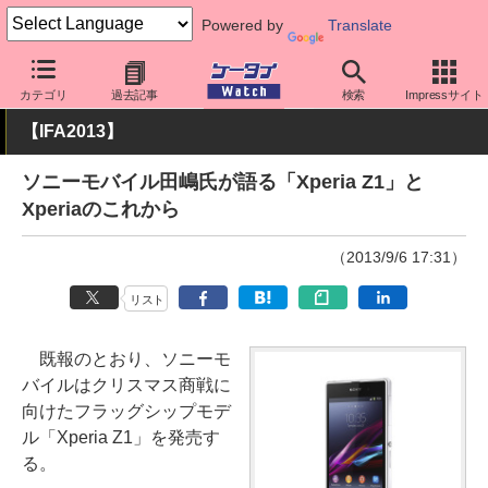
Powered by
Translate
ケータイ Watch
イベント
IFA
2013
カテゴリ
過去記事
検索
Impressサイト
【IFA2013】
ソニーモバイル田嶋氏が語る「Xperia Z1」と
Xperiaのこれから
（2013/9/6 17:31）
リスト
既報のとおり、ソニーモ
バイルはクリスマス商戦に
向けたフラッグシップモデ
ル「Xperia Z1」を発売す
る。