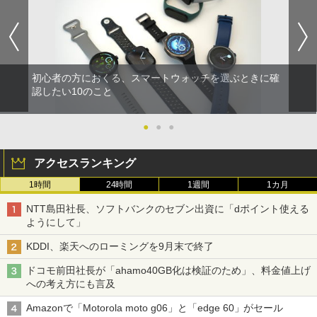
初心者の方におくる、スマートウォッチを選ぶときに確
認したい10のこと
●
●
●
アクセスランキング
1時間
24時間
1週間
1カ月
NTT島田社長、ソフトバンクのセブン出資に「dポイント使える
ようにして」
KDDI、楽天へのローミングを9月末で終了
ドコモ前田社長が「ahamo40GB化は検証のため」、料金値上げ
への考え方にも言及
Amazonで「Motorola moto g06」と「edge 60」がセール