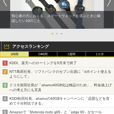
初心者の方におくる、スマートウォッチを選ぶときに確
認したい10のこと
●
●
●
アクセスランキング
1時間
24時間
1週間
1カ月
KDDI、楽天へのローミングを9月末で終了
NTT島田社長、ソフトバンクのセブン出資に「dポイント使える
ようにして」
ドコモ前田社長が「ahamo40GB化は検証のため」、料金値上げ
への考え方にも言及
KDDI松田社長、ahamoの40GBキャンペーンに「品質などを含
めて十分対抗できる」
Amazonで「Motorola moto g06」と「edge 60」がセール