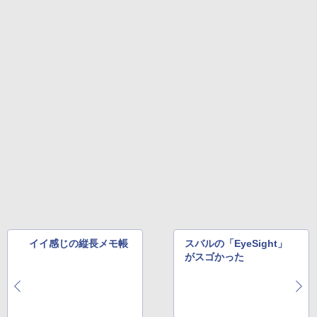
イイ感じの縦長メモ帳
スバルの「EyeSight」
がスゴかった