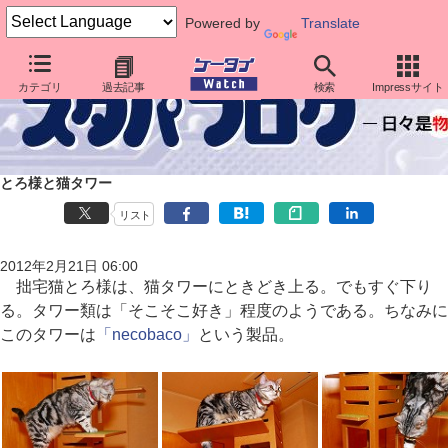
Powered by
Translate
カテゴリ
過去記事
検索
Impressサイト
とろ様と猫タワー
リスト
2012年2月21日 06:00
拙宅猫とろ様は、猫タワーにときどき上る。でもすぐ下り
る。タワー類は「そこそこ好き」程度のようである。ちなみに
このタワーは
「necobaco」
という製品。