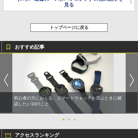
見る
トップページに戻る
おすすめ記事
初心者の方におくる、スマートウォッチを選ぶときに確
認したい10のこと
●
●
●
アクセスランキング