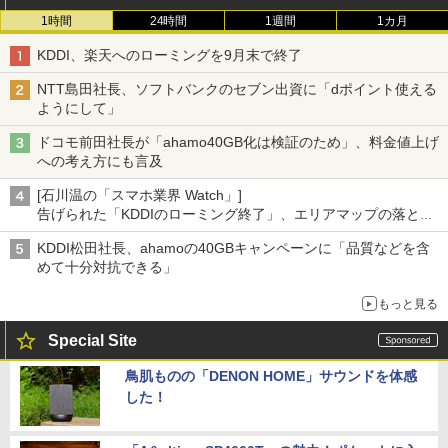
1時間
24時間
1週間
1カ月
KDDI、楽天へのローミングを9月末で終了
NTT島田社長、ソフトバンクのセブン出資に「dポイント使える
ようにして」
ドコモ前田社長が「ahamo40GB化は検証のため」、料金値上げ
への考え方にも言及
[石川温の「スマホ業界 Watch」]
告げられた「KDDIのローミング終了」、エリアマップの落とし
穴と楽天モバイルの課題
KDDI松田社長、ahamoの40GBキャンペーンに「品質などを含
めて十分対抗できる」
もっと見る
Special Site
鳥肌ものの「DENON HOME」サウンドを体感
した！