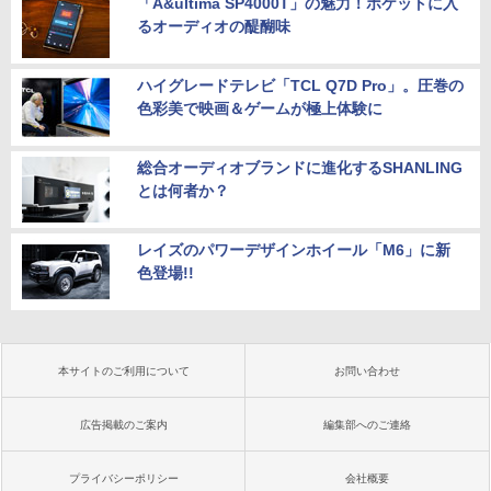
「A&ultima SP4000T」の魅力！ポケットに入
るオーディオの醍醐味
ハイグレードテレビ「TCL Q7D Pro」。圧巻の
色彩美で映画＆ゲームが極上体験に
総合オーディオブランドに進化するSHANLING
とは何者か？
レイズのパワーデザインホイール「M6」に新
色登場!!
本サイトのご利用について
お問い合わせ
広告掲載のご案内
編集部へのご連絡
プライバシーポリシー
会社概要