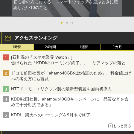
初心者の方におくる、スマートウォッチを選ぶときに確
認したい10のこと
●
●
●
アクセスランキング
1時間
24時間
1週間
1カ月
[石川温の「スマホ業界 Watch」]
告げられた「KDDIのローミング終了」、エリアマップの落とし
穴と楽天モバイルの課題
ドコモ前田社長が「ahamo40GB化は検証のため」、料金値上げ
への考え方にも言及
NTTドコモ、エリクソン製の最新型装置を国内初導入
KDDI松田社長、ahamoの40GBキャンペーンに「品質などを含
めて十分対抗できる」
KDDI、楽天へのローミングを9月末で終了
もっと見る