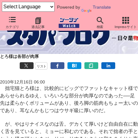
Powered by
Translate
カテゴリ
過去記事
検索
Impressサイト
とろ様は各部が肉厚
リスト
2010年12月16日 06:00
拙宅猫とろ様は、比較的にビッグでファットなキャット様で
あらせられるゆえ、いろいろな部分が肉厚なのであった──足
先は柔らかくボリュームがあり、後ろ脚の筋肉もちょー太いの
であり、耳なんかもじつはウサギ級に厚いのだ。
が、やはりナイスなのは舌。デカくて厚いけど自由自在に動
く舌を見ていると、ミョーに和むのである。それで拙者の手と