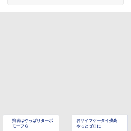
拙者はやっぱりターボ
おサイフケータイ残高
モーフＧ
やっとゼロに