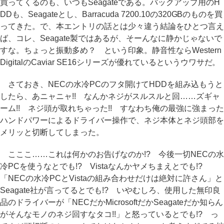
買ってくるのも、いつもSeagateである。バックアップ用のH
DDも、Seagateとし、Barracuda 7200.10の320GBのものを買
ってきた。で、本エントリの話とは少々違う結論をひとつ言え
ば、コレ、Seagate製ではあるが、そーんなに静かじゃないで
すな。ちょっと振動多め？ という印象。静音性ならWestern
DigitalのCaviar SE16シリーズが優れているというウワサだ。
さておき、NECの水冷PCのフタ開けてHDDを組み込もうと
したら、あニャニャ!! なんかネジがスルスルと回……ズギャ
ーム!! ネジ頭が取れちゃった!! すなわち俺の最強に強まった
ハンドパワーによるドライバー操作で、ネジ本体とネジ頭部を
メリッと切断してしまった。
こここ……これは何かのお告げなのか!? 今後一切NECの水
冷PCを使うなとでも!? Vistaなんかヤメちまえとでも!?
「NECの水冷PCとVistaの組み合わせだけは絶対に許さん」と
Seagate社が言ってるとでも!? いやむしろ、使用した無印良
品のドライバーが「NECだかMicrosoftだかSeagateだか知らん
がそんなモノのネジ回すなタコ!!」と怒っているとでも!? っ