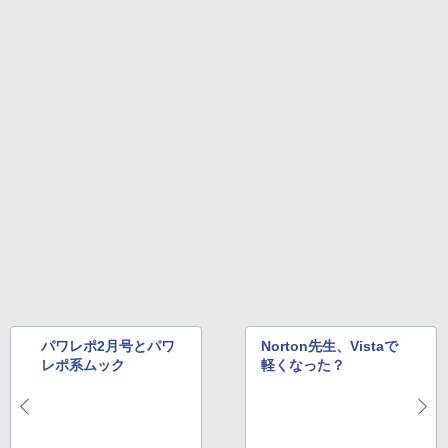
パワレポ2月号とパワ
Norton先生、Vistaで
レポ系ムック
軽くなった？