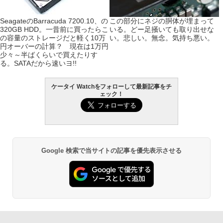
SeagateのBarracuda 7200.10、の
この部分にネジの胴体が埋まって
320GB HDD。一昔前に買ったらこ
いる。どー足掻いても取り出せな
の容量のストレージだと軽く10万
い。悲しい。無念。気持ち悪い。
円オーバーの計算？ 現在は1万円
少々～半ばくらいで買えたりす
る。SATAだから速いヨ!!
ケータイ Watchをフォローして最新記事をチ
ェック！
Google 検索で当サイトの記事を優先表示させる