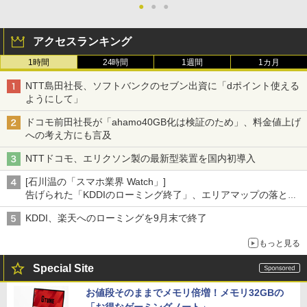
●
●
●
アクセスランキング
1時間
24時間
1週間
1カ月
NTT島田社長、ソフトバンクのセブン出資に「dポイント使える
ようにして」
ドコモ前田社長が「ahamo40GB化は検証のため」、料金値上げ
への考え方にも言及
NTTドコモ、エリクソン製の最新型装置を国内初導入
[石川温の「スマホ業界 Watch」]
告げられた「KDDIのローミング終了」、エリアマップの落とし
穴と楽天モバイルの課題
KDDI、楽天へのローミングを9月末で終了
もっと見る
Special Site
お値段そのままでメモリ倍増！メモリ32GBの