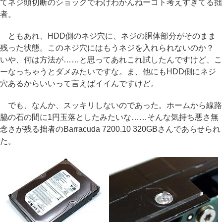
てネジ頭切断のショックでわけわかんねーコト考えすぎてる拙
者。
ともあれ、HDD側のネジ穴に、ネジの胴体部分がそのまま
残った状態。このネジ穴にはもうネジを入れられないのか？
いや、何は方法が……と思ってあれこれ試したんですけど、こ
ーなっちゃうとダメみたいですな。ま、他にもHDD側にネジ
穴あるからいいって言えばイイんですけど。
でも、なんか、スッキリしないのであった。ホームから線路
脇の石の間に1円玉落としたみたいな……そんな気持ち悪さ無
念さが残る拙者のBarracuda 7200.10 320GBさんであらせられ
た。