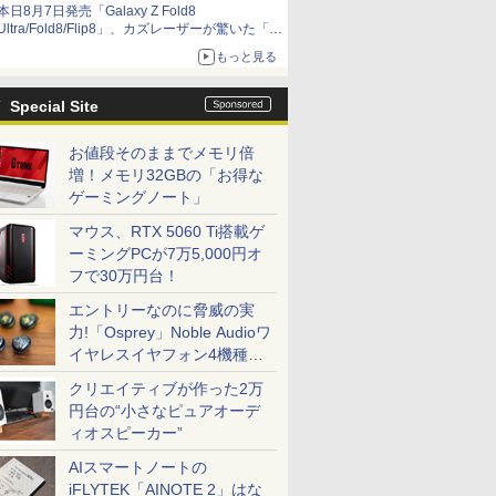
本日8月7日発売「Galaxy Z Fold8
Ultra/Fold8/Flip8」、カズレーザーが驚いた「そ
ば屋のメニュー並みの薄さ」
もっと見る
Special Site
お値段そのままでメモリ倍
増！メモリ32GBの「お得な
ゲーミングノート」
マウス、RTX 5060 Ti搭載ゲ
ーミングPCが7万5,000円オ
フで30万円台！
エントリーなのに脅威の実
力!「Osprey」Noble Audioワ
イヤレスイヤフォン4機種を
一気に聴く
クリエイティブが作った2万
円台の“小さなピュアオーデ
ィオスピーカー”
AIスマートノートの
iFLYTEK「AINOTE 2」はな