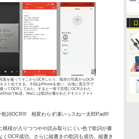
写真を撮ってそこからOCRしたり、既存の写真からOCR
スト化できる。今回はiPhoneを使い、白地に黒文字で
撮ってOCRしてみた。すると一発で完璧にOCRされた
とAirDropで転送。Macには歌詞が書かれたテキストファイ
詞OCR!!! 相変わらず凄いっスね一太郎Pad!!!
模様が入りつつやや読み取りにくい色で歌詞が書
なくOCR成功。さらに縦書きの歌詞も成功。縦書き