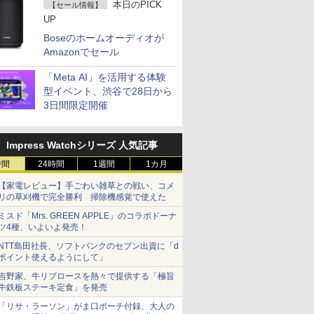
本日のPICK
【セール情報】
UP
Boseのホームオーディオが
Amazonでセール
「Meta AI」を活用する体験
型イベント、渋谷で28日から
3日間限定開催
Impress Watchシリーズ 人気記事
時間
24時間
1週間
1カ月
【家電レビュー】手ごわい雑草との戦い、コメ
リの草刈機で完全勝利 掃除機感覚で使えた
ミスド「Mrs. GREEN APPLE」のコラボドーナ
ツ4種、いよいよ発売！
NTT島田社長、ソフトバンクのセブン出資に「d
ポイント使えるようにして」
吉野家、牛リブロースを熱々で提供する「極旨
牛鉄板ステーキ定食」を発売
「リサ・ラーソン」がま口ポーチ付録、大人の