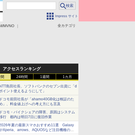
Impress サイト
全カテゴリ
M/MVNO
アクセスランキング
時間
24時間
1週間
1カ月
NTT島田社長、ソフトバンクのセブン出資に「d
ポイント使えるようにして」
ドコモ前田社長が「ahamo40GB化は検証のた
め」、料金値上げへの考え方にも言及
ドコモ・バイクシェアの障害、原因はシステム
移行 都内は明日7日に復旧作業
2026年夏の最新スマホおすすめ11選 Galaxy
やXperia、arrows、AQUOSなど注目機種の特
徴は