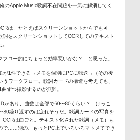
のApple Music歌詞不在問題を一気に解消してく
OCRは、たとえばスクリーンショットからでも可
歌詞をスクリーンショットしてOCRしてのテキスト
た。
フロー的にちょっと効率悪いかな？ と思った。
モが1件できる→メモを個別にPCに転送→（その後
、というワークフロー。歌詞カードの構造を考えても、
1曲ずつ撮影するのが無難。
Dがあり、曲数は全部で60〜80くらい？ けっこ
〜80繰り返すのは疲れそうだ。歌詞カードの写真を
、OCRは曲ごと。テキスト化された歌詞（メモ）も
ので……別の、もっとPC上でいろいろマトメてでき