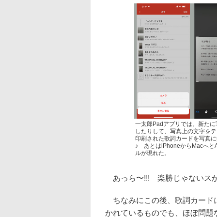
一太郎Padアプリでは、新たに
したりして、写真上の文字をテキ
印刷された歌詞カードを写真に
♪ あとはiPhoneからMacへ
ルが現れた。
あっら〜!!! 楽勝じゃないスか歌
ちなみにこの後、歌詞カードに
かれているものでも、ほぼ問題