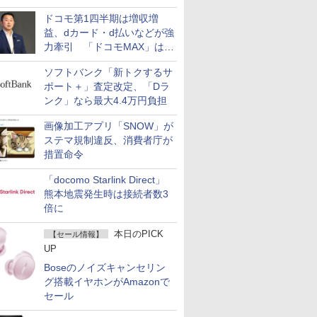
ドコモ第1四半期は増収増
益、dカード・d払いなどが強
力牽引 「ドコモMAX」は
400万契約突破
ソフトバンク「新トクするサ
ポート＋」査定改定、「Dラ
ンク」なら最大4.4万円負担
画像加工アプリ「SNOW」が
ステマ規制違反、消費者庁が
措置命令
「docomo Starlink Direct」
熊本地震発生時は接続者数3
倍に
本日のPICK
【セール情報】
UP
Boseのノイズキャンセリン
グ搭載イヤホンがAmazonで
セール