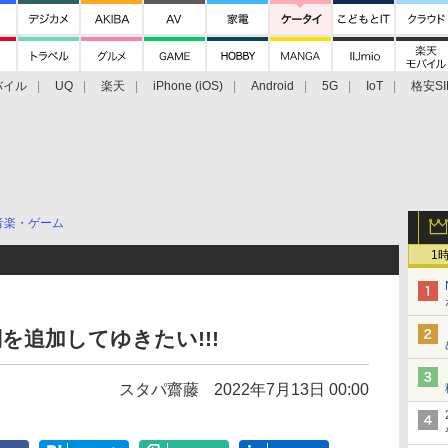
バイル
UQ
楽天
iPhone (iOS)
Android
5G
IoT
格安SI
アクセサリー
業界動向
法人向け
最新技術/その他
音楽・ゲーム
1
歌詞を追加してゆきたい!!!
スタパ齋藤
2022年7月13日 00:00