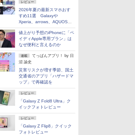
レビュー
2026年夏の最新スマホおす
すめ11選 Galaxyや
Xperia、arrows、AQUOSな
ど注目機種の特徴は
値上がり予想のiPhoneに「ペ
イディApple専用プラン」は
なぜ便利と言えるのか
てっぱんアプリ！
by
日
連載
沼 諭史
災害リスクが増す季節、国土
交通省のアプリ「ハザードマ
ップ」で再確認を
レビュー
「Galaxy Z Fold8 Ultra」ク
イックフォトレビュー
レビュー
「Galaxy Z Flip8」クイック
フォトレビュー