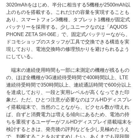
3020mAhをはじめ、半分に相当する5機種が2500mAh以
上のものを搭載する。これだけの容量を実現することも
あり、スマートフォン3機種、タブレット1機種が固定式
バッテリーを採用する。少しユニークなのは「AQUOS
PHONE ZETA SH-06E」で、固定式バッテリーながら、
ドコモショップのスタッフが工具で交換できる構造を実
現しており、電池交換時の修理預かりを避けられるよう
にしている。
端末の連続使用時間も一部に未測定の機種が残るもの
の、ほぼ全機種が3G連続待受時間で400時間以上、LTE
連続待受時間で350時間以上、連続通話時間で600分以上
を達成しており、一段と実用レベルが高くなってきた印
象だ。ただ、ひとつ注意が必要なのはフルHDディスプレ
イ搭載端末で、当然のことながら、ピクセル数が増えれ
ば、自ずと消費電力は増える傾向にあるため、電池の持
ちを重視するユーザーがフルHDディスプレイ搭載端末を
検討するときは、発売後の評判などを少し見極めたうえ
で、判断することをおすすめしたい。あくまでも現段階