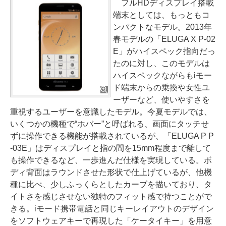
フルHDディスプレイ搭載
端末としては、もっともコ
ンパクトなモデル。2013年
春モデルの「ELUGA X P-02
E」がハイスペック指向だっ
たのに対し、このモデルは
ハイスペックながらもiモー
ド端末からの乗換や女性ユ
ーザーなど、使いやすさを
重視するユーザーを意識したモデル。今夏モデルでは、
いくつかの機種で“ホバー”と呼ばれる、画面にタッチせ
ずに操作できる機能が搭載されているが、「ELUGA P P
-03E」はディスプレイと指の間を15mm程度まで離して
も操作できるなど、一歩進んだ仕様を実現している。ボ
ディ背面はラウンドさせた形状で仕上げているが、他機
種に比べ、少しふっくらとしたカーブを描いており、タ
イトさを感じさせない独特のフィット感で持つことがで
きる。iモード携帯電話と同じキーレイアウトのデザイン
をソフトウェアキーで再現した「ケータイキー」を用意