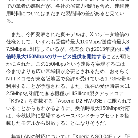
での筆者の感触だが、各社の省電力機能も含め、連続使
用時間についてはまだまだ製品間の差があると見てい
る。
また、今回発表された夏モデルは、Xiのデータ通信の
仕様として、いずれも受信時最大100Mbps/送信時最大3
7.5Mbpsに対応しているが、発表会では2013年度内に
受
信時最大150Mbpsのサービス提供を開始する
ことが明ら
かにされた。この150Mbpsという速度を実現するには、
今までよりも広い帯域幅が必要とされるため、おそらく
NTTドコモが東名阪地区で免許を受けている1.7GHz帯を
利用することが予想される。また、現在の受信時最大11
2.5Mbpsが利用できる機種がHiSilicon製クアッドコア
「K3V2」を搭載する「Ascend D2 HW-03E」に限られて
いることからもわかるように、受信時最大150Mbps対応
は、今秋以降に登場するベースバンドチップセットを搭
載したモデルから対応することになりそうだ。
無線LANの対応については「Xperia A SO-04E」と「E