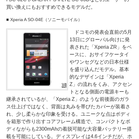
買い換えにもおすすめできるモデルだ。
Xperia A SO-04E（ソニーモバイル）
ドコモの発表会直前の5月
13日にグローバル向けに発
表された「Xperia ZR」をベ
ースに、おサイフケータイ
やワンセグなどの日本仕様
を盛り込んだモデル。基本
的なデザインは「Xperia
Z」の流れをくみ、アクセン
トとなる側面の電源キーも
継承されているが、「Xperia Z」のような前後面のガラ
ス仕上げではなく、背面は丸みを帯びたカバーが装着さ
れ、少し柔らかな印象を受ける。ユニークな点はボディ
を箱形で作り出すコアフレーム構造で、コンパクトなボ
ディながらも2300mAhの着脱可能な大容量バッテリー搭
載を可能にしている。ディスプレイは4.6インチだが、ホ