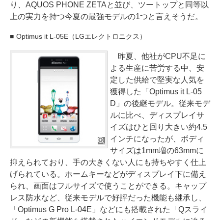
り、AQUOS PHONE ZETAと並び、ツートップと同等以
上の実力を持つ今夏の最強モデルの1つと言えそうだ。
Optimus it L-05E（LGエレクトロニクス）
昨夏、他社がCPU不足に
よる生産に苦労する中、安
定した供給で堅実な人気を
獲得した「Optimus it L-05
D」の後継モデル。従来モデ
ルに比べ、ディスプレイサ
イズはひと回り大きい約4.5
インチになったが、ボディ
サイズは1mm増の63mmに
抑えられており、手の大きくない人にも持ちやすく仕上
げられている。ホームキーなどがディスプレイ下に備え
られ、画面はフルサイズで使うことができる。キャップ
レス防水など、従来モデルで好評だった機能も継承し、
「Optimus G Pro L-04E」などにも搭載された「Qスライ