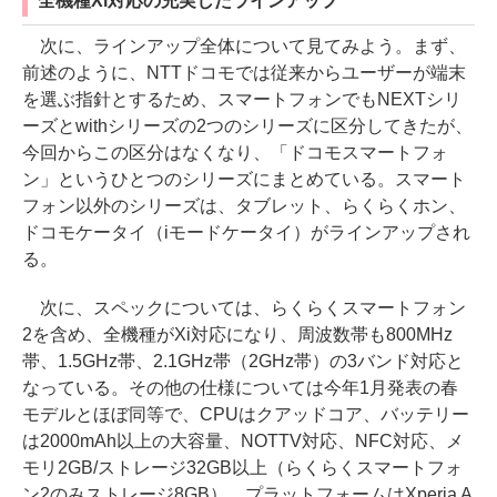
全機種Xi対応の充実したラインアップ
次に、ラインアップ全体について見てみよう。まず、
前述のように、NTTドコモでは従来からユーザーが端末
を選ぶ指針とするため、スマートフォンでもNEXTシリ
ーズとwithシリーズの2つのシリーズに区分してきたが、
今回からこの区分はなくなり、「ドコモスマートフォ
ン」というひとつのシリーズにまとめている。スマート
フォン以外のシリーズは、タブレット、らくらくホン、
ドコモケータイ（iモードケータイ）がラインアップされ
る。
次に、スペックについては、らくらくスマートフォン
2を含め、全機種がXi対応になり、周波数帯も800MHz
帯、1.5GHz帯、2.1GHz帯（2GHz帯）の3バンド対応と
なっている。その他の仕様については今年1月発表の春
モデルとほぼ同等で、CPUはクアッドコア、バッテリー
は2000mAh以上の大容量、NOTTV対応、NFC対応、メ
モリ2GB/ストレージ32GB以上（らくらくスマートフォ
ン2のみストレージ8GB）、プラットフォームはXperia A