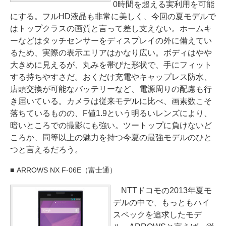
0時間を超える実利用を可能
にする。フルHD液晶も非常に美しく、今回の夏モデルで
はトップクラスの画質と言って差し支えない。ホームキ
ーなどはタッチセンサーをディスプレイの外に備えてい
るため、実際の表示エリアはかなり広い。ボディはやや
大きめに見えるが、丸みを帯びた形状で、手にフィット
する持ちやすさだ。おくだけ充電やキャップレス防水、
店頭交換が可能なバッテリーなど、電源周りの配慮も行
き届いている。カメラは従来モデルに比べ、画素数こそ
落ちているものの、F値1.9という明るいレンズにより、
暗いところでの撮影にも強い。ツートップに負けないど
ころか、同等以上の魅力を持つ今夏の最強モデルのひと
つと言えるだろう。
ARROWS NX F-06E（富士通）
NTTドコモの2013年夏モ
デルの中で、もっともハイ
スペックを追求したモデ