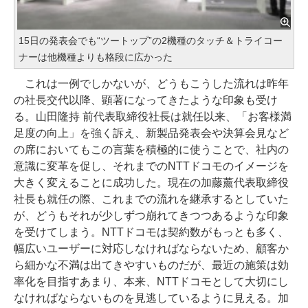
15日の発表会でも“ツートップ”の2機種のタッチ＆トライコー
ナーは他機種よりも格段に広かった
これは一例でしかないが、どうもこうした流れは昨年
の社長交代以降、顕著になってきたような印象も受け
る。山田隆持 前代表取締役社長は就任以来、「お客様満
足度の向上」を強く訴え、新製品発表会や決算会見など
の席においてもこの言葉を積極的に使うことで、社内の
意識に変革を促し、それまでのNTTドコモのイメージを
大きく変えることに成功した。現在の加藤薰代表取締役
社長も就任の際、これまでの流れを継承するとしていた
が、どうもそれが少しずつ崩れてきつつあるような印象
を受けてしまう。NTTドコモは契約数がもっとも多く、
幅広いユーザーに対応しなければならないため、顧客か
ら細かな不満は出てきやすいものだが、最近の施策は効
率化を目指すあまり、本来、NTTドコモとして大切にし
なければならないものを見逃しているように見える。加