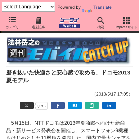
Powered by
Translate
法林岳之の「週刊モバイルCATCH UP」
カテゴリ
過去記事
検索
Impressサイト
磨き抜いた快適さと安心感で攻める、ドコモ2013
夏モデル
（2013/5/17 17:05）
リスト
5月15日、NTTドコモは2013年夏商戦へ向けた新商
品・新サービス発表会を開催し、スマートフォン9機種
をはじめとした11機種を発表した。国内で最大シェアを