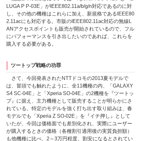
LUGA P P-03E」がIEEE802.11a/b/g/n対応であるのに対
し、その他の機種はこれらに加え、新規格であるIEEE80
2.11acにも対応する。市販のIEEE802.11ac対応の無線L
ANアクセスポイントも販売が開始されているので、フル
にパフォーマンスを引き出したいのであれば、これらを
購入する必要がある。
ツートップ戦略の功罪
さて、今回発表されたNTTドコモの2013夏モデルで
は、冒頭でも触れたように、全11機種の内、「GALAXY
S4 SC-04E」と「Xperia SO-04E」の2機種を『ツートッ
プ』に据え、主力機種として販売することが明らかにさ
れている。特定のモデルを強く打ち出す取り組みは、春
モデルでも「Xperia Z SO-02E」を『イチ押し』として
いたが、今回は価格面でも差別化され、実際にユーザー
が購入するときの価格（各種割引適用後の実質負担額）
も他機種に比べ、2～3万円程度、割安になるとされてい