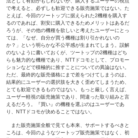
法として有効かもしれないが、購入するユーザーの視点
で考えると、必ずしも歓迎できる販売施策ではない。た
とえば、今回のツートップに据えられた2機種を購入す
るのであれば、割安に購入できるためメリットはあるだ
ろうが、その他の機種を欲しいと考えたユーザーにとっ
ては、「なぜ、自分が買う機種は割り引かれないの
か？」という明らかな不公平感が生まれてしまう。誤解
のないように書いておくが、ツートップの2機種はどち
らも魅力的な機種であり、NTTドコモとして、プロモー
ションなどで積極的に推すことについての異論はない。
ただ、最終的な販売価格にまで差をつけてしまうのは、
結果的にユーザーの選択肢を大きく歪めてしまうため、
とても歓迎できるものではない。もっと厳しく言えば、
ユーザー軽視の販売施策であり、間違った取り組みと言
えるだろう。『買い』の機種を選ぶのはユーザーであ
り、NTTドコモが決めることではない。
また販売施策全般で見ても本来、サポートするべきと
ころは、今回のようなツートップ販売施策ではなく、初