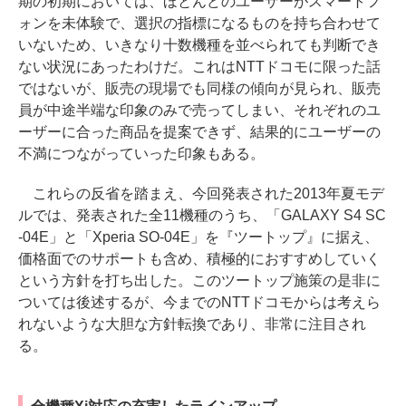
期の初期においては、ほとんどのユーザーがスマートフ
ォンを未体験で、選択の指標になるものを持ち合わせて
いないため、いきなり十数機種を並べられても判断でき
ない状況にあったわけだ。これはNTTドコモに限った話
ではないが、販売の現場でも同様の傾向が見られ、販売
員が中途半端な印象のみで売ってしまい、それぞれのユ
ーザーに合った商品を提案できず、結果的にユーザーの
不満につながっていった印象もある。
これらの反省を踏まえ、今回発表された2013年夏モデ
ルでは、発表された全11機種のうち、「GALAXY S4 SC
-04E」と「Xperia SO-04E」を『ツートップ』に据え、
価格面でのサポートも含め、積極的におすすめしていく
という方針を打ち出した。このツートップ施策の是非に
ついては後述するが、今までのNTTドコモからは考えら
れないような大胆な方針転換であり、非常に注目され
る。