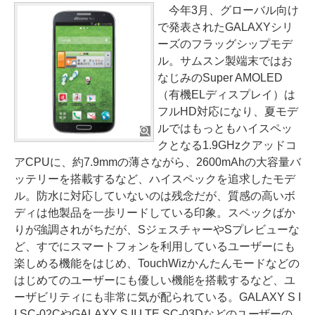
今年3月、グローバル向け
で発表されたGALAXYシリ
ーズのフラッグシップモデ
ル。サムスン製端末ではお
なじみのSuper AMOLED
（有機ELディスプレイ）は
フルHD対応になり、夏モデ
ルではもっともハイスペッ
クとなる1.9GHzクアッドコ
アCPUに、約7.9mmの薄さながら、2600mAhの大容量バ
ッテリーを搭載するなど、ハイスペックを追求したモデ
ル。防水に対応していないのは残念だが、質感の高いボ
ディは他製品を一歩リードしている印象。スペックばか
りが強調されがちだが、SジェスチャーやSプレビューな
ど、すでにスマートフォンを利用しているユーザーにも
楽しめる機能をはじめ、TouchWizかんたんモードなどの
はじめてのユーザーにも優しい機能を搭載するなど、ユ
ーザビリティにも非常に気が配られている。GALAXY S I
I SC-02CやGALAXY S II LTE SC-03Dなどのユーザーの