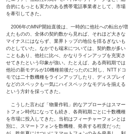
合的にもっとも実力のある携帯電話事業者として、市場
を牽引してきた。
2006年のMNP開始直後は、一時的に他社への転出が増
えたものの、全体の契約数から見れば、それほど大きな
マイナスにはならず、業界トップの地位を揺るぎないも
のとしていた。なかでも端末については、契約数が多い
こともあり、他社に比べ、かなりラインアップを充実さ
せてきたという印象が強い。たとえば、ある商戦期では
他社の新モデルが10機種前後だったのに対し、NTTドコ
モでは二十数機種をラインアップしたり、ディスプレイ
などのスペックも一気にハイスペックなモデルを揃える
という方針を採ってきた。
こうした言わば「物量作戦」的なアプローチはスマー
トフォン時代になっても続き、各商戦期ごとに十数機種
を市場に投入してきた。当初はフィーチャーフォンとは
別に、スマートフォンを数機種、発表する程度だった
が、昨年夏にはついにスマートフォンのみを発表し、利