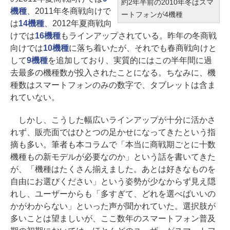
約2年半前の2010年冬はスマ
機種
、2011年冬商戦向けで
ートフォンが4機種
は
14機種
、2012年夏商戦向
けでは
16機種
もラインアップされている。昨年の冬商戦
向けでは
10機種
に落ち着いたが、それでも春商戦向けと
して
9機種
を追加しており、実質的にはこの半年間に過
去最多の機種数が投入されたことになる。ちなみに、機
種数はスマートフォンのみの数字で、タブレットは含ま
れていない。
しかし、こうした幅広いラインアップが十分に活かさ
れず、販売面ではひとつの足かせになってきたという指
摘も多い。筆者も本コラムで「本当に商戦期ごとに十数
機種もの新モデルが必要なのか」という話を書いてきた
が、「機種はたくさん揃えました。あとは好きなものを
自由にお選びください」という姿勢が少なからず見え隠
れし、ユーザーからも「多すぎて、どれを選べばいいの
かがわからない」といった声が聞かれていた。選択肢が
多いことは望ましいが、ここ数年のスマートフォン普及