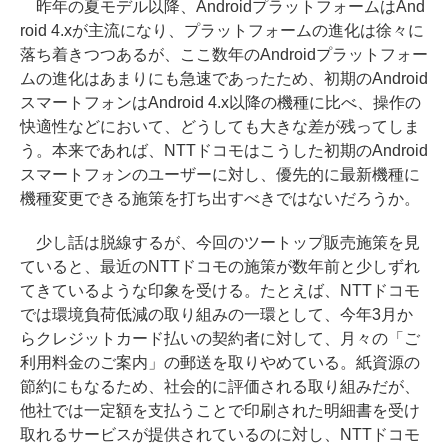
昨年の夏モデル以降、AndroidプラットフォームはAnd
roid 4.xが主流になり、プラットフォームの進化は徐々に
落ち着きつつあるが、ここ数年のAndroidプラットフォー
ムの進化はあまりにも急速であったため、初期のAndroid
スマートフォンはAndroid 4.x以降の機種に比べ、操作の
快適性などにおいて、どうしても大きな差が残ってしま
う。本来であれば、NTTドコモはこうした初期のAndroid
スマートフォンのユーザーに対し、優先的に最新機種に
機種変更できる施策を打ち出すべきではないだろうか。
少し話は脱線するが、今回のツートップ販売施策を見
ていると、最近のNTTドコモの施策が数年前と少しずれ
てきているような印象を受ける。たとえば、NTTドコモ
では環境負荷低減の取り組みの一環として、今年3月か
らクレジットカード払いの契約者に対して、月々の「ご
利用料金のご案内」の郵送を取りやめている。紙資源の
節約にもなるため、社会的に評価される取り組みだが、
他社では一定額を支払うことで印刷された明細書を受け
取れるサービスが提供されているのに対し、NTTドコモ