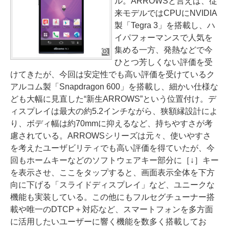
ル。ARROWSと言えば、従
来モデルではCPUにNVIDIA
製「Tegra 3」を搭載し、ハ
イパフォーマンスで人気を
集める一方、発熱などで今
ひとつ芳しくない評価を受
けてきたが、今回は安定性でも高い評価を受けているク
アルコム製「Snapdragon 600」を搭載し、細かい仕様な
ども大幅に見直した“新生ARROWS”という位置付け。デ
ィスプレイは最大の約5.2インチながら、狭額縁設計によ
り、ボディ幅は約70mmに抑えるなど、持ちやすさが考
慮されている。ARROWSシリーズは元々、使いやすさ
を考えたユーザビリティでも高い評価を得ていたが、今
回もホームキーなどのソフトウェアキー部分に［↓］キー
を表示させ、ここをタップすると、画面表示全体を下方
向に下げる「スライドディスプレイ」など、ユニークな
機能も実装している。この他にもフルセグチューナー搭
載や唯一のDTCP＋対応など、スマートフォンを多方面
に活用したいユーザーに響く機能を数多く搭載してお