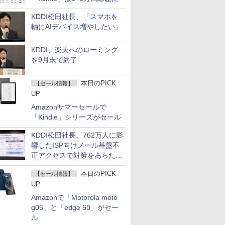
KDDI松田社長、「スマホを
軸にAIデバイス増やしたい」
KDDI、楽天へのローミング
を9月末で終了
本日のPICK
【セール情報】
UP
Amazonサマーセールで
「Kindle」シリーズがセール
KDDI松田社長、762万人に影
響したISP向けメール基盤不
正アクセスで対策をあらため
て説明
本日のPICK
【セール情報】
UP
Amazonで「Motorola moto
g06」と「edge 60」がセー
ル