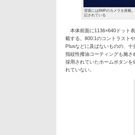
背面には8MPのカメラを搭載。
記されている
本体前面に1136×640ドット
載する。800:1のコントラストや最
Plusなどに及ばないものの、十分
指紋性撥油コーティングも施される。
採用されていたホームボタンを備え
れていない。