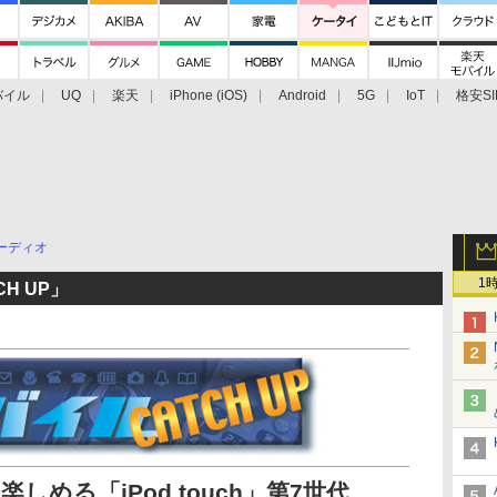
バイル
UQ
楽天
iPhone (iOS)
Android
5G
IoT
格安SI
アクセサリー
業界動向
法人向け
最新技術/その他
ーディオ
1
H UP」
しめる「iPod touch」第7世代