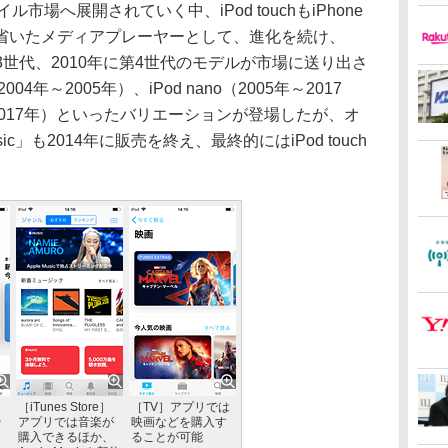
市場へ展開されていく中、iPod touchもiPhone
省いたメディアプレーヤーとして、進化を続け、
に第3世代、2010年に第4世代のモデルが市場に送り出さ
2004年～2005年）、iPod nano（2005年～2017
05年～2017年）といったバリエーションが登場したが、オ
sic」も2014年に販売を終え、最終的にはiPod touch
リ
［iTunes Store］
［TV］アプリでは
や
アプリでは音楽が
映画などを購入す
ク
購入できるほか、
ることが可能