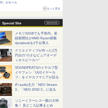
60」がセール
もっと見る
Special Site
メモリ32GBでも予算内。産
経新聞社がAMD Ryzen搭載
dynabookを2千台導入
クリエイティブが作った2万
円台の“小さなピュアオーデ
ィオスピーカー”
SOUNDPEATSのイヤカフ型
イヤフォン「UU2イヤーカ
フ」をイヤカフマニアが語る
iFi audio主力「NEO Stream
3」「NEO iDSD 3」に迫る
ソニーミラーレス一眼の大特
集！ 見どころ記事まとめ