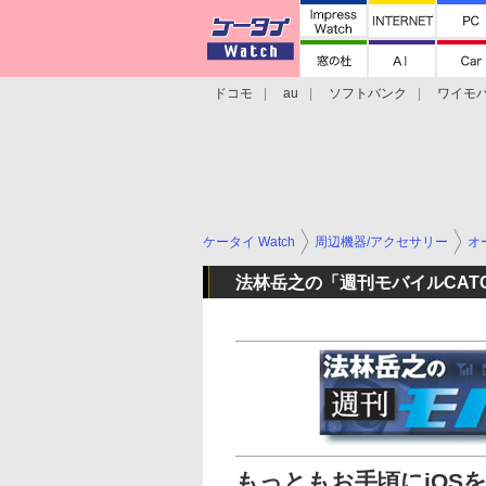
ドコモ
au
ソフトバンク
ワイモ
格安スマホ/SIMフリースマホ
周辺機器/
ケータイ Watch
周辺機器/アクセサリー
オ
法林岳之の「週刊モバイルCATC
もっともお手頃にiOSを楽