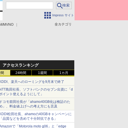
Impress サイト
全カテゴリ
M/MVNO
アクセスランキング
時間
24時間
1週間
1カ月
KDDI、楽天へのローミングを9月末で終了
NTT島田社長、ソフトバンクのセブン出資に「d
ポイント使えるようにして」
ドコモ前田社長が「ahamo40GB化は検証のた
め」、料金値上げへの考え方にも言及
KDDI松田社長、ahamoの40GBキャンペーンに
「品質などを含めて十分対抗できる」
Amazonで「Motorola moto g06」と「edge