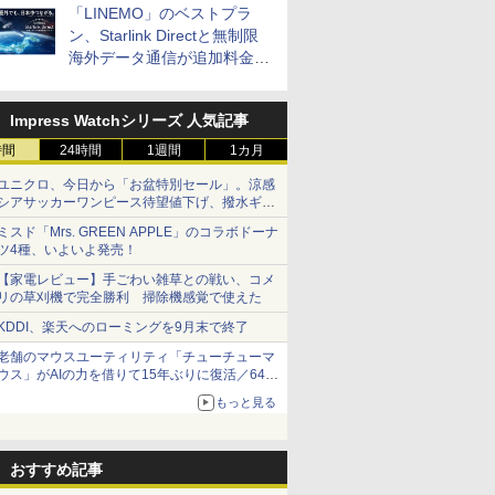
「LINEMO」のベストプラ
ン、Starlink Directと無制限
海外データ通信が追加料金な
しに
Impress Watchシリーズ 人気記事
時間
24時間
1週間
1カ月
ユニクロ、今日から「お盆特別セール」。涼感
シアサッカーワンピース待望値下げ、撥水ギア
ショーツは1990円に
ミスド「Mrs. GREEN APPLE」のコラボドーナ
ツ4種、いよいよ発売！
【家電レビュー】手ごわい雑草との戦い、コメ
リの草刈機で完全勝利 掃除機感覚で使えた
KDDI、楽天へのローミングを9月末で終了
老舗のマウスユーティリティ「チューチューマ
ウス」がAIの力を借りて15年ぶりに復活／64bit
化、Windows 10/11、「Chrome」も走り回
もっと見る
る。復活記念で2026年末まで500円
おすすめ記事