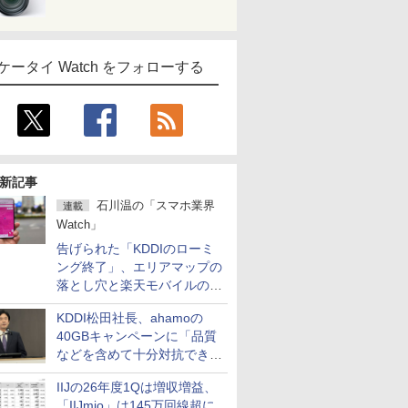
ケータイ Watch をフォローする
新記事
石川温の「スマホ業界
連載
Watch」
告げられた「KDDIのローミ
ング終了」、エリアマップの
落とし穴と楽天モバイルの課
題
KDDI松田社長、ahamoの
40GBキャンペーンに「品質
などを含めて十分対抗でき
る」
IIJの26年度1Qは増収増益、
「IIJmio」は145万回線超に