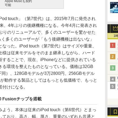
Apple Musicも契約
可能
 touch」（第7世代）は、2015年7月に発売され
世代）以来、4年ぶりの後継機種になる。今年4月に発表され
も3年半ぶりのリニューアルで、多くのユーザーを驚かせた
1
、おそらく多くのユーザーが「もう後継機種は出ないな」
った。iPod touch（第7世代）はサイズや重量、
仕様は従来モデルをそのまま継承しながら、ハード
することで、現在、iPhoneなどに提供されている
る環境を整えたものとなっている。価格は32GB
同）、128GBモデルが3万2800円、256GBモデル
iOSが動作する製品としてはもっとも低価格で、もっと
置付けになる。
Fusionチップを搭載
。本体は従来のiPod touch（第6世代）とまっ
しており、高さ、幅、厚さ、重量のいずれも共通と