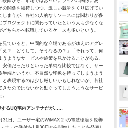
の段階から、市場ではお互いにライバル関係にあ
その関係を維持しつつ、激しい競争をくり広げてい
てしまうが、各社の人的なリソースには関わりが多
じプロジェクトに関わっていたという人も少なくな
がどちらかへ転職しているケースも多いという。
見ていると、中間的な立場であるがゆえのアグレ
「え？ どうして、そうなるの？」「それって、何
まうようなサービスや施策を見かけることがある。
、安価だったりといった単純な比較ではなく、サー
途半端というか、不自然な印象を持ってしまうよう
』と表現するのは少し厳しいかもしれないが、各社
てきたのではないかと勘ぐってしまうようなサービ
だ。
実現するUQ宅内アンテナだが……
1日、ユーザー宅のWiMAX 2+の電波環境を改善
テナ」の受付を1月30日から開始したことを発表し