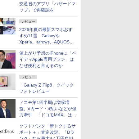
交通省のアプリ「ハザードマ
ップ」で再確認を
レビュー
2026年夏の最新スマホおす
すめ11選 Galaxyや
Xperia、arrows、AQUOSな
ど注目機種の特徴は
値上がり予想のiPhoneに「ペ
イディApple専用プラン」は
なぜ便利と言えるのか
レビュー
「Galaxy Z Flip8」クイック
フォトレビュー
ドコモ第1四半期は増収増
益、dカード・d払いなどが強
力牽引 「ドコモMAX」は
400万契約突破
ソフトバンク「新トクするサ
ポート＋」査定改定、「Dラ
ンク」なら最大4.4万円負担