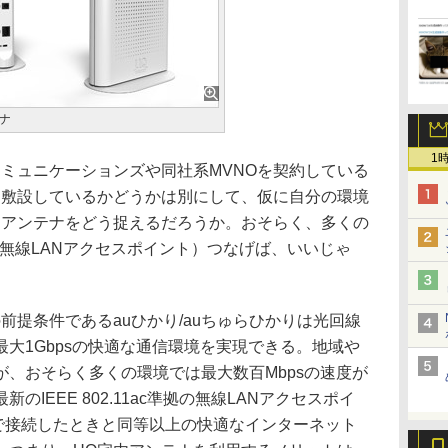
ナ
1
ミュニケーションズや同社系MVNOを契約している
りを敷設しているかどうかは別にして、仮に自分の環境
内アンテナをどう捉えるだろうか。おそらく、多くの
i（無線LANアクセスポイント）つなげば、いいじゃ
提条件であるauひかり/auちゅらひかりは光回線
大1Gbpsの快適な通信環境を実現できる。地域や
、おそらく多くの環境では最大数百Mbpsの速度が
IEEE 802.11ac準拠の無線LANアクセスポイ
2+で接続したときと同等以上の快適なインターネット