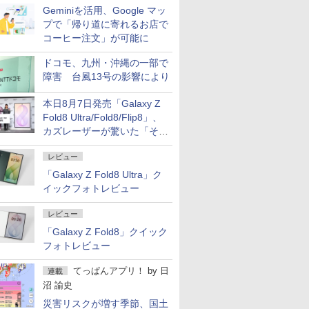
Geminiを活用、Google マッ
プで「帰り道に寄れるお店で
コーヒー注文」が可能に
ドコモ、九州・沖縄の一部で
障害 台風13号の影響により
本日8月7日発売「Galaxy Z
Fold8 Ultra/Fold8/Flip8」、
カズレーザーが驚いた「そば
屋のメニュー並みの薄さ」
レビュー
「Galaxy Z Fold8 Ultra」ク
イックフォトレビュー
レビュー
「Galaxy Z Fold8」クイック
フォトレビュー
てっぱんアプリ！
by
日
連載
沼 諭史
災害リスクが増す季節、国土