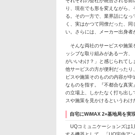
それぞれの会社が統合される前
り、現在でも形を変えながら、
る。その一方で、業界話になっ
く、実はかつて同僚だった、同
い。さらには、メーカー出身者
そんな両社のサービスや施策を
ッシブな取り組みがある一方、
がいいわけ？」と感じられてし
他サービスの方が便利だったり
ビスや施策そのものの内容が中
なものを指す。『不都合な真実
の立場上、しかたなく打ち出し
スや施策を見かけるというわけ
自宅にWiMAX 2+基地局を
UQコミュニケーションズは1月3
する機器として、「UQ宅内アン