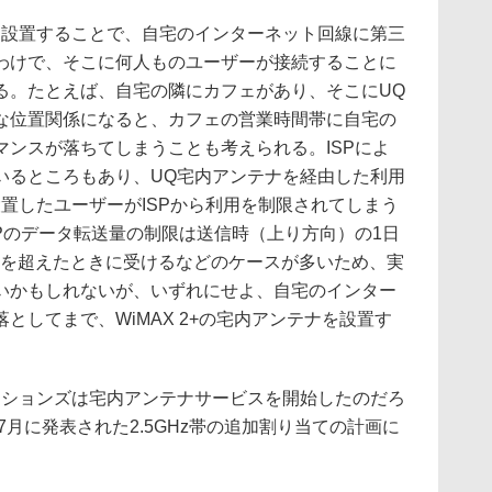
設置することで、自宅のインターネット回線に第三
わけで、そこに何人ものユーザーが接続することに
る。たとえば、自宅の隣にカフェがあり、そこにUQ
な位置関係になると、カフェの営業時間帯に自宅の
マンスが落ちてしまうことも考えられる。ISPによ
いるところもあり、UQ宅内アンテナを経由した利用
置したユーザーがISPから利用を制限されてしまう
Pのデータ転送量の制限は送信時（上り方向）の1日
Bを超えたときに受けるなどのケースが多いため、実
いかもしれないが、いずれにせよ、自宅のインター
としてまで、WiMAX 2+の宅内アンテナを設置す
ションズは宅内アンテナサービスを開始したのだろ
7月に発表された2.5GHz帯の追加割り当ての計画に