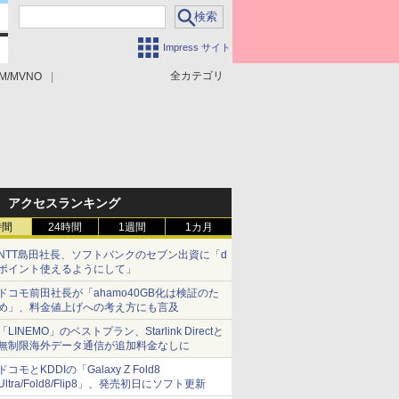
Impress サイト
全カテゴリ
M/MVNO
アクセスランキング
時間
24時間
1週間
1カ月
NTT島田社長、ソフトバンクのセブン出資に「d
ポイント使えるようにして」
ドコモ前田社長が「ahamo40GB化は検証のた
め」、料金値上げへの考え方にも言及
「LINEMO」のベストプラン、Starlink Directと
無制限海外データ通信が追加料金なしに
ドコモとKDDIの「Galaxy Z Fold8
Ultra/Fold8/Flip8」、発売初日にソフト更新