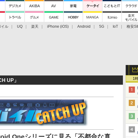
バイル
UQ
楽天
iPhone (iOS)
Android
5G
IoT
格安SI
アクセサリー
業界動向
法人向け
最新技術/その他
1
H UP」
roid Oneシリーズに見る「不都合な真