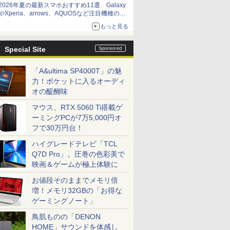
2026年夏の最新スマホおすすめ11選 Galaxy
やXperia、arrows、AQUOSなど注目機種の特
徴は
もっと見る
Special Site
「A&ultima SP4000T」の魅
力！ポケットに入るオーディ
オの醍醐味
マウス、RTX 5060 Ti搭載ゲ
ーミングPCが7万5,000円オ
フで30万円台！
ハイグレードテレビ「TCL
Q7D Pro」。圧巻の色彩美で
映画＆ゲームが極上体験に
お値段そのままでメモリ倍
増！メモリ32GBの「お得な
ゲーミングノート」
鳥肌ものの「DENON
HOME」サウンドを体感し