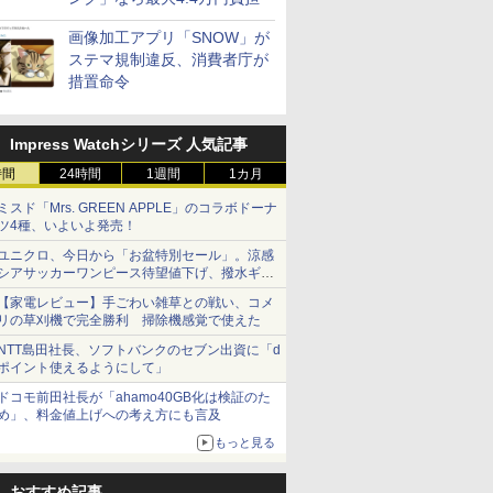
画像加工アプリ「SNOW」が
ステマ規制違反、消費者庁が
措置命令
Impress Watchシリーズ 人気記事
時間
24時間
1週間
1カ月
ミスド「Mrs. GREEN APPLE」のコラボドーナ
ツ4種、いよいよ発売！
ユニクロ、今日から「お盆特別セール」。涼感
シアサッカーワンピース待望値下げ、撥水ギア
ショーツは1990円に
【家電レビュー】手ごわい雑草との戦い、コメ
リの草刈機で完全勝利 掃除機感覚で使えた
NTT島田社長、ソフトバンクのセブン出資に「d
ポイント使えるようにして」
ドコモ前田社長が「ahamo40GB化は検証のた
め」、料金値上げへの考え方にも言及
もっと見る
おすすめ記事