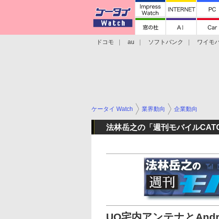
ドコモ
au
ソフトバンク
ワイモ
格安スマホ/SIMフリースマホ
周辺機器/
ケータイ Watch
業界動向
企業動向
法林岳之の「週刊モバイルCATC
UQ宅内アンテナとAnd