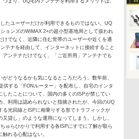
。つまり、UQ宅内アンテナを利用するメリットは、
したユーザーだけが利用できるものではない。UQ
ションズのWiMAX 2+の超小型基地局として扱われ
だけでなく、近隣に住む世帯のユーザーや近くを通
アンテナを経由して、インターネットに接続すること
」アンテナだけでなく、「ご近所用」アンテナでも
がどうなるかも気になるところだろう。数年前、
提供する「FONルーター」を配布し、自宅のインタ
にしたことについて、国内の多くのISPが禁じてい
め、利用は認められないと指摘されたが、今回のUQ
する光回線とISPに相乗りする形でトラフィックが
の又貸し」のような運用になってしまう。しかし、
auちゅらひかりで利用する各ISPにすでに了解が取ら
に触れる心配はない。