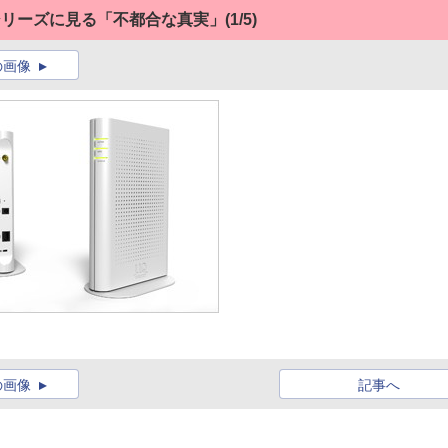
neシリーズに見る「不都合な真実」
(1/5)
の画像
の画像
記事へ