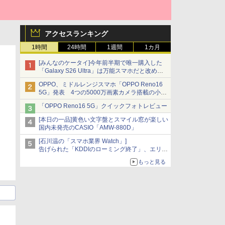
アクセスランキング
1時間
24時間
1週間
1カ月
[みんなのケータイ]今年前半期で唯一購入した
「Galaxy S26 Ultra」は万能スマホだと改めて
思う
OPPO、ミドルレンジスマホ「OPPO Reno16
5G」発表 4つの5000万画素カメラ搭載の小型
モデル
「OPPO Reno16 5G」クイックフォトレビュー
[本日の一品]黄色い文字盤とスマイル窓が楽しい
国内未発売のCASIO「AMW-880D」
[石川温の「スマホ業界 Watch」]
告げられた「KDDIのローミング終了」、エリア
マップの落とし穴と楽天モバイルの課題
もっと見る