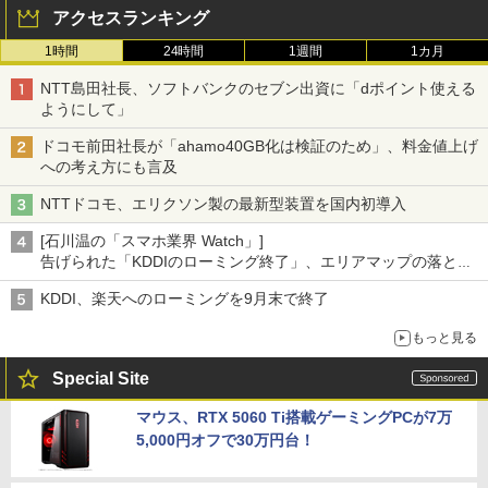
アクセスランキング
1時間
24時間
1週間
1カ月
NTT島田社長、ソフトバンクのセブン出資に「dポイント使える
ようにして」
ドコモ前田社長が「ahamo40GB化は検証のため」、料金値上げ
への考え方にも言及
NTTドコモ、エリクソン製の最新型装置を国内初導入
[石川温の「スマホ業界 Watch」]
告げられた「KDDIのローミング終了」、エリアマップの落とし
穴と楽天モバイルの課題
KDDI、楽天へのローミングを9月末で終了
もっと見る
Special Site
マウス、RTX 5060 Ti搭載ゲーミングPCが7万
5,000円オフで30万円台！