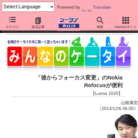
Powered by
Translate
みんなのケータイ
カテゴリ
過去記事
検索
Impressサイト
「後からフォーカス変更」のNokia
Refocusが便利
【Lumia 1020】
山根康宏
（2013/12/6 06:00）