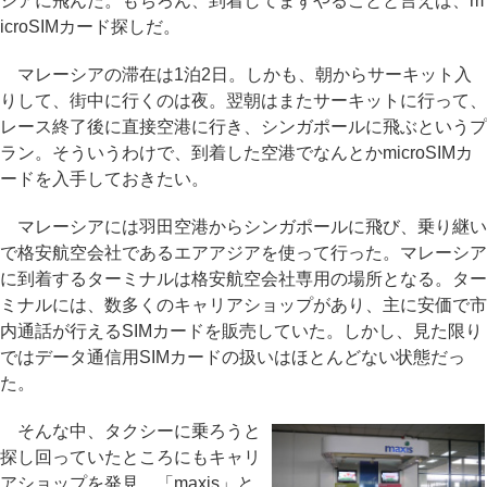
シアに飛んだ。もちろん、到着してまずやることと言えば、m
icroSIMカード探しだ。
マレーシアの滞在は1泊2日。しかも、朝からサーキット入
りして、街中に行くのは夜。翌朝はまたサーキットに行って、
レース終了後に直接空港に行き、シンガポールに飛ぶというプ
ラン。そういうわけで、到着した空港でなんとかmicroSIMカ
ードを入手しておきたい。
マレーシアには羽田空港からシンガポールに飛び、乗り継い
で格安航空会社であるエアアジアを使って行った。マレーシア
に到着するターミナルは格安航空会社専用の場所となる。ター
ミナルには、数多くのキャリアショップがあり、主に安価で市
内通話が行えるSIMカードを販売していた。しかし、見た限り
ではデータ通信用SIMカードの扱いはほとんどない状態だっ
た。
そんな中、タクシーに乗ろうと
探し回っていたところにもキャリ
アショップを発見。「maxis」と