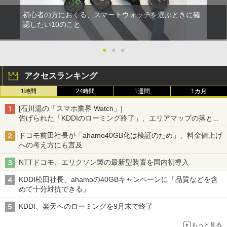
初心者の方におくる、スマートウォッチを選ぶときに確
認したい10のこと
●
●
●
アクセスランキング
1時間
24時間
1週間
1カ月
[石川温の「スマホ業界 Watch」]
告げられた「KDDIのローミング終了」、エリアマップの落とし
穴と楽天モバイルの課題
ドコモ前田社長が「ahamo40GB化は検証のため」、料金値上げ
への考え方にも言及
NTTドコモ、エリクソン製の最新型装置を国内初導入
KDDI松田社長、ahamoの40GBキャンペーンに「品質などを含
めて十分対抗できる」
KDDI、楽天へのローミングを9月末で終了
もっと見る