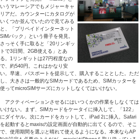
いうマレーシアでもメジャーキャ
リアだ。カウンターにカタログが
いくつか並んでいたので見てみる
と、「プリペイドインターネット
SIMパック」という冊子を発見。
さっそく手に取ると「20リンギッ
トで3日間、2GB使える」とあ
る。1リンギットは27円程度なの
で、約540円。これはかなり安
い。早速、パスポートを提示して、購入することとした。ただ
し、大きさは一般的なSIMカードであるため、SIMカッターを
使ってmicroSIMサーズにカットしなくてはいけない。
アクティベーションさせるにはいつくかの作業をしなくては
いけない。まず、SIMカードをケータイに挿入して、「122」
にダイヤル。次にカードをカットして、iPad 2に挿入。Safari
を起動するとmaxisの設定画面が自動的に出てくるので、そこ
で、使用期間を選ぶと晴れて使えるようになる。本来ならAP