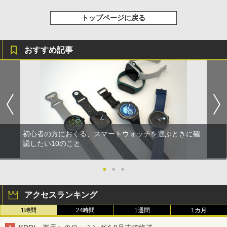
トップページに戻る
おすすめ記事
初心者の方におくる、スマートウォッチを選ぶときに確
認したい10のこと
●
●
●
アクセスランキング
1時間
24時間
1週間
1カ月