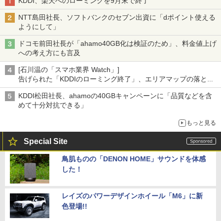
KDDI、楽天へのローミングを9月末で終了
NTT島田社長、ソフトバンクのセブン出資に「dポイント使える
ようにして」
ドコモ前田社長が「ahamo40GB化は検証のため」、料金値上げ
への考え方にも言及
[石川温の「スマホ業界 Watch」]
告げられた「KDDIのローミング終了」、エリアマップの落とし
穴と楽天モバイルの課題
KDDI松田社長、ahamoの40GBキャンペーンに「品質などを含
めて十分対抗できる」
もっと見る
Special Site
鳥肌ものの「DENON HOME」サウンドを体感
した！
レイズのパワーデザインホイール「M6」に新
色登場!!