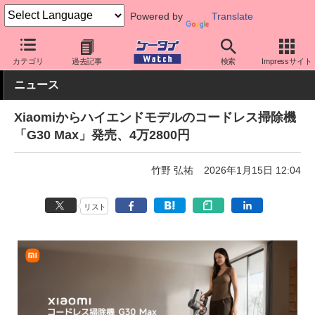
Powered by
Translate
ケータイ Watch
OS
Android
シャオミ
カテゴリ
過去記事
検索
Impressサイト
ニュース
Xiaomiからハイエンドモデルのコードレス掃除機
「G30 Max」発売、4万2800円
竹野 弘祐
2026年1月15日 12:04
リスト