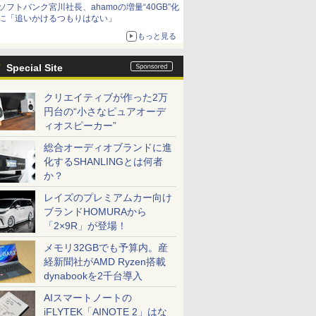
ソフトバンク宮川社長、ahamoの増量“40GB”化
に「追いかけるつもりはない」
もっと見る
Special Site
クリエイティブが作った2万
円台の“小さなピュアオーデ
ィオスピーカー”
総合オーディオブランドに進
化するSHANLINGとは何者
か？
レイズのプレミアムカー向け
ブランドHOMURAから
「2×9R」が登場！
メモリ32GBでも予算内。産
経新聞社がAMD Ryzen搭載
dynabookを2千台導入
AIスマートノートの
iFLYTEK「AINOTE 2」はな