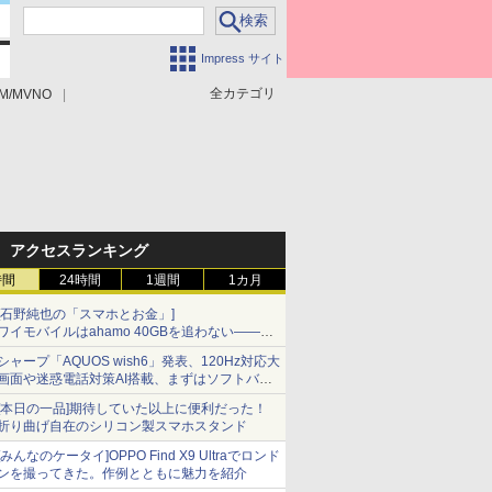
Impress サイト
全カテゴリ
M/MVNO
アクセスランキング
時間
24時間
1週間
1カ月
[石野純也の「スマホとお金」]
ワイモバイルはahamo 40GBを追わない――単
身向け「超おトク割」の安さと1年限定の注意
シャープ「AQUOS wish6」発表、120Hz対応大
点
画面や迷惑電話対策AI搭載、まずはソフトバン
クの法人向け
[本日の一品]期待していた以上に便利だった！
折り曲げ自在のシリコン製スマホスタンド
[みんなのケータイ]OPPO Find X9 Ultraでロンド
ンを撮ってきた。作例とともに魅力を紹介