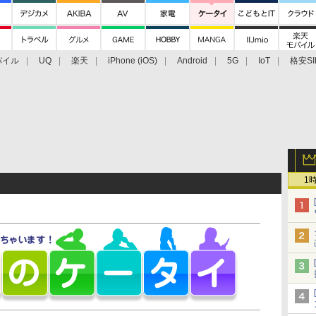
バイル
UQ
楽天
iPhone (iOS)
Android
5G
IoT
格安SI
アクセサリー
業界動向
法人向け
最新技術/その他
1