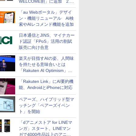
WELCOME割」に追加 2.2
万円引き
「au Webポータル」デザイ
ン・機能リニューアル AI検
索やAIレコメンド機能を追加
日本通信とJINS、マイナカー
ド認証「FPoS」活用の割賦
販売に向け合意
楽天が目指すAIの姿、人間味
を持たせる意味合いとは
「Rakuten AI Optimism」三
木谷氏の基調講演
「Rakuten Link」にAI要約機
能、AndroidとiPhoneに対応
ペアーズ、ハイブリッド型マ
ッチング「ペアーズイベン
ト」を開始
「dアニメストア for LINEマ
ンガ」スタート、LINEマン
ガで4000作品以上のアニメ