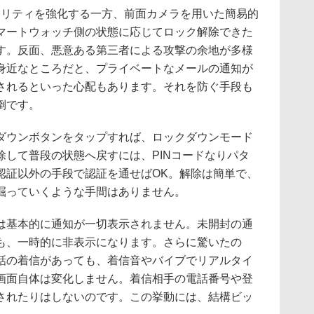
キュリティを強化する一方、前面カメラを用いた簡易的
マートウォッチ側の状態に応じてロック解除できた
す。反面、悪意ある第三者による攻撃の余地が多様
身近なところだと、プライベートなメールの通知が
されるといった心配もあります。それを防ぐ手段も
倒です。
ウンボタンをタップすれば、ロックダウンモード
除して普段の状態へ戻すには、PINコードなりパタ
認証以外の手段で認証を通せばOK。解除は簡単で、
掘っていくような手間はありません。
基本的に通知が一切表示されません。未開封の通
も、一時的に非表示になります。さらに驚いたの
話の着信があっても、着信音やバイブでリアルタイ
画面自体は変化しません。着信相手の電話番号や登
されたりはしないのです。この挙動には、結構ビッ