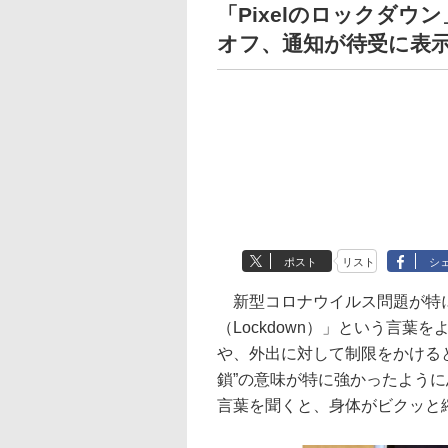
「Pixelのロックダ
オフ、通知が待受に表
ポスト
リスト
シ
新型コロナウイルス問題が特に深
（Lockdown）」という言
や、外出に対して制限をかける
鎖”の意味が特に強かったよう
言葉を聞くと、身体がビクッと