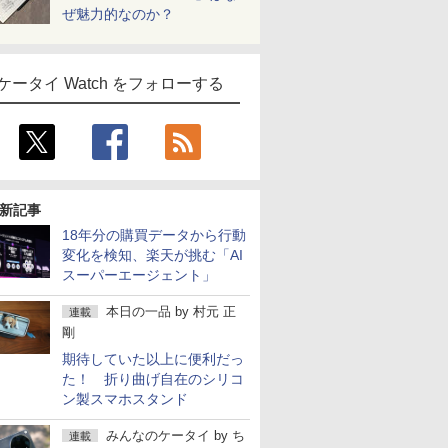
ぜ魅力的なのか？
ケータイ Watch をフォローする
新記事
18年分の購買データから行動
変化を検知、楽天が挑む「AI
スーパーエージェント」
本日の一品
by
村元 正
連載
剛
期待していた以上に便利だっ
た！ 折り曲げ自在のシリコ
ン製スマホスタンド
みんなのケータイ
by
ち
連載