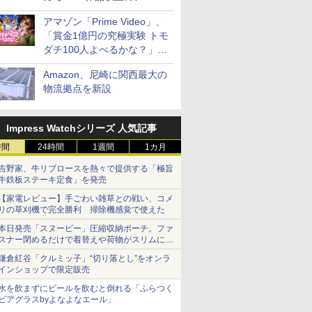
見放題
アマゾン「Prime Video」、
「賞金1億円の究極実験 トモ
ダチ100人よべるかな？」シ
ーズン2の参加者公開
Amazon、尼崎に関西最大の
物流拠点を新設
Impress Watchシリーズ 人気記事
時間
24時間
1週間
1カ月
吉野家、牛リブロースを熱々で提供する「極旨
牛鉄板ステーキ定食」を発売
【家電レビュー】手ごわい雑草との戦い、コメ
リの草刈機で完全勝利 掃除機感覚で使えた
本日発売「スヌーピー」圧縮収納ポーチ。ファ
スナー閉めるだけで着替えや荷物がスリムにま
とまる
鎌倉紅谷「クルミッ子」“切り落とし”をオンラ
インショップで限定販売
水を飲まずにビールを飲むと倒れる「ふらつく
ビアグラスbyよなよなエール」