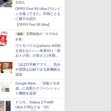
えほん
OPPO Find X9 Ultraでロンド
ンを撮ってきた。作例ととも
に魅力を紹介
【OPPO Find X9 Ultra】
石野純也の「スマホと
連載
お金」
ワイモバイルはahamo 40GB
を追わない――単身向け「超
おトク割」の安さと1年限定
の注意点
「ほぼ日手帳アプリ」、気分
や習慣を記録できる新機能を
追加
Google Meet、「自動メモ生
成」に自動スクリーンショッ
ト機能を追加
ドコモ、Galaxy Z Fold8
Ultra 1TBなどを「5G