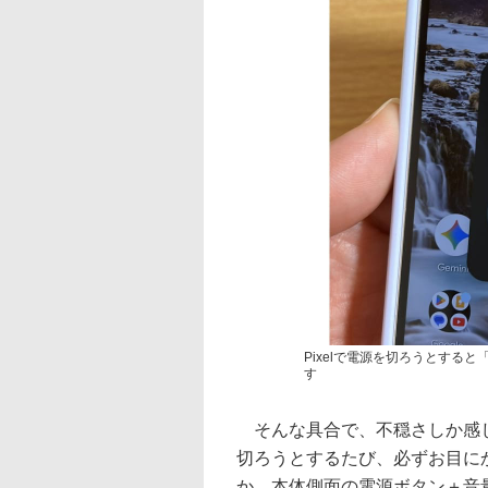
Pixelで電源を切ろうとする
す
そんな具合で、不穏さしか感じな
切ろうとするたび、必ずお目に
か、本体側面の電源ボタン＋音