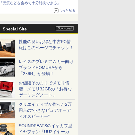
「品質などを含めて十分対抗できる」
もっと見る
Special Site
性能の良いお得な中古PC情
報はこのページでチェック！
レイズのプレミアムカー向け
ブランドHOMURAから
「2×9R」が登場！
お値段そのままでメモリ倍
増！メモリ32GBの「お得な
ゲーミングノート」
クリエイティブが作った2万
円台の“小さなピュアオーデ
ィオスピーカー”
SOUNDPEATSのイヤカフ型
イヤフォン「UU2イヤーカ