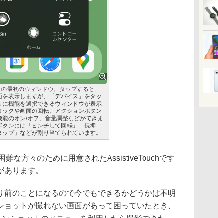
eTouchの最初のウィンドウ。タップすると、
面を表示しますが、「デバイス」をタッ
らに機能を選択できるウィンドウが表示
ロックや画面の回転、アクションボタン
機能のオン/オフ、音量調整などができま
ボタンには「ピンチして回転」「長押
タップ」などが割り当てられています。
な方々のために用意されたAssistiveTouchです
があります。
前のことになるので今でもできるかどうかは不明
ショットが撮れない画面があって困っていたとき、