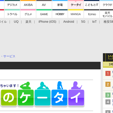
バイル
UQ
楽天
iPhone (iOS)
Android
5G
IoT
格安SI
アクセサリー
業界動向
法人向け
最新技術/その他
リ・サービス
1