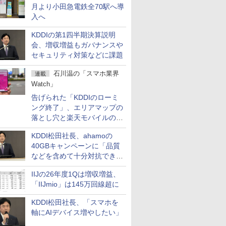
月より小田急電鉄全70駅へ導
入へ
KDDIの第1四半期決算説明
会、増収増益もガバナンスや
セキュリティ対策などに課題
石川温の「スマホ業界
連載
Watch」
告げられた「KDDIのローミ
ング終了」、エリアマップの
落とし穴と楽天モバイルの課
題
KDDI松田社長、ahamoの
40GBキャンペーンに「品質
などを含めて十分対抗でき
る」
IIJの26年度1Qは増収増益、
「IIJmio」は145万回線超に
KDDI松田社長、「スマホを
軸にAIデバイス増やしたい」