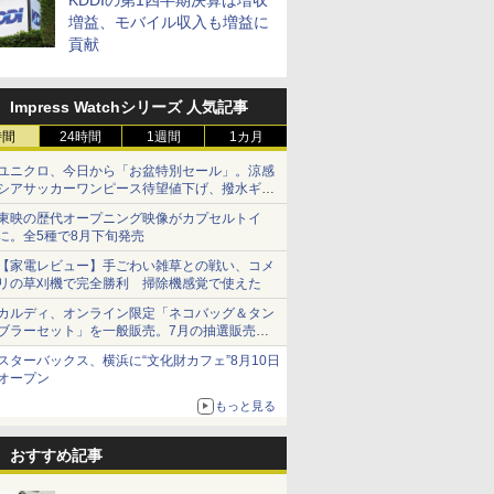
KDDIの第1四半期決算は増収
増益、モバイル収入も増益に
貢献
Impress Watchシリーズ 人気記事
時間
24時間
1週間
1カ月
ユニクロ、今日から「お盆特別セール」。涼感
シアサッカーワンピース待望値下げ、撥水ギア
ショーツは1990円に
東映の歴代オープニング映像がカプセルトイ
に。全5種で8月下旬発売
【家電レビュー】手ごわい雑草との戦い、コメ
リの草刈機で完全勝利 掃除機感覚で使えた
カルディ、オンライン限定「ネコバッグ＆タン
ブラーセット」を一般販売。7月の抽選販売の
当選無効分
スターバックス、横浜に“文化財カフェ”8月10日
オープン
もっと見る
おすすめ記事