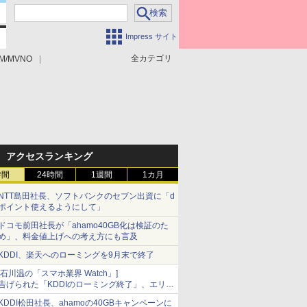
Impress サイト
全カテゴリ
M/MVNO
アクセスランキング
時間
24時間
1週間
1カ月
NTT島田社長、ソフトバンクのセブン出資に「d
ポイント使えるようにして」
ドコモ前田社長が「ahamo40GB化は検証のた
め」、料金値上げへの考え方にも言及
KDDI、楽天へのローミングを9月末で終了
[石川温の「スマホ業界 Watch」]
告げられた「KDDIのローミング終了」、エリア
マップの落とし穴と楽天モバイルの課題
KDDI松田社長、ahamoの40GBキャンペーンに