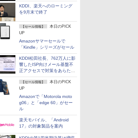
KDDI、楽天へのローミング
を9月末で終了
本日のPICK
【セール情報】
UP
Amazonサマーセールで
「Kindle」シリーズがセール
KDDI松田社長、762万人に影
響したISP向けメール基盤不
正アクセスで対策をあらため
て説明
本日のPICK
【セール情報】
UP
Amazonで「Motorola moto
g06」と「edge 60」がセー
ル
楽天モバイル、「Android
17」の対象製品を案内