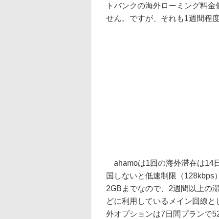
トバンクの海外ローミング料金
せん。ですが、それも1週間程
ahamoは1回の海外滞在は1
国しないと低速制限（128kb
2GBまでなので、2週間以上の
どに利用しているメイン回線と
外オプションは7日間プランで52