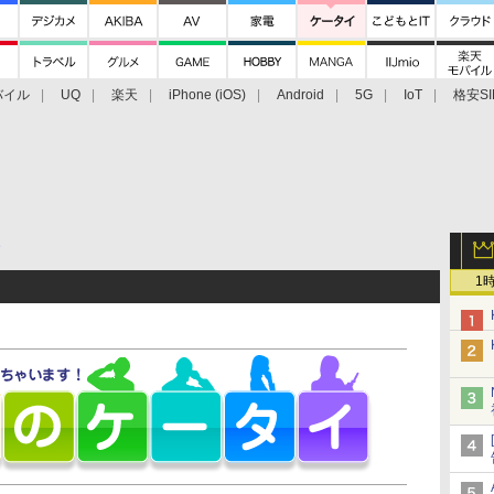
バイル
UQ
楽天
iPhone (iOS)
Android
5G
IoT
格安SI
アクセサリー
業界動向
法人向け
最新技術/その他
e
1