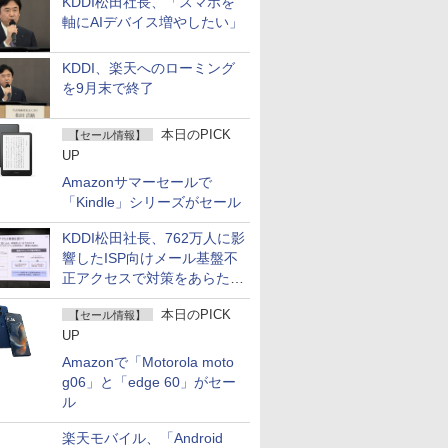
KDDI松田社長、「スマホを
軸にAIデバイス増やしたい」
KDDI、楽天へのローミング
を9月末で終了
本日のPICK
【セール情報】
UP
Amazonサマーセールで
「Kindle」シリーズがセール
KDDI松田社長、762万人に影
響したISP向けメール基盤不
正アクセスで対策をあらため
て説明
本日のPICK
【セール情報】
UP
Amazonで「Motorola moto
g06」と「edge 60」がセー
ル
楽天モバイル、「Android