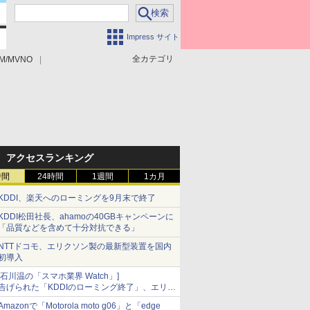
Impress サイト
全カテゴリ
M/MVNO
アクセスランキング
時間
24時間
1週間
1カ月
KDDI、楽天へのローミングを9月末で終了
KDDI松田社長、ahamoの40GBキャンペーンに
「品質などを含めて十分対抗できる」
NTTドコモ、エリクソン製の最新型装置を国内
初導入
[石川温の「スマホ業界 Watch」]
告げられた「KDDIのローミング終了」、エリア
マップの落とし穴と楽天モバイルの課題
Amazonで「Motorola moto g06」と「edge