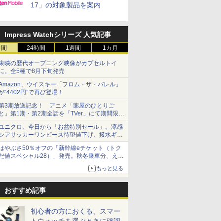
17」の対象製品を案内
Impress Watchシリーズ 人気記事
時間
24時間
1週間
1カ月
東映の歴代オープニング映像がカプセルトイ
に。全5種で8月下旬発売
Amazon、ウイスキー「フロム・ザ・バレル」
が“4402円”で再び登場！
第3期放送記念！ アニメ「薬屋のひとりご
と」第1期・第2期全話を「TVer」にて期間限定
で順次無料配信開始
ユニクロ、今日から「お盆特別セール」。涼感
シアサッカーワンピース待望値下げ、撥水ギア
ショーツは1990円に
はやぶさ50％オフの「新幹線eチケット（トク
だ値スペシャル28）」発売。秋冬乗車分、えき
ねっと限定
もっと見る
おすすめ記事
初心者の方におくる、スマー