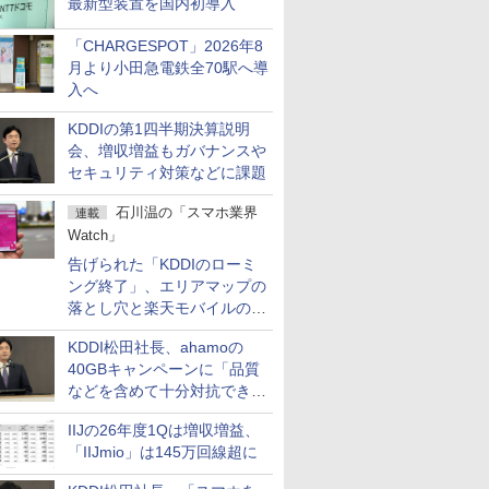
最新型装置を国内初導入
「CHARGESPOT」2026年8
月より小田急電鉄全70駅へ導
入へ
KDDIの第1四半期決算説明
会、増収増益もガバナンスや
セキュリティ対策などに課題
石川温の「スマホ業界
連載
Watch」
告げられた「KDDIのローミ
ング終了」、エリアマップの
落とし穴と楽天モバイルの課
題
KDDI松田社長、ahamoの
40GBキャンペーンに「品質
などを含めて十分対抗でき
る」
IIJの26年度1Qは増収増益、
「IIJmio」は145万回線超に