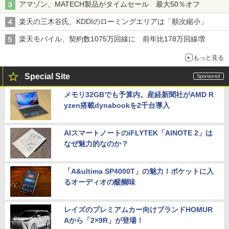
アマゾン、MATECH製品がタイムセール 最大50％オフ
楽天の三木谷氏、KDDIのローミングエリアは「順次縮小」
楽天モバイル、契約数1075万回線に 前年比178万回線増
もっと見る
Special Site
メモリ32GBでも予算内。産経新聞社がAMD R
yzen搭載dynabookを2千台導入
AIスマートノートのiFLYTEK「AINOTE 2」は
なぜ魅力的なのか？
「A&ultima SP4000T」の魅力！ポケットに入
るオーディオの醍醐味
レイズのプレミアムカー向けブランドHOMUR
Aから「2×9R」が登場！