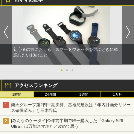
初心者の方におくる、スマートウォッチを選ぶときに確
認したい10のこと
●
●
●
アクセスランキング
1時間
24時間
1週間
1カ月
楽天グループ第2四半期決算、基地局建設は「年内計画分リソー
ス確保済み」と三木谷氏
[みんなのケータイ]今年前半期で唯一購入した「Galaxy S26
Ultra」は万能スマホだと改めて思う