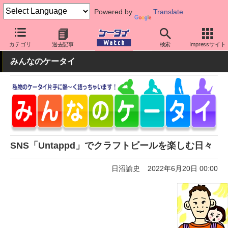
Powered by
Translate
ケータイ Watch
アプリ・サービス
SNS
カテゴリ
過去記事
検索
Impressサイト
みんなのケータイ
SNS「Untappd」でクラフトビールを楽しむ日々
日沼諭史
2022年6月20日 00:00