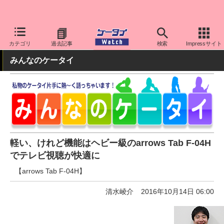
ケータイ Watch
キャリア
ドコモ
arrows
カテゴリ
過去記事
検索
Impressサイト
みんなのケータイ
軽い、けれど機能はヘビー級のarrows Tab F-04H
でテレビ視聴が快適に
【arrows Tab F-04H】
清水崚介
2016年10月14日 06:00