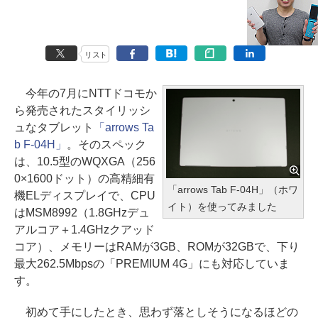
リスト
今年の7月にNTTドコモか
ら発売されたスタイリッシ
ュなタブレット
「arrows Ta
b F-04H」
。そのスペック
は、10.5型のWQXGA（256
0×1600ドット）の高精細有
「arrows Tab F-04H」（ホワ
機ELディスプレイで、CPU
イト）を使ってみました
はMSM8992（1.8GHzデュ
アルコア＋1.4GHzクアッド
コア）、メモリーはRAMが3GB、ROMが32GBで、下り
最大262.5Mbpsの「PREMIUM 4G」にも対応していま
す。
初めて手にしたとき、思わず落としそうになるほどの