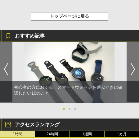
トップページに戻る
おすすめ記事
初心者の方におくる、スマートウォッチを選ぶときに確
認したい10のこと
●
●
●
アクセスランキング
1時間
24時間
1週間
1カ月