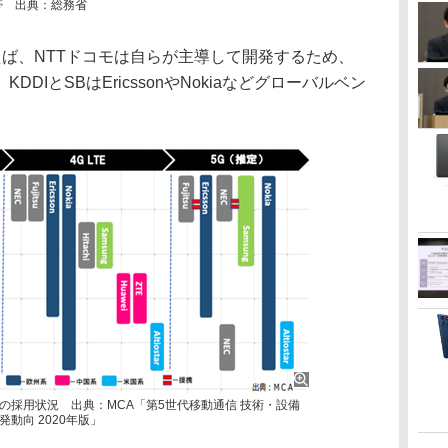
帯 出典：総務省
ば、NTTドコモは自らが主導して開発するため、
DIとSBはEricssonやNokiaなどグローバルベン
。
の採用状況 出典：MCA「第5世代移動通信 技術・設備
動向 2020年版」