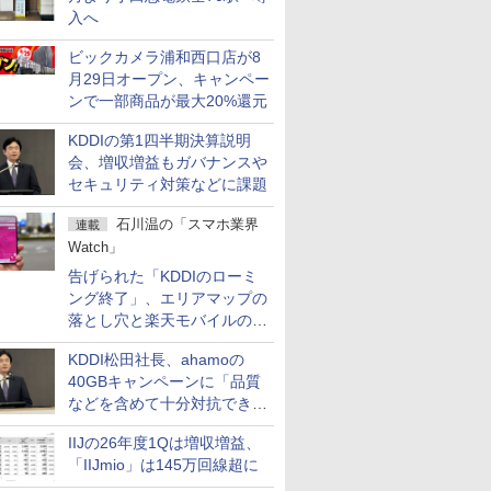
入へ
ビックカメラ浦和西口店が8
月29日オープン、キャンペー
ンで一部商品が最大20%還元
KDDIの第1四半期決算説明
会、増収増益もガバナンスや
セキュリティ対策などに課題
石川温の「スマホ業界
連載
Watch」
告げられた「KDDIのローミ
ング終了」、エリアマップの
落とし穴と楽天モバイルの課
題
KDDI松田社長、ahamoの
40GBキャンペーンに「品質
などを含めて十分対抗でき
る」
IIJの26年度1Qは増収増益、
「IIJmio」は145万回線超に