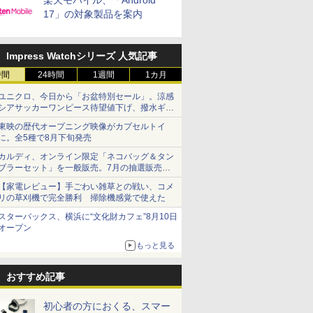
楽天モバイル、「Android
17」の対象製品を案内
Impress Watchシリーズ 人気記事
時間
24時間
1週間
1カ月
ユニクロ、今日から「お盆特別セール」。涼感
シアサッカーワンピース待望値下げ、撥水ギア
ショーツは1990円に
東映の歴代オープニング映像がカプセルトイ
に。全5種で8月下旬発売
カルディ、オンライン限定「ネコバッグ＆タン
ブラーセット」を一般販売。7月の抽選販売の
当選無効分
【家電レビュー】手ごわい雑草との戦い、コメ
リの草刈機で完全勝利 掃除機感覚で使えた
スターバックス、横浜に“文化財カフェ”8月10日
オープン
もっと見る
おすすめ記事
初心者の方におくる、スマー