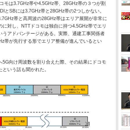
は3.7GHz帯や4.5GHz帯、28GHz帯の３つが割
とSBには3.7GHz帯と28GHz帯の2つしかない。
7GHz帯と高周波の28GHz帯はエリア展開が非常に
に対し、NTTドコモは独自に持つ4.5GHz帯でエリ
いうアドバンテージがある。実際、通建工事関係者
5GHz帯が先行する形でエリア整備が進んでいるとい
5G向け周波数を割り合えた際、その結果にドコモ
たという話も聞かれた。