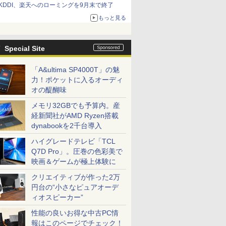
KDDI、楽天へのローミングを9月末で終了
もっと見る
Special Site
「A&ultima SP4000T」の魅
力！ポケットに入るオーディ
オの醍醐味
メモリ32GBでも予算内。産
経新聞社がAMD Ryzen搭載
dynabookを2千台導入
ハイグレードテレビ「TCL
Q7D Pro」。圧巻の色彩美で
映画＆ゲームが極上体験に
クリエイティブが作った2万
円台の“小さなピュアオーデ
ィオスピーカー”
性能の良いお得な中古PC情
報はこのページでチェック！