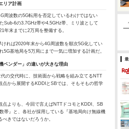
Gエリア計画
4G周波数の5G転用を否定しているわけではない
ub-6の3.7GHz帯や4.5GHz帯、ミリ波として
021年末までに2万局を整備する。
ければ2020年末から4G周波数を順次5G化してい
ぞれ5G基地局を5万局にまで一気に増加する計画だ。
最
線機ベンダー」の違いが大きな理由
世代の交代時に、技術面から戦略を組み立てるNTT
点から展開するKDDIとSBでは、そもそもの哲学
よりも、今回で言えばNTTドコモとKDDI、SB
波数帯』と、各社が採用している『基地局向け無線機
るべきではないだろうか。