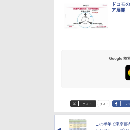
ドコモの
ア展開
Google
ポスト
リスト
シ
この半年で東京都
▲