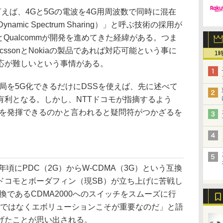
えば、4Gと5Gの電波を4G用周波数で同時に混在
mic Spectrum Sharing）」と呼ぶ技術の採用が
nとQualcommが開発を進めてきた経緯がある。つま
cssonとNokiaの製品であれば対応可能という事に
1
対応が難しいという事情がある。
局を5G化できるだけにDSSを使えば、先に述べて
有利となる。しかし、NTTドコモが指摘するよう
スを発揮できるのかと言われると疑問符がつかざるを
頃にPDC（2G）からW-CDMA（3G）という互換
ドコモとボーダフィン（現SB）が立ち上げに苦戦し
互換であるCDMA2000へのスイッチをスムーズに行
ンではなくエボリューションこそが重要なのだ」と語
げたことが思い出される。