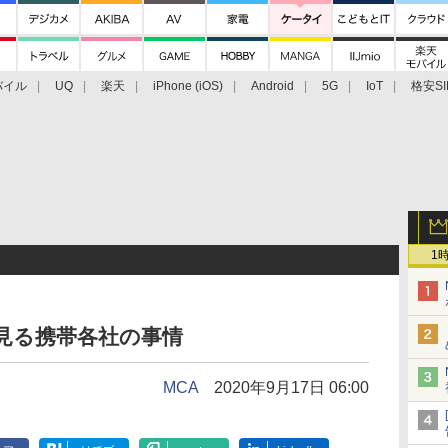
バイル
UQ
楽天
iPhone (iOS)
Android
5G
IoT
格安SI
アクセサリー
業界動向
法人向け
最新技術/その他
1
見る携帯各社の事情
MCA
2020年9月17日 06:00