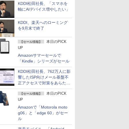
KDDI松田社長、「スマホを
軸にAIデバイス増やしたい」
KDDI、楽天へのローミング
を9月末で終了
本日のPICK
【セール情報】
UP
Amazonサマーセールで
「Kindle」シリーズがセール
KDDI松田社長、762万人に影
響したISP向けメール基盤不
正アクセスで対策をあらため
て説明
本日のPICK
【セール情報】
UP
Amazonで「Motorola moto
g06」と「edge 60」がセー
ル