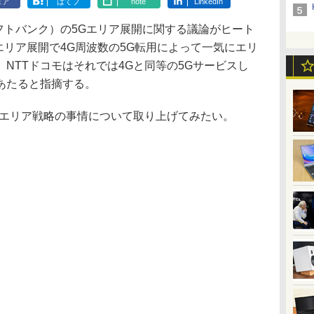
ェア
はてブ
note
LinkedIn
ソフトバンク）の5Gエリア展開に関する議論がヒート
がエリア展開で4G周波数の5G転用によって一気にエリ
NTTドコモはそれでは4Gと同等の5Gサービスし
あたると指摘する。
エリア戦略の事情について取り上げてみたい。