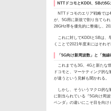
NTTドコモとKDDI、SBの5
NTTドコモのエリア戦略では
が、5G用に新規で割り当てられたS
28GHz帯を優先的に整備し、2
これに対してKDDIとSBは、早
くことで2021年度末にはそれ
「5G向け新周波数」と「無
これまでも3G、4Gと新たな
ドコモと、マーケティング的な観
が違うという見解も聞かれる。
しかし、そういうマクロ的な観点
に割当られている『5G向け周
ベンダ』の違いにこそ目を向け