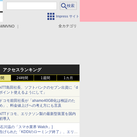
Impress サイト
全カテゴリ
M/MVNO
アクセスランキング
時間
24時間
1週間
1カ月
NTT島田社長、ソフトバンクのセブン出資に「d
ポイント使えるようにして」
ドコモ前田社長が「ahamo40GB化は検証のた
め」、料金値上げへの考え方にも言及
NTTドコモ、エリクソン製の最新型装置を国内
初導入
[石川温の「スマホ業界 Watch」]
告げられた「KDDIのローミング終了」、エリア
マップの落とし穴と楽天モバイルの課題