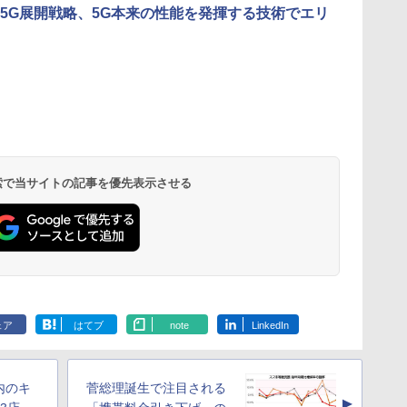
5G展開戦略、5G本来の性能を発揮する技術でエリ
 検索で当サイトの記事を優先表示させる
ェア
はてブ
note
LinkedIn
内のキ
菅総理誕生で注目される
▲