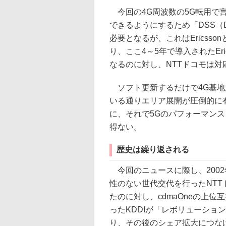
今回の4G周波数の5G転用で言
できるようにするため「DSS（Dyna
必要となるが、これはEricsso
り、ここ4～5年で導入されたEri
なるのに対し、NTTドコモは
ソフト更新するだけで4G基地
いる通りエリア展開が圧倒的に
に、それで5Gのパフォーマン
得ない。
歴史は繰り返される
今回のニュースに際し、2002年
性のない世代交代を行ったNTT
たのに対し、cdmaOneの上位
ったKDDIが「レボリューショ
り、その後のシェア拡大につな