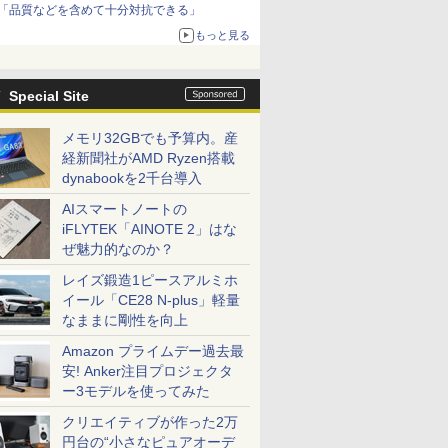
「品質などを含めて十分対抗できる」
もっと見る
Special Site
メモリ32GBでも予算内。産
経新聞社がAMD Ryzen搭載
dynabookを2千台導入
AIスマートノートの
iFLYTEK「AINOTE 2」はな
ぜ魅力的なのか？
レイズ鍛造1ピースアルミホ
イール「CE28 N-plus」軽量
なままに剛性を向上
Amazon プライムデー過去最
安! Anker注目プロジェクタ
ー3モデルを使ってみた
クリエイティブが作った2万
円台の“小さなピュアオーデ