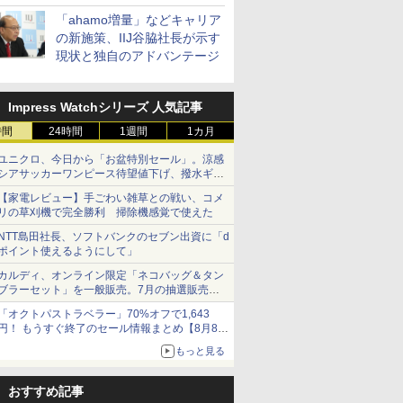
「ahamo増量」などキャリア
の新施策、IIJ谷脇社長が示す
現状と独自のアドバンテージ
Impress Watchシリーズ 人気記事
時間
24時間
1週間
1カ月
ユニクロ、今日から「お盆特別セール」。涼感
シアサッカーワンピース待望値下げ、撥水ギア
ショーツは1990円に
【家電レビュー】手ごわい雑草との戦い、コメ
リの草刈機で完全勝利 掃除機感覚で使えた
NTT島田社長、ソフトバンクのセブン出資に「d
ポイント使えるようにして」
カルディ、オンライン限定「ネコバッグ＆タン
ブラーセット」を一般販売。7月の抽選販売の
当選無効分
「オクトパストラベラー」70%オフで1,643
円！ もうすぐ終了のセール情報まとめ【8月8日
更新】
もっと見る
ニンテンドーeショップでは「大神 絶景版」が
67%オフで990円
おすすめ記事