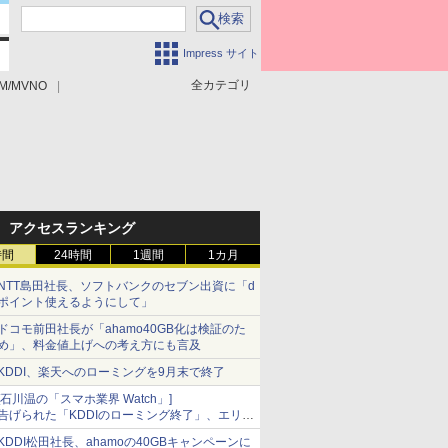
Impress サイト
全カテゴリ
M/MVNO
アクセスランキング
時間
24時間
1週間
1カ月
NTT島田社長、ソフトバンクのセブン出資に「d
ポイント使えるようにして」
ドコモ前田社長が「ahamo40GB化は検証のた
め」、料金値上げへの考え方にも言及
KDDI、楽天へのローミングを9月末で終了
[石川温の「スマホ業界 Watch」]
告げられた「KDDIのローミング終了」、エリア
マップの落とし穴と楽天モバイルの課題
KDDI松田社長、ahamoの40GBキャンペーンに