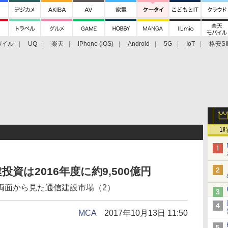
バイル
UQ
楽天
iPhone (iOS)
Android
5G
IoT
格安SI
アクセサリー
業界動向
法人向け
最新技術/その他
1
資は2016年度に約9,500億円
両面から見た通信建設市場（2）
MCA
2017年10月13日 11:50