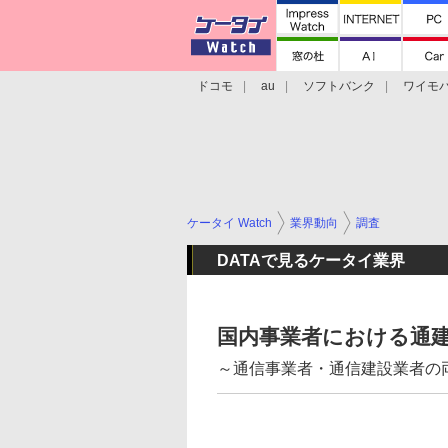
ドコモ
au
ソフトバンク
ワイモ
格安スマホ/SIMフリースマホ
周辺機器/
ケータイ Watch
業界動向
調査
DATAで見るケータイ業界
国内事業者における通建投
～通信事業者・通信建設業者の