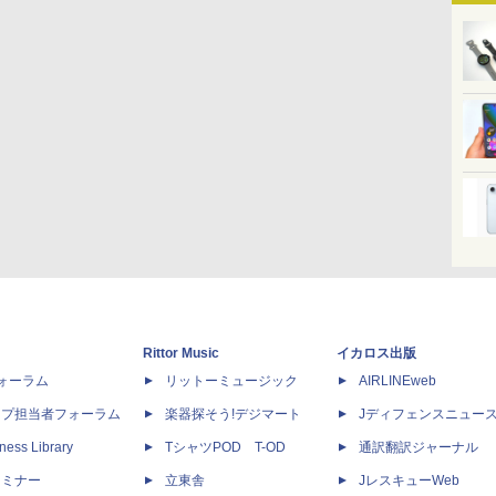
Rittor Music
イカロス出版
dフォーラム
リットーミュージック
AIRLINEweb
ップ担当者フォーラム
楽器探そう!デジマート
Jディフェンスニュー
ness Library
TシャツPOD T-OD
通訳翻訳ジャーナル
セミナー
立東舎
JレスキューWeb