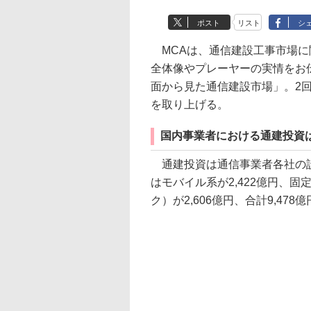
ポスト
リスト
シ
MCAは、通信建設工事市場に
全体像やプレーヤーの実情をお
面から見た通信建設市場」。2
を取り上げる。
国内事業者における通建投資は2
通建投資は通信事業者各社の設
はモバイル系が2,422億円、固
ク）が2,606億円、合計9,47