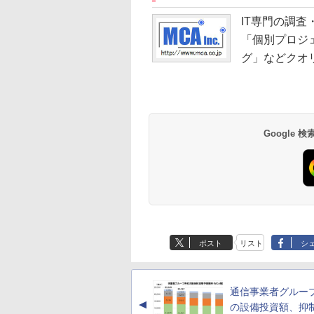
IT専門の調査
「個別プロジ
グ」などクオ
Google
ポスト
リスト
シ
通信事業者グルー
▲
の設備投資額、抑