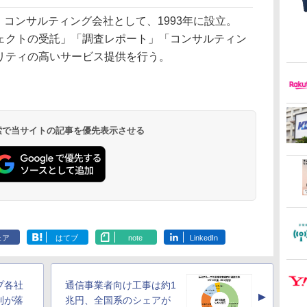
・コンサルティング会社として、1993年に設立。
ェクトの受託」「調査レポート」「コンサルティン
リティの高いサービス提供を行う。
 検索で当サイトの記事を優先表示させる
ェア
はてブ
note
LinkedIn
プ各社
通信事業者向け工事は約1
▲
制が落
兆円、全国系のシェアが