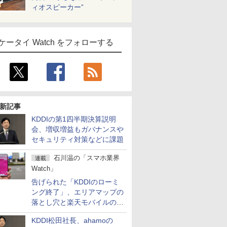
ィオスピーカー”
ケータイ Watch をフォローする
新記事
KDDIの第1四半期決算説明
会、増収増益もガバナンスや
セキュリティ対策などに課題
石川温の「スマホ業界
連載
Watch」
告げられた「KDDIのローミ
ング終了」、エリアマップの
落とし穴と楽天モバイルの課
題
KDDI松田社長、ahamoの