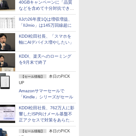
40GBキャンペーンに「品質
などを含めて十分対抗でき
る」
IIJの26年度1Qは増収増益、
「IIJmio」は145万回線超に
KDDI松田社長、「スマホを
軸にAIデバイス増やしたい」
KDDI、楽天へのローミング
を9月末で終了
本日のPICK
【セール情報】
UP
Amazonサマーセールで
「Kindle」シリーズがセール
KDDI松田社長、762万人に影
響したISP向けメール基盤不
正アクセスで対策をあらため
て説明
本日のPICK
【セール情報】