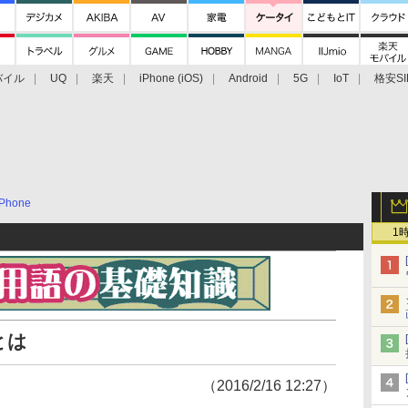
バイル
UQ
楽天
iPhone (iOS)
Android
5G
IoT
格安SI
アクセサリー
業界動向
法人向け
最新技術/その他
Phone
1
 とは
（2016/2/16 12:27）