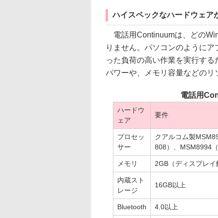
ハイスペックなハードウェア
電話用Continuumは、どのW
りません。パソコンのようにア
った負荷の高い作業を実行する
パワーや、メモリ容量などのリ
電話用Co
ハードウ
要件
ェア
プロセッ
クアルコム製MSM8952
サー
808）、MSM8994（S
メモリ
2GB（ディスプレイ
内蔵スト
16GB以上
レージ
Bluetooth
4.0以上