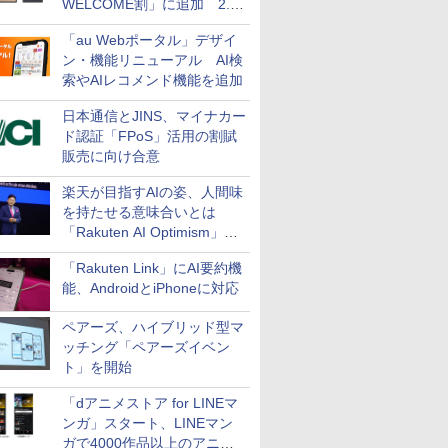
WELCOME割」に追加 2.2
万円引き
「au Webポータル」デザイ
ン・機能リニューアル AI検
索やAIレコメンド機能を追加
日本通信とJINS、マイナカー
ド認証「FPoS」活用の割賦
販売に向け合意
楽天が目指すAIの姿、人間味
を持たせる意味合いとは
「Rakuten AI Optimism」三
木谷氏の基調講演
「Rakuten Link」にAI要約機
能、AndroidとiPhoneに対応
ペアーズ、ハイブリッド型マ
ッチング「ペアーズイベン
ト」を開始
「dアニメストア for LINEマ
ンガ」スタート、LINEマン
ガで4000作品以上のアニメ