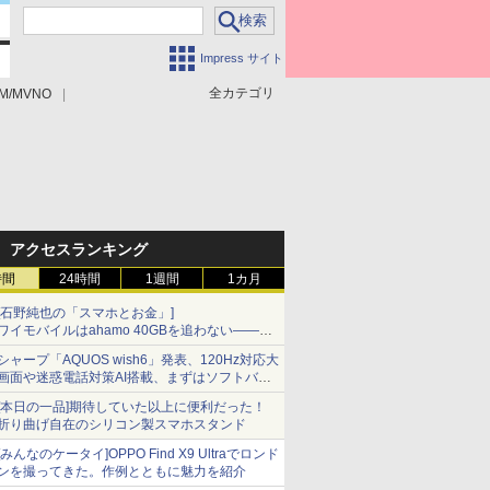
Impress サイト
全カテゴリ
M/MVNO
アクセスランキング
時間
24時間
1週間
1カ月
[石野純也の「スマホとお金」]
ワイモバイルはahamo 40GBを追わない――単
身向け「超おトク割」の安さと1年限定の注意
シャープ「AQUOS wish6」発表、120Hz対応大
点
画面や迷惑電話対策AI搭載、まずはソフトバン
クの法人向け
[本日の一品]期待していた以上に便利だった！
折り曲げ自在のシリコン製スマホスタンド
[みんなのケータイ]OPPO Find X9 Ultraでロンド
ンを撮ってきた。作例とともに魅力を紹介