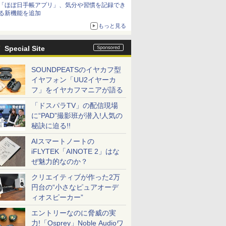
「ほぼ日手帳アプリ」、気分や習慣を記録でき
る新機能を追加
もっと見る
Special Site
SOUNDPEATSのイヤカフ型
イヤフォン「UU2イヤーカ
フ」をイヤカフマニアが語る
「ドスパラTV」の配信現場
に“PAD”撮影班が潜入!人気の
秘訣に迫る!!
AIスマートノートの
iFLYTEK「AINOTE 2」はな
ぜ魅力的なのか？
クリエイティブが作った2万
円台の“小さなピュアオーデ
ィオスピーカー”
エントリーなのに脅威の実
力!「Osprey」Noble Audioワ