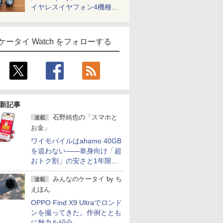
イヤレスイヤフォン4機種を
一気に聴く
ケータイ Watch をフォローする
新記事
石野純也の「スマホと
連載
お金」
ワイモバイルはahamo 40GB
を追わない――単身向け「超
おトク割」の安さと1年限定
の注意点
みんなのケータイ
by
ち
連載
えほん
OPPO Find X9 Ultraでロンド
ンを撮ってきた。作例ととも
に魅力を紹介