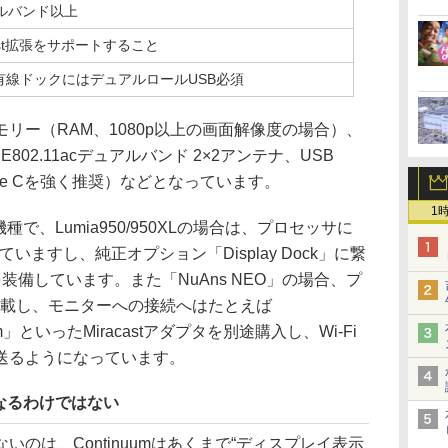
ュアルバンド以上
racast拡張をサポートすること
須。有線ドックにはデュアルロールUSB必須
リー（RAM、1080p以上の画面解像度の場合）、
E802.11acデュアルバンド 2×2アンテナ、USB
ype Cを強く推奨）などとなっています。
1
種で、Lumia950/950XLの場合は、プロセッサに
載されていますし、純正オプション「Display Dock」に繋
タを装備しています。また「NuAns NEO」の場合、プ
17を搭載し、モニターへの接続へはたとえば
inuum」といったMiracastアダプタを別途購入し、Wi-Fi
送るようになっています。
なるわけではない
のは、Continuumはあくまで“ディスプレイ表示