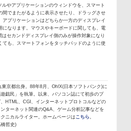
カーソルやアプリケーションのウィンドウを、スマート
の間でまたがるように表示させたり、ドラッグさせ
。アプリケーションはどちらか一方のディスプレイ
用になります。マウスやキーボードに関しても、電
いる間はセカンドディスプレイ側のみが操作対象になり
くても、スマートフォンをタッチパッドのように使
れ東京都出身。88年8月、Oh!X(日本ソフトバンク)に
脳遊戯民」を執筆。以来、パソコン誌にて初歩のプ
、HTML、CGI、インターネットプロトコルなどの
ンターネット関連のQ&A、ゲーム分析記事などを
テクニカルライター。ホームページは
こちら
。
高橋哲史)