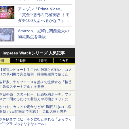
見放題
アマゾン「Prime Video」、
「賞金1億円の究極実験 トモ
ダチ100人よべるかな？」シ
ーズン2の参加者公開
Amazon、尼崎に関西最大の
物流拠点を新設
Impress Watchシリーズ 人気記事
時間
24時間
1週間
1カ月
【家電レビュー】手ごわい雑草との戦い、コメ
リの草刈機で完全勝利 掃除機感覚で使えた
吉野家、牛リブロースを熱々で提供する「極旨
牛鉄板ステーキ定食」を発売
本日発売「スヌーピー」圧縮収納ポーチ。ファ
スナー閉めるだけで着替えや荷物がスリムにま
とまる
かつや、カツ丼や定食などが150円引きの「感
謝祭」8日間限定で実施！ ご飯大盛も無料
水を飲まずにビールを飲むと倒れる「ふらつく
ビアグラスbyよなよなエール」