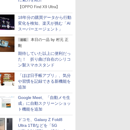
【OPPO Find X9 Ultra】
18年分の購買データから行動
変化を検知、楽天が挑む「AI
スーパーエージェント」
本日の一品
by
村元 正
連載
剛
期待していた以上に便利だっ
た！ 折り曲げ自在のシリコ
ン製スマホスタンド
「ほぼ日手帳アプリ」、気分
や習慣を記録できる新機能を
追加
Google Meet、「自動メモ生
成」に自動スクリーンショッ
ト機能を追加
ドコモ、Galaxy Z Fold8
Ultra 1TBなどを「5G