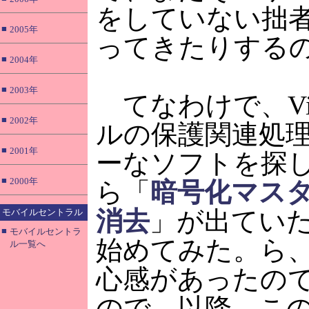
をしていない拙
■
2005年
ってきたりする
■
2004年
■
2003年
てなわけで、Vi
■
2002年
ルの保護関連処
■
2001年
ーなソフトを探した
■
2000年
ら「
暗号化マスタ
消去
」が出てい
モバイルセントラル
■
モバイルセントラ
始めてみた。ら
ル一覧へ
心感があったの
ので、以降、こ