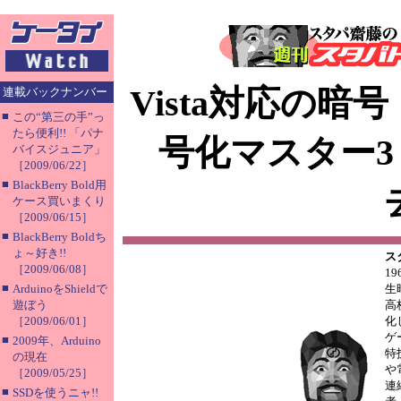
Vista対応の
連載バックナンバー
■
この“第三の手”っ
たら便利!! 「パナ
号化マスター
バイスジュニア」
［2009/06/22］
■
BlackBerry Bold用
ケース買いまくり
［2009/06/15］
■
BlackBerry Boldち
ょ～好き!!
ス
［2009/06/08］
1
■
ArduinoをShieldで
生
遊ぼう
高
［2009/06/01］
化
ゲ
■
2009年、Arduino
特
の現在
や
［2009/05/25］
連
■
SSDを使うニャ!!