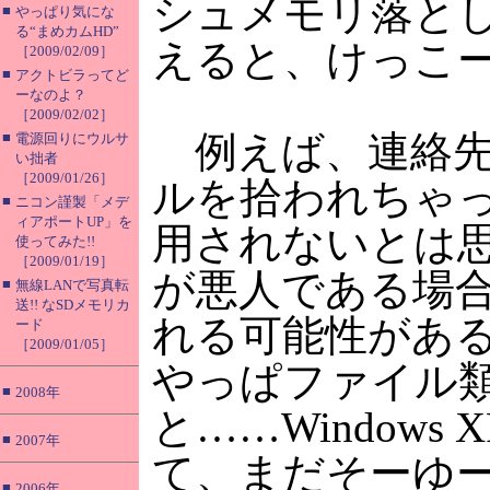
シュメモリ落と
■
やっぱり気にな
る“まめカムHD”
えると、けっこ
［2009/02/09］
■
アクトビラってど
ーなのよ？
［2009/02/02］
例えば、連絡先
■
電源回りにウルサ
い拙者
［2009/01/26］
ルを拾われちゃ
■
ニコン謹製「メデ
ィアポートUP」を
用されないとは
使ってみた!!
［2009/01/19］
が悪人である場
■
無線LANで写真転
送!! なSDメモリカ
れる可能性があ
ード
［2009/01/05］
やっぱファイル
■
2008年
と……Windows 
■
2007年
て、まだそーゆ
■
2006年