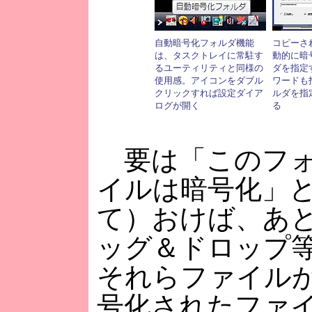
自動暗号化フォルダ機能
コピーさ
は、タスクトレイに常駐す
動的に暗
るユーティリティと同様の
ダを指定
使用感。アイコンをダブル
ワードも
クリックすれば設定ダイア
ルダを指
ログが開く
る
要は「このフォ
イルは暗号化」
て）おけば、あ
ッグ＆ドロップ
それらファイル
号化されたファ