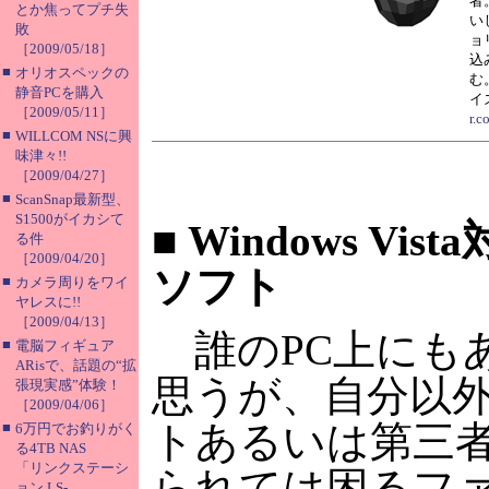
者
とか焦ってプチ失
い
敗
ョ
［2009/05/18］
込
■
オリオスペックの
む
静音PCを購入
イズ
［2009/05/11］
r.c
■
WILLCOM NSに興
味津々!!
［2009/04/27］
■
ScanSnap最新型、
S1500がイカシて
■
Windows Vi
る件
［2009/04/20］
ソフト
■
カメラ周りをワイ
ヤレスに!!
［2009/04/13］
誰のPC上にも
■
電脳フィギュア
ARisで、話題の“拡
思うが、自分以
張現実感”体験！
［2009/04/06］
トあるいは第三
■
6万円でお釣りがく
る4TB NAS
「リンクステーシ
られては困るフ
ョン LS-