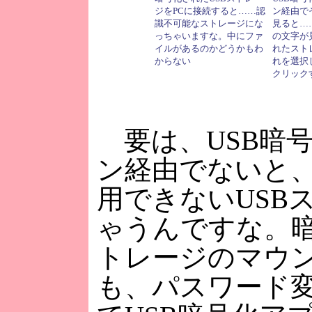
ジをPCに接続すると……認
ン経由で
識不可能なストレージにな
見ると……「
っちゃいますな。中にファ
の文字が
イルがあるのかどうかもわ
れたスト
からない
れを選択
クリック
要は、USB暗
ン経由でないと
用できないUSB
ゃうんですな。暗
トレージのマウ
も、パスワード