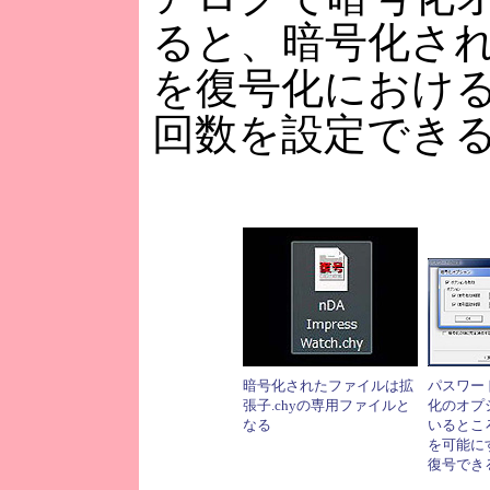
ると、暗号化され
を復号化におけ
回数を設定でき
暗号化されたファイルは拡
パスワー
張子.chyの専用ファイルと
化のオプ
なる
いるとこ
を可能に
復号でき