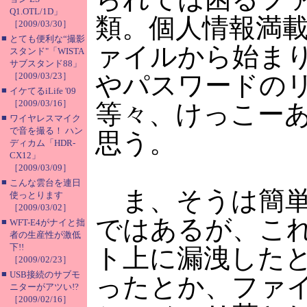
Q1.OTL/1D」
類。個人情報満
［2009/03/30］
■
とても便利な“撮影
ァイルから始まり
スタンド"「WISTA
サブスタンド88」
［2009/03/23］
やパスワードの
■
イケてるiLife '09
［2009/03/16］
等々、けっこー
■
ワイヤレスマイク
で音を撮る！ ハン
思う。
ディカム「HDR-
CX12」
［2009/03/09］
■
こんな雲台を連日
ま、そうは簡単
使っとります
［2009/03/02］
ではあるが、こ
■
WFT-E4がナイと拙
者の生産性が激低
下!!
ト上に漏洩した
［2009/02/23］
■
USB接続のサブモ
ったとか、ファイ
ニターがアツい!?
［2009/02/16］