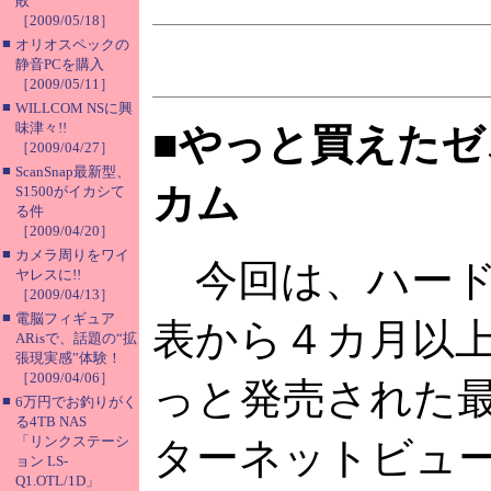
敗
［2009/05/18］
■
オリオスペックの
静音PCを購入
［2009/05/11］
■
WILLCOM NSに興
味津々!!
■やっと買えた
［2009/04/27］
■
ScanSnap最新型、
カム
S1500がイカシて
る件
［2009/04/20］
■
カメラ周りをワイ
今回は、ハード
ヤレスに!!
［2009/04/13］
■
電脳フィギュア
表から４カ月以
ARisで、話題の“拡
張現実感”体験！
［2009/04/06］
っと発売された
■
6万円でお釣りがく
る4TB NAS
「リンクステーシ
ターネットビュ
ョン LS-
Q1.OTL/1D」