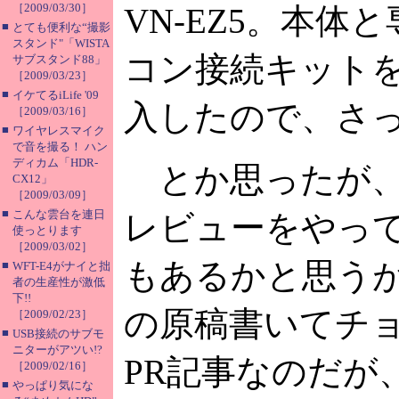
［2009/03/30］
VN-EZ5。本体
■
とても便利な“撮影
スタンド"「WISTA
コン接続キット
サブスタンド88」
［2009/03/23］
■
イケてるiLife '09
入したので、さっ
［2009/03/16］
■
ワイヤレスマイク
で音を撮る！ ハン
ディカム「HDR-
とか思ったが、実
CX12」
［2009/03/09］
■
こんな雲台を連日
レビューをやっ
使っとります
［2009/03/02］
もあるかと思うが
■
WFT-E4がナイと拙
者の生産性が激低
下!!
の原稿書いてチ
［2009/02/23］
■
USB接続のサブモ
ニターがアツい!?
PR記事なのだが、
［2009/02/16］
■
やっぱり気にな