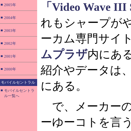
「Video Wave
■
2005年
■
2004年
れもシャープが
■
2003年
ーカム専門サイ
■
2002年
ムプラザ
内にある
■
2001年
紹介やデータは
■
2000年
にある。
モバイルセントラル
■
モバイルセントラ
ル一覧へ
で、メーカーの
ーゆーコトを言