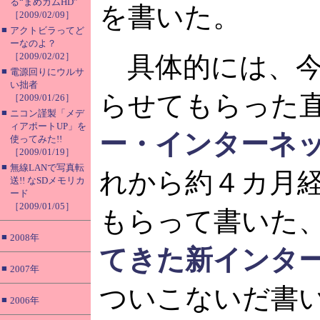
る“まめカムHD”
を書いた。
［2009/02/09］
■
アクトビラってど
ーなのよ？
［2009/02/02］
具体的には、今
■
電源回りにウルサ
い拙者
らせてもらった
［2009/01/26］
■
ニコン謹製「メデ
ィアポートUP」を
ー・インターネ
使ってみた!!
［2009/01/19］
■
無線LANで写真転
れから約４カ月
送!! なSDメモリカ
ード
［2009/01/05］
もらって書いた
■
2008年
てきた新インタ
■
2007年
ついこないだ書
■
2006年