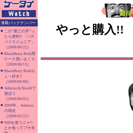
連載バックナンバー
やっと購入!
■
この“第三の手”っ
たら便利!! 「パナ
バイスジュニア」
［2009/06/22］
■
BlackBerry Bold用
ケース買いまくり
［2009/06/15］
■
BlackBerry Boldち
ょ～好き!!
［2009/06/08］
■
ArduinoをShieldで
遊ぼう
［2009/06/01］
■
2009年、Arduino
の現在
［2009/05/25］
■
SSDを使うニャ!!
とか焦ってプチ失