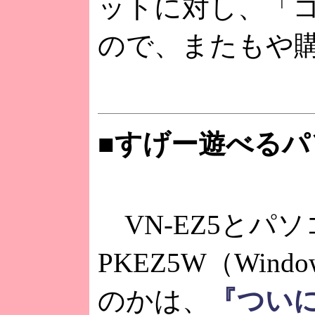
ットに対し、「コ
ので、またもや
■すげー遊べる
VN-EZ5とパソ
PKEZ5W（Wi
のかは、
『つい