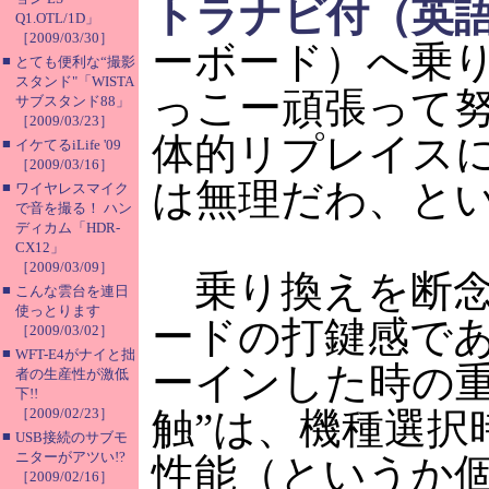
トラナビ付（英
Q1.OTL/1D」
［2009/03/30］
ーボード）へ乗
■
とても便利な“撮影
スタンド"「WISTA
っこー頑張って
サブスタンド88」
［2009/03/23］
体的リプレイス
■
イケてるiLife '09
［2009/03/16］
は無理だわ、と
■
ワイヤレスマイク
で音を撮る！ ハン
ディカム「HDR-
CX12」
［2009/03/09］
乗り換えを断念
■
こんな雲台を連日
使っとります
ードの打鍵感で
［2009/03/02］
■
WFT-E4がナイと拙
ーインした時の
者の生産性が激低
下!!
［2009/02/23］
触”は、機種選択
■
USB接続のサブモ
ニターがアツい!?
性能（というか
［2009/02/16］