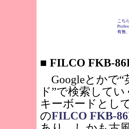
こちらはH
Pro
有無
■
FILCO FKB-86
Googleとかで
ド”で検索して
キーボードとし
の
FILCO FKB-8
あり、しかも古風