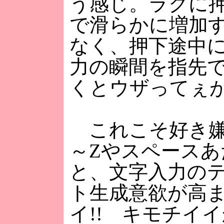
う感じ。ラクに
で滑らかに増加
なく、押下途中
力の瞬間を指先
くとウザってぇ
これこそ好き嫌い
～Zやスペース
と、文字入力の
ト生成意欲が高
イ!! キモチイ