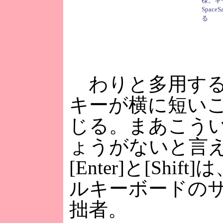
様。キ
Spac
る
わりと多用する[A
キーが横に短い
じる。まあこう
ょうがないと言え
[Enter]と[Sh
ルキーボードの
拙者。