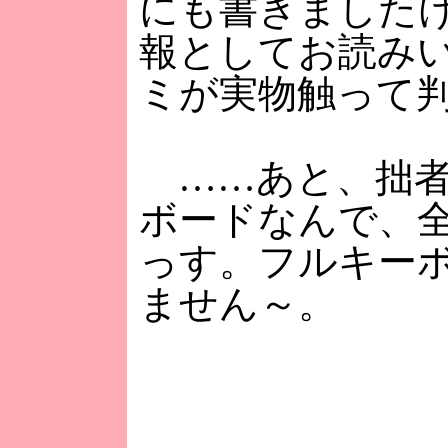
にも書きました
報としてお読み
ミが実物触って判
……あと、拙者
ボードなんで、全
っす。フルキー
ません～。