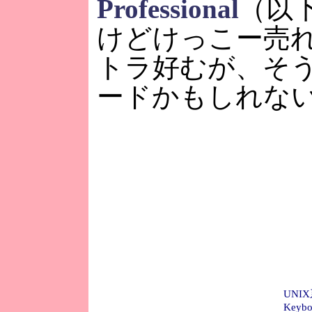
Professional
（以下
けどけっこー売
トラ好むが、そ
ードかもしれな
UNI
Key