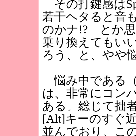
その打鍵感はSpa
若干ヘタると音もク
のかナ!? とか
乗り換えてもい
ろう、と、やや
悩み中である（
は、非常にコン
ある。総じて拙
[Alt]キーのすぐ近
並んでおり、こ