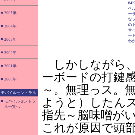
84
ベル
■
2005年
ー
な
の
■
2004年
サ
ー
■
2003年
わ
■
2002年
しかしながら、
■
2001年
ーボードの打鍵
■
2000年
～。無理っス。
モバイルセントラル
ようと）したん
■
モバイルセントラ
ル一覧へ
指先～脳味噌が
これが原因で頭