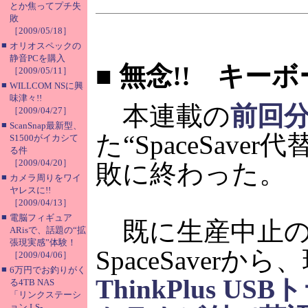
とか焦ってプチ失
敗
［2009/05/18］
■
オリオスペックの
静音PCを購入
■
無念!! キー
［2009/05/11］
■
WILLCOM NSに興
味津々!!
本連載の
前回
［2009/04/27］
■
ScanSnap最新型、
た“SpaceSav
S1500がイカシて
る件
［2009/04/20］
敗に終わった。
■
カメラ周りをワイ
ヤレスに!!
［2009/04/13］
■
電脳フィギュア
既に生産中止の
ARisで、話題の“拡
張現実感”体験！
SpaceSaver
［2009/04/06］
■
6万円でお釣りがく
ThinkPlus 
る4TB NAS
「リンクステーシ
ョン LS-