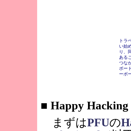
トラベ
い始め
り、
ある
つなが
ボー
ーボ
■
Happy Hacking 
まずは
PFU
の
H