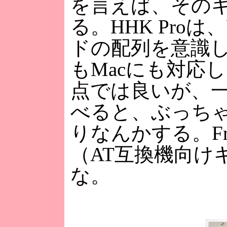
を言えば、その
る。HHK Pro
ドの配列を意識した
もMacにも対応
点では良いが、一般
べると、ぶっちゃ
りなんかする。F
（AT互換機向け
な。