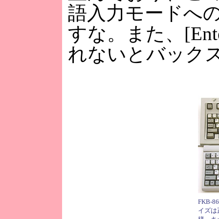
語入力モードへ
すな。また、[En
れないとバック
FKB
イズは