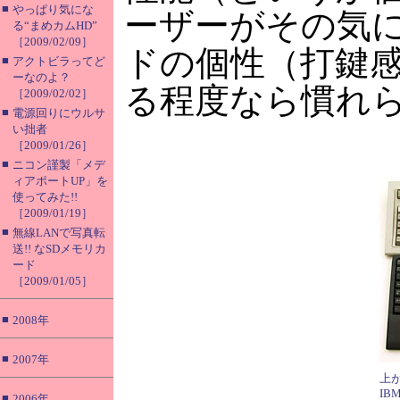
■
やっぱり気にな
ーザーがその気
る“まめカムHD”
［2009/02/09］
ドの個性（打鍵
■
アクトビラってど
ーなのよ？
る程度なら慣れ
［2009/02/02］
■
電源回りにウルサ
い拙者
［2009/01/26］
■
ニコン謹製「メデ
ィアポートUP」を
使ってみた!!
［2009/01/19］
■
無線LANで写真転
送!! なSDメモリカ
ード
［2009/01/05］
■
2008年
■
2007年
上
IBM
■
2006年