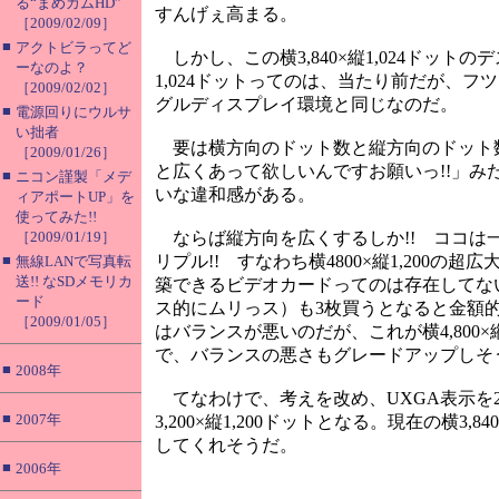
る“まめカムHD”
すんげぇ高まる。
［2009/02/09］
■
アクトビラってど
しかし、この横3,840×縦1,024ドッ
ーなのよ？
1,024ドットってのは、当たり前だが、フ
［2009/02/02］
グルディスプレイ環境と同じなのだ。
■
電源回りにウルサ
い拙者
要は横方向のドット数と縦方向のドット
［2009/01/26］
と広くあって欲しいんですお願いっ!!」
■
ニコン謹製「メデ
いな違和感がある。
ィアポートUP」を
使ってみた!!
［2009/01/19］
ならば縦方向を広くするしか!! ココは一発U
■
リプル!! すなわち横4800×縦1,200
無線LANで写真転
送!! なSDメモリカ
築できるビデオカードってのは存在してない
ード
ス的にムリっス）も3枚買うとなると金額的に
［2009/01/05］
はバランスが悪いのだが、これが横4,800
で、バランスの悪さもグレードアップしそ
■
2008年
てなわけで、考えを改め、UXGA表示を2
■
2007年
3,200×縦1,200ドットとなる。現在の横
してくれそうだ。
■
2006年