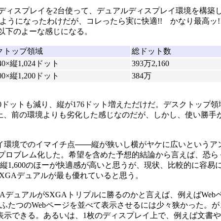
表示のディスプレイを2台使って、デュアルディスプレイ環境を構築した
るようになったわけだが、コレったら実に快適!! かなり最高ッ!
以下のよーな感じになる。
クトップ領域
総ドット数
40×縦1,024ドット
393万2,160
00×縦1,200ドット
384万
ドットも減り、縦が176ドット増えただけだ。デスクトップ領
数値上、前の環境よりも劣化した感じなのだが、しかし、使い勝手
イ環境でのイマイチ点───縦が狭いし横がヤケに広いというア
プロブレム化した。希望を含めた予想的結論から言えば、恐らく
0×縦1,600のほーが快適感が高いと思うが、現状、比較的に容易
XGAデュアルが最も優れていると思う。
デュアルがSXGAトリプルに勝るのかと言えば、例えばWeb
にふたつのWebページを並べて表示させるには少々狭かった。が
て表示できる。あるいは、1枚のディスプレイ上で、例えば文書