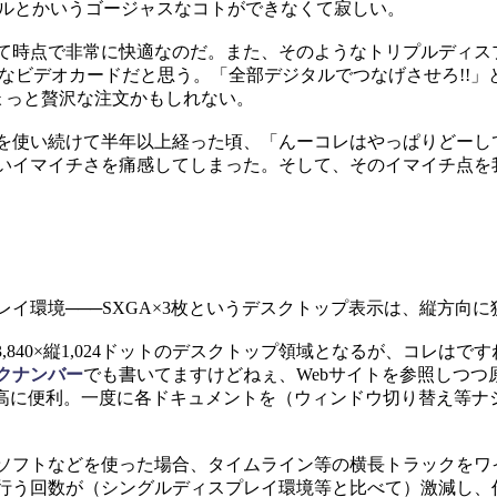
）のトリプルとかいうゴージャスなコトができなくて寂しい。
て時点で非常に快適なのだ。また、そのようなトリプルディス
ナイスなビデオカードだと思う。「全部デジタルでつなげさせろ!!」
ちょっと贅沢な注文かもしれない。
を使い続けて半年以上経った頃、「んーコレはやっぱりどーし
いイマイチさを痛感してしまった。そして、そのイマイチ点を
環境───SXGA×3枚というデスクトップ表示は、縦方向に
3＝横3,840×縦1,024ドットのデスクトップ領域となるが、コレは
クナンバー
でも書いてますけどねぇ、Webサイトを参照しつつ
最高に便利。一度に各ドキュメントを（ウィンドウ切り替え等ナ
ソフトなどを使った場合、タイムライン等の横長トラックをワ
行う回数が（シングルディスプレイ環境等と比べて）激減し、