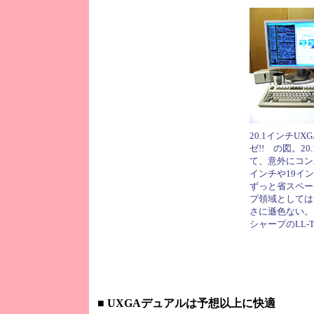
20.1インチU
ゼ!! の図。2
て、意外にコン
インチや19イ
ずっと省スペー
プ領域としては
さに遜色ない。
シャープのLL-
■
UXGAデュアルは予想以上に快適