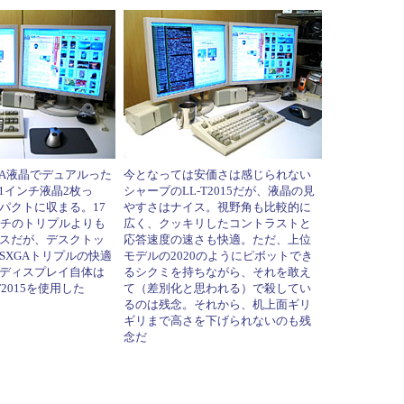
XGA液晶でデュアルった
今となっては安価さは感じられない
0.1インチ液晶2枚っ
シャープのLL-T2015だが、液晶の見
パクトに収まる。17
やすさはナイス。視野角も比較的に
ンチのトリプルよりも
広く、クッキリしたコントラストと
スだが、デスクトッ
応答速度の速さも快適。ただ、上位
SXGAトリプルの快適
モデルの2020のようにピボットでき
ディスプレイ自体は
るシクミを持ちながら、それを敢え
T2015を使用した
て（差別化と思われる）で殺してい
るのは残念。それから、机上面ギリ
ギリまで高さを下げられないのも残
念だ