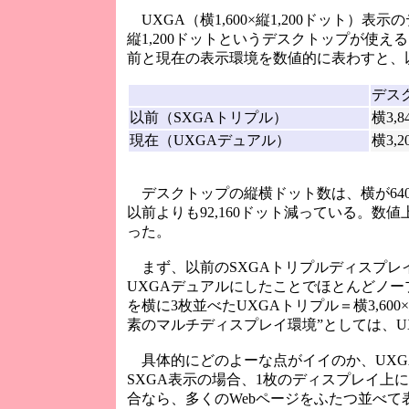
UXGA（横1,600×縦1,200ドット）
縦1,200ドットというデスクトップが使え
前と現在の表示環境を数値的に表わすと、
デス
以前（SXGAトリプル）
横3,8
現在（UXGAデュアル）
横3,2
デスクトップの縦横ドット数は、横が640
以前よりも92,160ドット減っている。
った。
まず、以前のSXGAトリプルディスプレ
UXGAデュアルにしたことでほとんどノー
を横に3枚並べたUXGAトリプル＝横3,60
素のマルチディスプレイ環境”としては、U
具体的にどのよーな点がイイのか、UXGA
SXGA表示の場合、1枚のディスプレイ上
合なら、多くのWebページをふたつ並べ