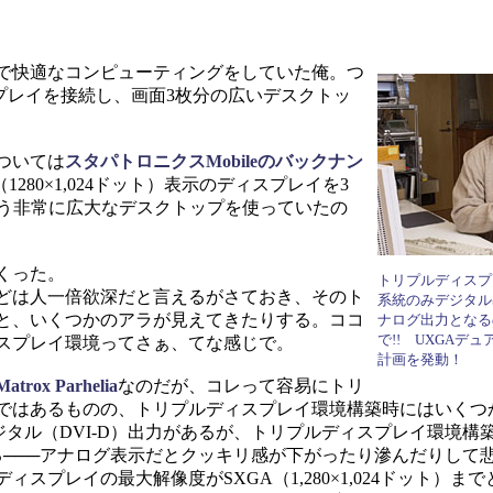
で快適なコンピューティングをしていた俺。つ
ィスプレイを接続し、画面3枚分の広いデスクトッ
ついては
スタパトロニクスMobileのバックナン
280×1,024ドット）表示のディスプレイを3
トという非常に広大なデスクトップを使っていたの
くった。
トリプルディスプ
どは人一倍欲深だと言えるがさておき、そのト
系統のみデジタル
と、いくつかのアラが見えてきたりする。ココ
ナログ出力となる
で!! UXGAデ
スプレイ環境ってさぁ、てな感じで。
計画を発動！
Matrox Parhelia
なのだが、コレって容易にトリ
ではあるものの、トリプルディスプレイ環境構築時にはいくつ
のデジタル（DVI-D）出力があるが、トリプルディスプレイ環境構
る───アナログ表示だとクッキリ感が下がったり滲んだりして
プレイの最大解像度がSXGA（1,280×1,024ドット）まで