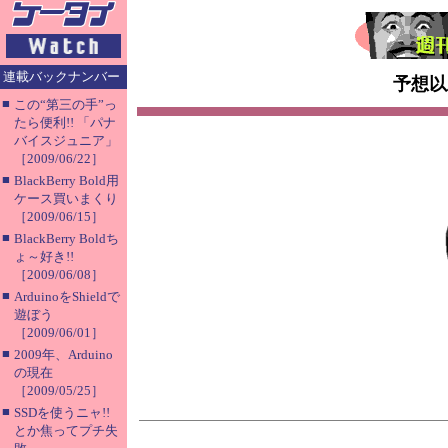
連載バックナンバー
予想以
■
この“第三の手”っ
たら便利!! 「パナ
バイスジュニア」
［2009/06/22］
■
BlackBerry Bold用
ケース買いまくり
［2009/06/15］
■
BlackBerry Boldち
ょ～好き!!
［2009/06/08］
■
ArduinoをShieldで
遊ぼう
［2009/06/01］
■
2009年、Arduino
の現在
［2009/05/25］
■
SSDを使うニャ!!
とか焦ってプチ失