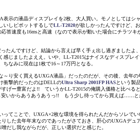
A表示の液晶ディスプレイを2枚、大人買い。モノとしてはシ
しいしピボットするしで
LL-T2020
が欲しかったんですけど、お
示の応答速度も16msと高速（なので表示が動いた場合にチラツキ
ったんですけど、結論から言えば早く手ぇ出し過ぎましたよ、
感じましたよええ。いや、LL-T2015はナイスなディスプレ
。ちなみに現在は1枚で16～17万円となる。
～り安く買えるUXGA液晶」だったのだが、その後、去年の
け衝撃的だったのはDELLの
Ultra Sharp 2001FP HAS
という製品
がすげー豊富だよ!! ていうかLL-T2015の俺購入価格と比べる
も安いからあうあうあうっ!! もう少し待ってから買えば……
ってことで、UXGA×2枚な環境を得られたんだからソレでい
たりした去年年末なのであったがさておき、肝心のUXGAデュ
前味噌だし我ながらだが、正しい選択だと感じた。