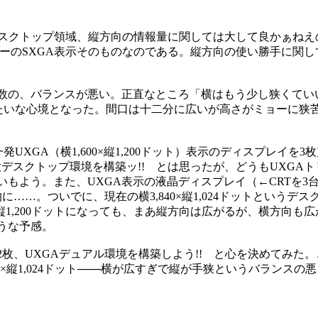
トのデスクトップ領域、縦方向の情報量に関しては大して良かぁね
ツーのSXGA表示そのものなのである。縦方向の使い勝手に関し
数の、バランスが悪い。正直なところ「横はもう少し狭くてい
みたいな心境となった。間口は十二分に広いが高さがミョーに狭
XGA（横1,600×縦1,200ドット）表示のディスプレイを3
の超広大デスクトップ環境を構築ッ!! とは思ったが、どうもUXGA
もよう。また、UXGA表示の液晶ディスプレイ（←CRTを3
……。ついでに、現在の横3,840×縦1,024ドットというデ
×縦1,200ドットになっても、まあ縦方向は広がるが、横方向も
うな予感。
枚、UXGAデュアル環境を構築しよう!! と心を決めてみた
3,840×縦1,024ドット───横が広すぎで縦が手狭というバランス