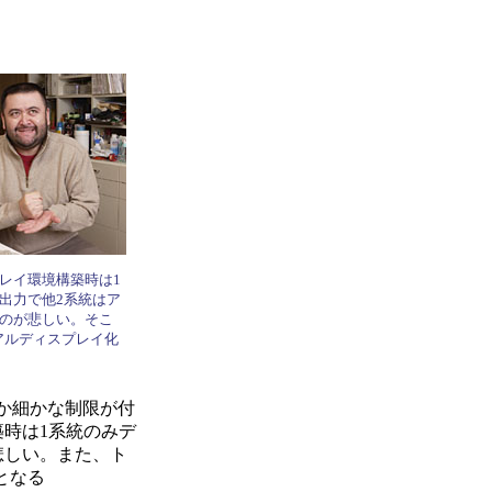
レイ環境構築時は1
出力で他2系統はア
のが悲しい。そこ
ュアルディスプレイ化
か細かな制限が付
築時は1系統のみデ
悲しい。また、ト
となる