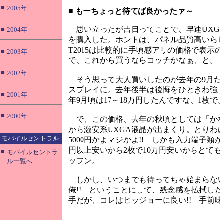
■
2005年
■
もーちょっと待てば良かったァ～
思い立ったが吉日ってことで、早速UXG
■
2004年
を購入した。ホントは、パネル品質高いら
T2015は比較的に手頃感アリの価格で表
■
2003年
で、これから買うならコッチかなぁ、と。
■
2002年
そう思って大人買いしたのが去年の9月だ
スプレイに。去年後半は後悔をひときわ強く
■
2001年
年9月頃は17～18万円したんですな、1枚で
■
2000年
で、この価格、去年の秋頃としては「かな
から激安系UXGA液晶が出まくり。とりわ
モバイルセントラル
5000円かよマジかよ!! しかも入力端子類
円以上安いから2枚で10万円安いからとて
■
モバイルセントラ
ッフン。
ル一覧へ
しかし、いつまでも待ってちゃ始まらない
俺!! ということにして、残念感を払拭し
手だが、コレはヒッジョーに良い!! 手