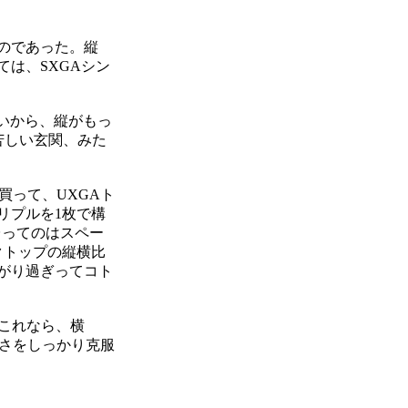
えのであった。縦
ては、SXGAシン
いから、縦がもっ
苦しい玄関、みた
枚買って、UXGAト
トリプルを1枚で構
台ってのはスペー
スクトップの縦横比
広がり過ぎってコト
。これなら、横
の悪さをしっかり克服