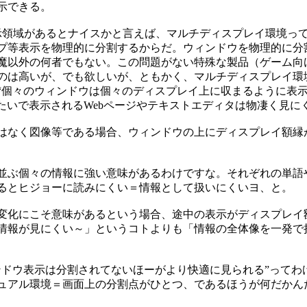
示できる。
領域があるとナイスかと言えば、マルチディスプレイ環境っ
プ等表示を物理的に分割するからだ。ウィンドウを物理的に分
魔以外の何者でもない。この問題がない特殊な製品（ゲーム向
のは高いが、でも欲しいが、ともかく、マルチディスプレイ環
“個々のウィンドウは個々のディスプレイ上に収まるように表
たいで表示されるWebページやテキストエディタは物凄く見に
はなく図像等である場合、ウィンドウの上にディスプレイ額縁
並ぶ個々の情報に強い意味があるわけですな。それぞれの単語
るとヒジョーに読みにくい＝情報として扱いにくいヨ、と。
変化にこそ意味があるという場合、途中の表示がディスプレイ
情報が見にくい～」というコトよりも「情報の全体像を一発で
ドウ表示は分割されてないほーがより快適に見られる”ってわ
ュアル環境＝画面上の分割点がひとつ、であるほうが何だかん