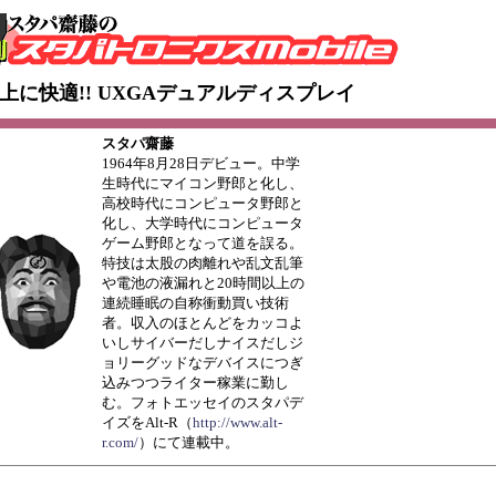
上に快適!! UXGAデュアルディスプレイ
スタパ齋藤
1964年8月28日デビュー。中学
生時代にマイコン野郎と化し、
高校時代にコンピュータ野郎と
化し、大学時代にコンピュータ
ゲーム野郎となって道を誤る。
特技は太股の肉離れや乱文乱筆
や電池の液漏れと20時間以上の
連続睡眠の自称衝動買い技術
者。収入のほとんどをカッコよ
いしサイバーだしナイスだしジ
ョリーグッドなデバイスにつぎ
込みつつライター稼業に勤し
む。フォトエッセイのスタパデ
イズをAlt-R（
http://www.alt-
r.com/
）にて連載中。