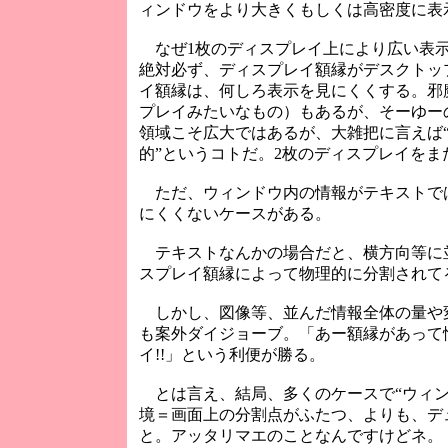
ィンドウをより大きくもしくは高密度に表
なぜ1枚のディスプレイ上により広い表示
絶対必ず、ディスプレイ額縁がデスクトッ
イ額縁は、何しろ表示を見にくくする。邪
プレイみたいなもの）もあるが、そーゆー
領域こそ広大ではあるが、大雑把に言えば
的”というコトだ。2枚のディスプレイをま
ただ、ウィンドウ内の情報がテキストで
にくくないケースがある。
テキストなんかの場合だと、横方向等に
スプレイ額縁によって物理的に分割されて
しかし、図像等、並んだ情報全体の量や
も案外ダイジョーブ。「あー額縁があって
イ!!」という利便が勝る。
とは言え、結局、多くのケースで“ウィン
境＝画面上の分割点がふたつ、よりも、デ
と。アッタリマエのことなんですけどネ。