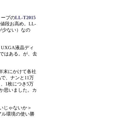
ャープの
LL-T2015
値段お高め。LL-
が少ない）なの
UXGA液晶ディ
イではある。が、去
年末にかけて各社
で、ナンと11万
と、1枚につき5万
とか思いました。カ
いじゃないか＞
アル環境の使い勝