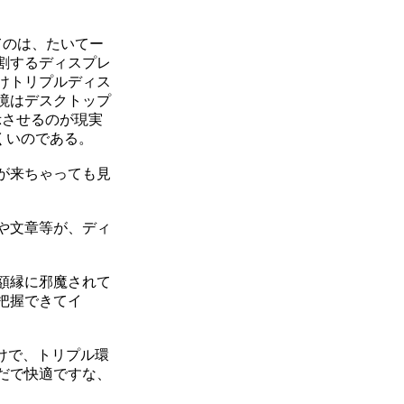
てのは、たいてー
割するディスプレ
けトリプルディス
境はデスクトップ
示させるのが現実
くいのである。
が来ちゃっても見
や文章等が、ディ
額縁に邪魔されて
把握できてイ
けで、トリプル環
だで快適ですな、