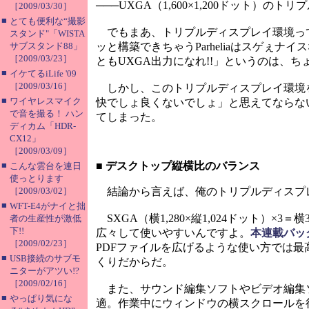
───UXGA（1,600×1,200ドット
［2009/03/30］
■
とても便利な“撮影
でもまあ、トリプルディスプレイ環境っ
スタンド"「WISTA
サブスタンド88」
ッと構築できちゃうParheliaはスゲぇ
［2009/03/23］
ともUXGA出力になれ!!」というのは、
■
イケてるiLife '09
［2009/03/16］
しかし、このトリプルディスプレイ環境
■
ワイヤレスマイク
快でしょ良くないでしょ」と思えてならな
で音を撮る！ ハン
てしまった。
ディカム「HDR-
CX12」
［2009/03/09］
■
■
デスクトップ縦横比のバランス
こんな雲台を連日
使っとります
［2009/03/02］
結論から言えば、俺のトリプルディスプレイ
■
WFT-E4がナイと拙
SXGA（横1,280×縦1,024ドット）×
者の生産性が激低
下!!
広々して使いやすいんですよ。
本連載バッ
［2009/02/23］
PDFファイルを広げるような使い方では
■
USB接続のサブモ
くりだからだ。
ニターがアツい!?
［2009/02/16］
また、サウンド編集ソフトやビデオ編集
■
やっぱり気にな
適。作業中にウィンドウの横スクロールを