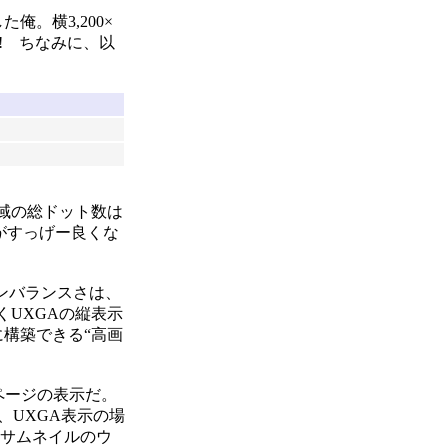
俺。横3,200×
! ちなみに、以
域の総ドット数は
がすっげー良くな
ンバランスさは、
UXGAの縦表示
に構築できる“高画
ページの表示だ。
、UXGA表示の場
やサムネイルのウ