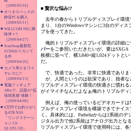
敗
［2009/05/18］
■
贅沢な悩み!?
■
オリオスペックの
静音PCを購入
去年の春からトリプルディスプレイ環境
［2009/05/11］
まり、1台のWindowsマシンに3台のデ
■
WILLCOM NSに興
プを使ってきた。
味津々!!
［2009/04/27］
俺的トリプルディスプレイ環境の詳細に
■
ScanSnap最新型、
バー
をご参照いただきたいが、要はSXGA（1
S1500がイカシて
枚横に並べて、横3,840×縦1,024ドッ
る件
だ。
［2009/04/20］
■
カメラ周りをワイ
で、快適であった。非常に快適でありま
ヤレスに!!
［2009/04/13］
が、人間というのは欲深であり、拙者な
■
リプルディスプレイ環境の快適さに慣れる
電脳フィギュア
ARisで、話題の“拡
がイマイチなんだよなぁ俺のトリプルディ
張現実感”体験！
［2009/04/06］
例えば、俺の使っているビデオカードは
■
6万円でお釣りがく
プルディスプレイ環境を構築できてナイス
る4TB NAS
く。具体的には、Parheliaからは2系統
「リンクステーシ
ジタル出力で他2系統はアナログ出力とな
ョン LS-
リプルディスプレイ環境で使用時には、各ディス
Q1.OTL/1D」