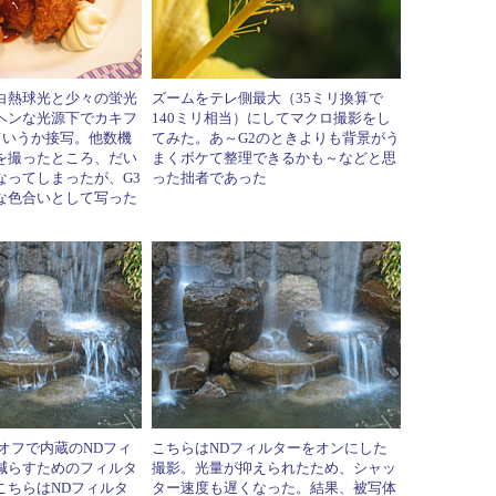
白熱球光と少々の蛍光
ズームをテレ側最大（35ミリ換算で
ヘンな光源下でカキフ
140ミリ相当）にしてマクロ撮影をし
ていうか接写。他数機
てみた。あ～G2のときよりも背景がう
を撮ったところ、だい
まくボケて整理できるかも～などと思
なってしまったが、G3
った拙者であった
な色合いとして写った
オフで内蔵のNDフィ
こちらはNDフィルターをオンにした
減らすためのフィルタ
撮影。光量が抑えられたため、シャッ
こちらはNDフィルタ
ター速度も遅くなった。結果、被写体