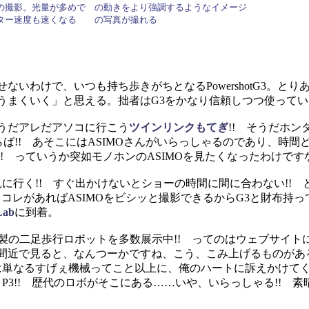
の撮影。光量が多めで
の動きをより強調するようなイメージ
ター速度も速くなる
の写真が撮れる
いわけで、いつも持ち歩きがちとなるPowershotG3。とり
うまくいく」と思える。拙者はG3をかなり信頼しつつ使って
うだアレだアソコに行こう
ツインリンクもてぎ
!! そうだホン
ば!! あそこにはASIMOさんがいらっしゃるのであり、時間
!! っていうか突如モノホンのASIMOを見たくなったわけです
を見に行く!! すぐ出かけないとショーの時間に間に合わない!!
カメ。コレがあればASIMOをビシッと撮影できるからG3と財布持
Lab
に到着。
ホンダ製の二足歩行ロボットを多数展示中!! ってのはウェブサイ
間近で見ると、なんつーかですね、こう、こみ上げるものがあ
トは単なるすげぇ機械ってこと以上に、俺のハートに訴えかけて
、P2、P3!! 歴代のロボがそこにある……いや、いらっしゃる!! 素