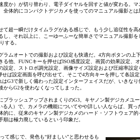
速度か）が切り替わり、電子ダイヤルを回すと値が変わる。マ
、全体的にコンパクトデジカメを使ってのマニュアル撮影とは
せて超一瞬だけタイムラグがある感じで、もう少し追従性を高
るし、それ以上に、こーゆーふーな簡単さでマニュアル撮影を
たりする。
ラムオートでの撮影および設定も快適だ。4方向ボタンの上
る他、FUNCキーを押せばISO感度設定、画質の効果設定、
の設定、ストロボ調光設定、画像サイズ設定および圧縮率設定
度押せば設定画面を呼び出せて、そこで4方向キーを押して各設
れはG3で新しく備わった設定インターフェイスだが、いきなり
後からG2を使わなくなってしまった。
ブラッシュアップされまくりのG3。キヤノン製デジカメユー
ている人）で、カメラの機能についてやや詳しい人ならば、買っ
体的に、従来のキヤノン製デジカメのハード・ソフトウェア的
手順は極力廃しているという印象だ。
って感じで、発色も“好ましい”と思わせるも