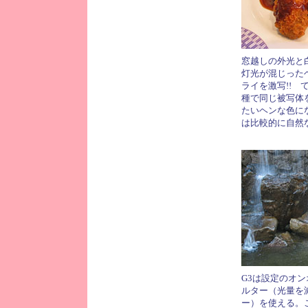
窓越しの外光と
灯光が混じった
ライを激写!! 
種で同じ被写体
たいヘンな色に
は比較的に自然
G3は設定のオン
ルター（光量を
ー）を使える。