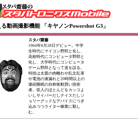
動画撮影機能 「キヤノンPowershot G3」
スタパ齋藤
1964年8月28日デビュー。中学
生時代にマイコン野郎と化し、
高校時代にコンピュータ野郎と
化し、大学時代にコンピュータ
ゲーム野郎となって道を誤る。
特技は太股の肉離れや乱文乱筆
や電池の液漏れと20時間以上の
連続睡眠の自称衝動買い技術
者。収入のほとんどをカッコよ
いしサイバーだしナイスだしジ
ョリーグッドなデバイスにつぎ
込みつつライター稼業に勤し
む。