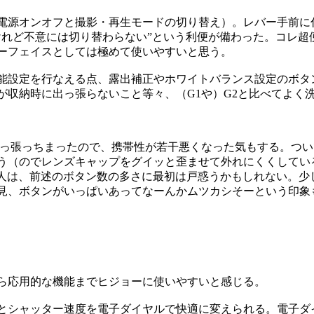
電源オンオフと撮影・再生モードの切り替え）。レバー手前に
けれど不意には切り替わらない”という利便が備わった。コレ超
ーフェイスとしては極めて使いやすいと思う。
能設定を行なえる点、露出補正やホワイトバランス設定のボタ
が収納時に出っ張らないこと等々、（G1や）G2と比べてよく
っ張っちまったので、携帯性が若干悪くなった気もする。つい
う（のでレンズキャップをグイッと歪ませて外れにくくしてい
を使う人は、前述のボタン数の多さに最初は戸惑うかもしれない。
見、ボタンがいっぱいあってなーんかムツカシそーという印象
ら応用的な機能までヒジョーに使いやすいと感じる。
とシャッター速度を電子ダイヤルで快適に変えられる。電子ダ