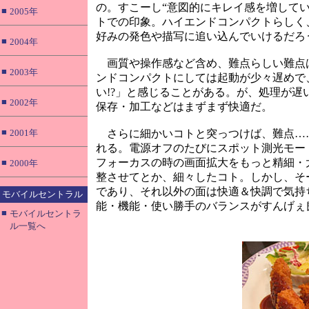
の。すこーし“意図的にキレイ感を増して
■
2005年
トでの印象。ハイエンドコンパクトらしく
好みの発色や描写に追い込んでいけるだろ
■
2004年
画質や操作感など含め、難点らしい難点
■
2003年
ンドコンパクトにしては起動が少々遅めで
い!?」と感じることがある。が、処理が
■
2002年
保存・加工などはまずまず快適だ。
■
2001年
さらに細かいコトと突っつけば、難点…
れる。電源オフのたびにスポット測光モー
フォーカスの時の画面拡大をもっと精細・
■
2000年
整させてとか、細々したコト。しかし、そ
であり、それ以外の面は快適＆快調で気持
モバイルセントラル
能・機能・使い勝手のバランスがすんげぇ
■
モバイルセントラ
ル一覧へ