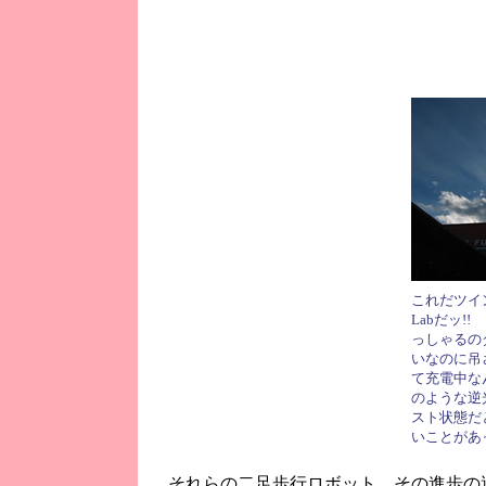
これだツイン
Labだッ!
っしゃるの
いなのに吊
て充電中な
のような逆
スト状態だ
いことがあ
それらの二足歩行ロボット、その進歩の