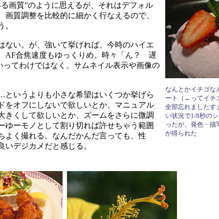
いる画質”のように思えるが、それはデフォル
、画質調整を比較的に細かく行なえるので、
う。
はない。が、強いて挙げれば、今時のハイエ
、AF合焦速度もゆっくりめ。時々「ん？ 遅
遅いってわけではなく、サムネイル表示や画像の
なんとかイチゴな
…というよりも小さな希望はいくつか挙げら
ート（←ってイチ
ドをオフにしないで欲しいとか、マニュアル
全部忘れましたす
大きくして欲しいとか、ズームをさらに微調
い状況で1/8秒の
ったが、発色・描
ーゆーモノとして割り切れば許せちゃう範囲
が得られた
ちよく撮れる。なんだかんだ言っても、性
良いデジカメだと感じる。