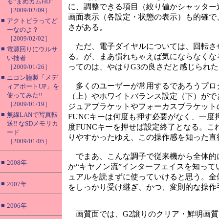
る“まめカムHD”
に、調整できる項目（絞り値かシャッター
［2009/02/09］
画面表示（各設定・状態の表示）も的確で
■
アクトビラってど
さがある。
ーなのよ？
［2009/02/02］
ただ、電子ダイヤルについては、回転さ
■
電源回りにウルサ
る。が、まあ慣れちゃえば気にならなくな
い拙者
ってのは、やはりG3の良さだと感じられ
［2009/01/26］
■
ニコン謹製「メデ
多くのユーザーが常用するであろうプログ
ィアポートUP」を
使ってみた!!
（上）やホワイトバランス設定（下）ができ
［2009/01/19］
ジュアブラケットやフォーカスブラケット
■
無線LANで写真転
FUNCキーは何度も押す必要がなく、一
送!! なSDメモリカ
度FUNCキーを押せば設定終了となる。こ
ード
りやすかったゆえ、この操作感を知った直
［2009/01/05］
でまあ、こんな調子で従来機から全体的に
■
2008年
か“キヤノン流”インターフェイスを知っ
ュアルを読まずに使っていけると思う。全
■
2007年
をしっかり受け継ぎ、かつ、変則的な操作
■
2006年
画質面では、G2譲りのクリア・鮮明画質