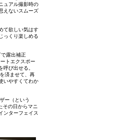
ニュアル撮影時の
思えないスムーズ
めて欲しい気はす
じっくり楽しめる
下で露出補正
オートエクスポー
を呼び出せる。
定を済ませて、再
使いやすくてわか
ザー（という
たその日からマニ
インターフェイス