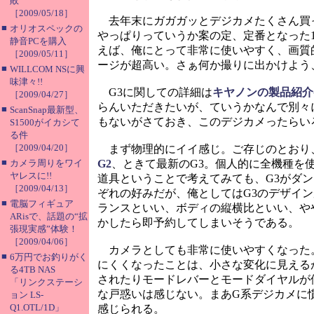
敗
［2009/05/18］
去年末にガガガッとデジカメたくさん買
■
オリオスペックの
やっぱりっていうか案の定、定番となった
静音PCを購入
えば、俺にとって非常に使いやすく、画質
［2009/05/11］
ージが超高い。さぁ何か撮りに出かけよう
■
WILLCOM NSに興
味津々!!
G3に関しての詳細は
キヤノンの製品紹介
［2009/04/27］
らんいただきたいが、ていうかなんで別々
■
ScanSnap最新型、
もないがさておき、このデジカメったらい
S1500がイカシて
る件
［2009/04/20］
まず物理的にイイ感じ。ご存じのとおり、G3
■
カメラ周りをワイ
G2
、ときて最新のG3。個人的に全機種を
ヤレスに!!
道具ということで考えてみても、G3がダン
［2009/04/13］
ぞれの好みだが、俺としてはG3のデザイ
■
電脳フィギュア
ランスといい、ボディの縦横比といい、や
ARisで、話題の“拡
かしたら即予約してしまいそうである。
張現実感”体験！
［2009/04/06］
カメラとしても非常に使いやすくなった。
■
6万円でお釣りがく
にくくなったことは、小さな変化に見える
る4TB NAS
されたりモードレバーとモードダイヤルが
「リンクステーシ
な戸惑いは感じない。まあG系デジカメに
ョン LS-
Q1.OTL/1D」
感じられる。