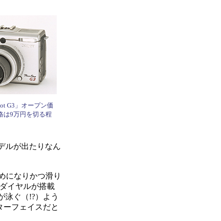
hot G3」オープン価
格は9万円を切る程
デルが出たりなん
めになりかつ滑り
子ダイヤルが搭載
泳ぐ（!?）よう
ターフェイスだと