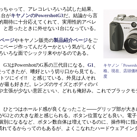
っちゃって、アレコレいろいろ試した結果、
1台が
キヤノンのPowershotG3
だ。結論から言
的期待に十分応えてくれて、実用性的アベレ
、と思ったときに外せない1台になっている。
ページ
やキヤノン販売の
製品紹介ページ
をご
にページ作ってんだろーかという気がしなく
ろいろな面でシックリ来やがるのである。
はPowershotのG系の三代目になる。
G1
、
キヤノン「Powers
格。現在、店頭価
使ってきたが、嗜好という切り口から見ても、
度
トツにイイ!! と感じている。外見は人それ
ンが最も好きだ。レンズのサイズとボディのバ
や主張が少ない意匠といい、どれも俺好み。これでブラックモ
ひとつはホールド感が良くなったこと───グリップ部が大き
がG2との大きな差と感じられる。ボタン位置なども良い。電
個別になるなど、ボタン数自体は増えているのに、操作時に指が
慣れてるからってのもあるが、よくこなれたハードウェアイン