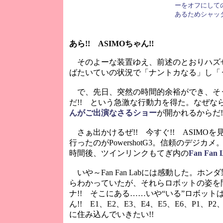
ーをオフにして
あるためシャッ
あら!! ASIMOちゃん!!
そのよーな装置ゆえ、前述のとおりハズせな
ばたいていの状況で「ナントカなる」し「
で、先日、突然の時間的余裕ができ、そ
だ!! という急激な行動力を得た。なぜなら
んがご出演なさるショー
が開かれるからだ
さぁ出かけるぜ!! 今すぐ!! ASIMO
行ったのがPowershotG3。信頼のデジ
時間後、ツインリンクもてぎ内の
Fan Fan 
いや～Fan Fan Labには感動した。
らわかっていたが、それらロボットの姿を
ナ!! そこにある……いや“いる”ロボッ
ん!! E1、E2、E3、E4、E5、E6、P1
に住み込んでいきたい!!