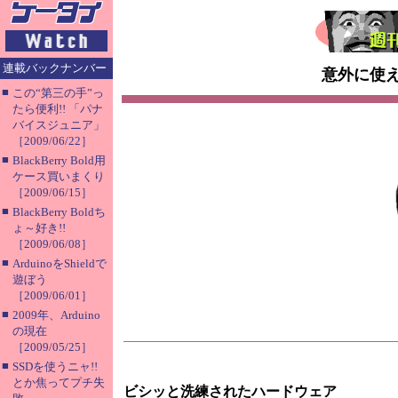
連載バックナンバー
意外に使える
■
この“第三の手”っ
たら便利!! 「パナ
バイスジュニア」
［2009/06/22］
■
BlackBerry Bold用
ケース買いまくり
［2009/06/15］
■
BlackBerry Boldち
ょ～好き!!
［2009/06/08］
■
ArduinoをShieldで
遊ぼう
［2009/06/01］
■
2009年、Arduino
の現在
［2009/05/25］
■
SSDを使うニャ!!
とか焦ってプチ失
ビシッと洗練されたハードウェア