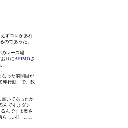
あえずコレがあれ
いるのであった。
ダのレース場
どおりに
ASIMOさ
な。
 となった瞬間目が
って即行動。で、数
トに書いてあったか
るんですよダン
くるんですよ奥さ
晴らしい!! ここ