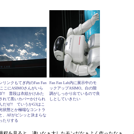
リンクもてぎ内のFan Fan
Fan Fan Lab内に展示中のモ
! ここにASIMOさんがいら
ックアップASIMO。白の階
ダ!! 普段は衣紋かけみた
調がしっかり出ているので良
されて黒いカバーかけられ
しとしていきたい
んだゼ!! ていうかG3はこ
光状態とか極端なコントラ
と、AFがビシッと決まらな
ったりする
過程を見ると、凄いなぁ大したモンだなぁよく作ったなぁ……