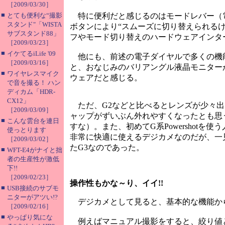
［2009/03/30］
■
とても便利な“撮影
特に便利だと感じるのはモードレバー（
スタンド"「WISTA
ボタンにより“スムーズに切り替えられる
サブスタンド88」
フやモード切り替えのハードウェアインタ
［2009/03/23］
■
イケてるiLife '09
他にも、前述の電子ダイヤルで多くの機
［2009/03/16］
と、おなじみのバリアングル液晶モニター
■
ワイヤレスマイク
ウェアだと感じる。
で音を撮る！ ハン
ディカム「HDR-
CX12」
ただ、G2などと比べるとレンズが少々出
［2009/03/09］
ャップがずいぶん外れやすくなったとも思
■
こんな雲台を連日
すな）。また、初めてG系Powershot
使っとります
非常に快適に使えるデジカメなのだが、一
［2009/03/02］
たG3なのであった。
■
WFT-E4がナイと拙
者の生産性が激低
下!!
［2009/02/23］
操作性もかな～り、イイ!!
■
USB接続のサブモ
ニターがアツい!?
デジカメとして見ると、基本的な機能か
［2009/02/16］
■
やっぱり気にな
例えばマニュアル撮影をすると、絞り値