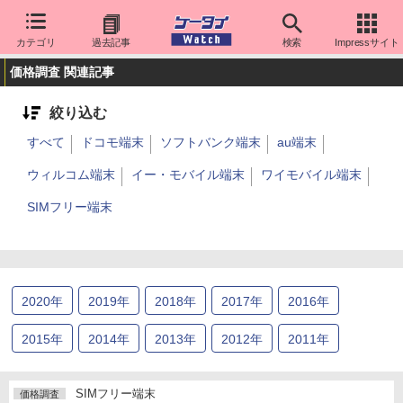
カテゴリ
過去記事
検索
Impressサイト
価格調査 関連記事
絞り込む
すべて
ドコモ端末
ソフトバンク端末
au端末
ウィルコム端末
イー・モバイル端末
ワイモバイル端末
SIMフリー端末
2020
年
2019
年
2018
年
2017
年
2016
年
2015
年
2014
年
2013
年
2012
年
2011
年
2010
年
2009
年
SIMフリー端末
価格調査