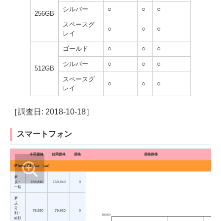
シルバー
○
○
○
256GB
スペースグ
○
○
○
レイ
ゴールド
○
○
○
シルバー
○
○
○
512GB
スペースグ
○
○
○
レイ
［調査日: 2018-10-18］
スマートフォン
今回価格
前回価格
価格
価格推移
iPhone XS Max （au）
新
規・
159,840
159,840
0
一括
新
規・
分
79,920
79,920
0
割・
160000
総額