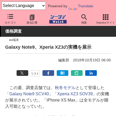
Powered by
Translate
ケータイ Watch
業界動向
調査
カテゴリ
過去記事
検索
Impressサイト
価格調査
au端末
Galaxy Note9、Xperia XZ3の実機を展示
編集部
2018年10月19日 06:00
リスト
この週、調査店舗では、
秋冬モデル
として登場した
「Galaxy Note9 SCV40」
「Xperia XZ3 SOV39」
の実機
が展示されていた。「iPhone XS Max」は全モデルが購
入可能となっていた。