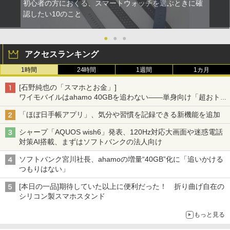
初心者の方におくる、スマートウォッチを選ぶときに確
認したい10のこと
●
●
●
アクセスランキング
1時間
24時間
1週間
1カ月
[石野純也の「スマホとお金」]
ワイモバイルはahamo 40GBを追わない――単身向け「超おトク
割」の安さと1年限定の注意点
「ほぼ日手帳アプリ」、気分や習慣を記録できる新機能を追加
シャープ「AQUOS wish6」発表、120Hz対応大画面や迷惑電話
対策AI搭載、まずはソフトバンクの法人向け
ソフトバンク宮川社長、ahamoの増量“40GB”化に「追いかける
つもりはない」
[本日の一品]期待していた以上に便利だった！ 折り曲げ自在の
シリコン製スマホスタンド
もっと見る