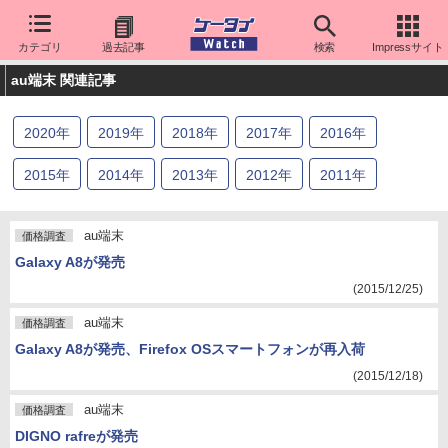
カテゴリ
過去記事
検索
Impressサイト
au端末 関連記事
2020
年
2019
年
2018
年
2017
年
2016
年
2015
年
2014
年
2013
年
2012
年
2011
年
2010
年
2009
年
au端末
価格調査
Galaxy A8が発売
(2015/12/25)
au端末
価格調査
Galaxy A8が発売、Firefox OSスマートフォンが再入荷
(2015/12/18)
au端末
価格調査
DIGNO rafreが発売