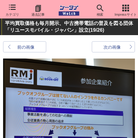
カテゴリ
過去記事
検索
Impressサイト
平均買取価格も毎月開示、中古携帯電話の普及を図る団体
「リユースモバイル・ジャパン」設立
(19/26)
前の画像
次の画像