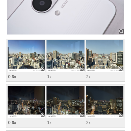
0.6x
1x
2x
0.6x
1x
2x