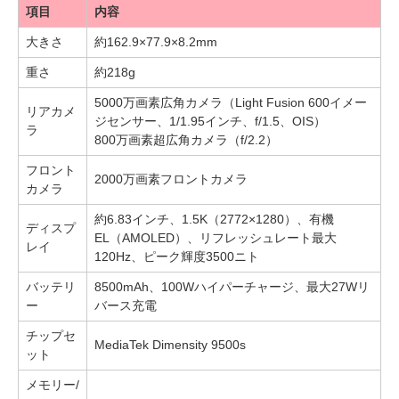
項目
内容
大きさ
約162.9×77.9×8.2mm
重さ
約218g
5000万画素広角カメラ（Light Fusion 600イメー
リアカメ
ジセンサー、1/1.95インチ、f/1.5、OIS）
ラ
800万画素超広角カメラ（f/2.2）
フロント
2000万画素フロントカメラ
カメラ
約6.83インチ、1.5K（2772×1280）、有機
ディスプ
EL（AMOLED）、リフレッシュレート最大
レイ
120Hz、ピーク輝度3500ニト
バッテリ
8500mAh、100Wハイパーチャージ、最大27Wリ
ー
バース充電
チップセ
MediaTek Dimensity 9500s
ット
メモリー/