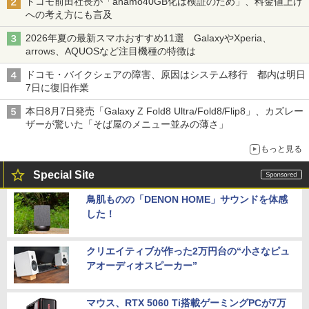
ドコモ前田社長が「ahamo40GB化は検証のため」、料金値上げ
への考え方にも言及
2026年夏の最新スマホおすすめ11選 GalaxyやXperia、
arrows、AQUOSなど注目機種の特徴は
ドコモ・バイクシェアの障害、原因はシステム移行 都内は明日
7日に復旧作業
本日8月7日発売「Galaxy Z Fold8 Ultra/Fold8/Flip8」、カズレー
ザーが驚いた「そば屋のメニュー並みの薄さ」
もっと見る
Special Site
鳥肌ものの「DENON HOME」サウンドを体感
した！
クリエイティブが作った2万円台の“小さなピュ
アオーディオスピーカー”
マウス、RTX 5060 Ti搭載ゲーミングPCが7万