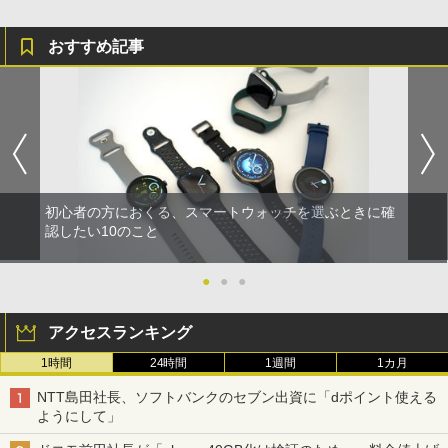
おすすめ記事
初心者の方におくる、スマートウォッチを選ぶときに確
認したい10のこと
●
●
●
アクセスランキング
1時間
24時間
1週間
1カ月
NTT島田社長、ソフトバンクのセブン出資に「dポイント使える
ようにして」