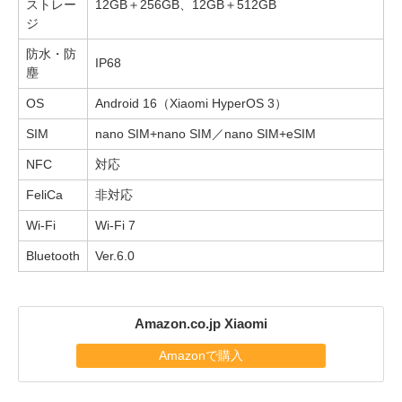
ストレー
12GB＋256GB、12GB＋512GB
ジ
防水・防
IP68
塵
OS
Android 16（Xiaomi HyperOS 3）
SIM
nano SIM+nano SIM／nano SIM+eSIM
NFC
対応
FeliCa
非対応
Wi-Fi
Wi-Fi 7
Bluetooth
Ver.6.0
Amazon.co.jp Xiaomi
Amazonで購入