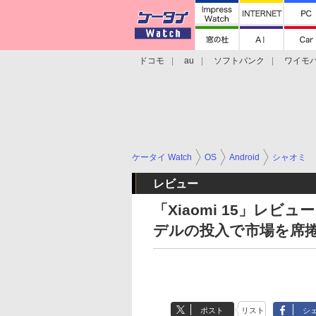
ドコモ
au
ソフトバンク
ワイモ
格安スマホ/SIMフリースマホ
周辺機器/
ケータイ Watch
OS
Android
シャオミ
レビュー
「Xiaomi 15」レ
デルの投入で市場を席
ポスト
リスト
シ