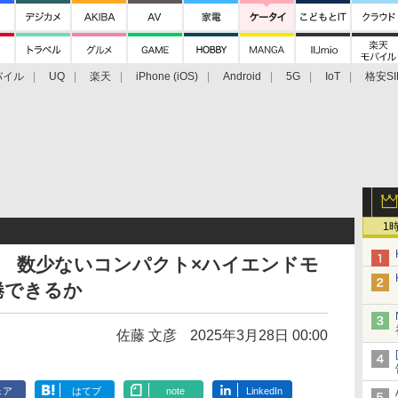
バイル
UQ
楽天
iPhone (iOS)
Android
5G
IoT
格安SI
アクセサリー
業界動向
法人向け
最新技術/その他
1
ビュー 数少ないコンパクト×ハイエンドモ
捲できるか
佐藤 文彦
2025年3月28日 00:00
ェア
はてブ
note
LinkedIn