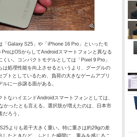
axy S25」や「iPhone 16 Pro」といったモ
6 ProはOSからしてAndroidスマートフォンと異なる
い。コンパクトモデルとしては「Pixel 9 Pro」
らは処理性能を向上させるというより、グーグルの
ンセプトとしているため、負荷の大きなゲームアプリ
デルに一歩譲る面がある。
なハイエンドAndroidスマートフォンとしては、
択肢がなかったとも言える。選択肢が増えたのは、日本市
素だろう。
 S25よりも若干大きく重い。特に重さは約29gの差
出したときなど、ふとした瞬間に、重みを感じるこ