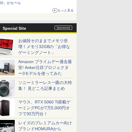
60」がセール
もっと見る
Special Site
お値段そのままでメモリ倍
増！メモリ32GBの「お得な
ゲーミングノート」
Amazon プライムデー過去最
安! Anker注目プロジェクタ
ー3モデルを使ってみた
ソニーミラーレス一眼の大特
集！ 見どころ記事まとめ
マウス、RTX 5060 Ti搭載ゲ
ーミングPCが7万5,000円オ
フで30万円台！
レイズのプレミアムカー向け
ブランドHOMURAから