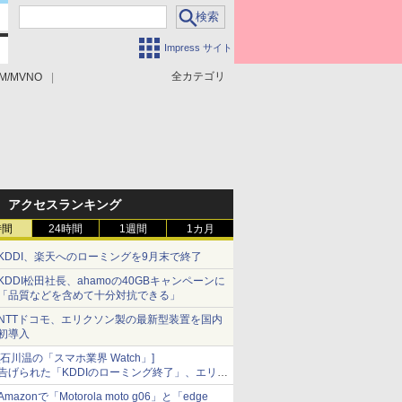
Impress サイト
全カテゴリ
M/MVNO
アクセスランキング
時間
24時間
1週間
1カ月
KDDI、楽天へのローミングを9月末で終了
KDDI松田社長、ahamoの40GBキャンペーンに
「品質などを含めて十分対抗できる」
NTTドコモ、エリクソン製の最新型装置を国内
初導入
[石川温の「スマホ業界 Watch」]
告げられた「KDDIのローミング終了」、エリア
マップの落とし穴と楽天モバイルの課題
Amazonで「Motorola moto g06」と「edge