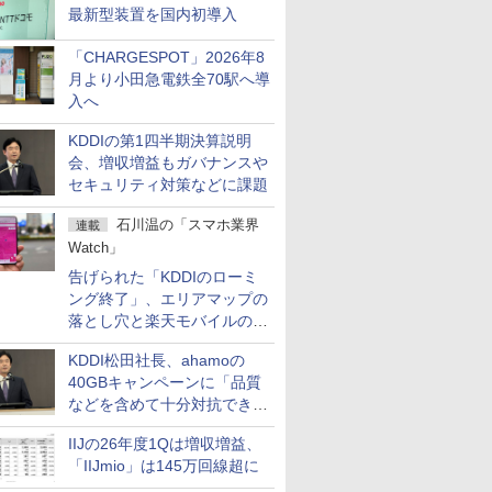
最新型装置を国内初導入
「CHARGESPOT」2026年8
月より小田急電鉄全70駅へ導
入へ
KDDIの第1四半期決算説明
会、増収増益もガバナンスや
セキュリティ対策などに課題
石川温の「スマホ業界
連載
Watch」
告げられた「KDDIのローミ
ング終了」、エリアマップの
落とし穴と楽天モバイルの課
題
KDDI松田社長、ahamoの
40GBキャンペーンに「品質
などを含めて十分対抗でき
る」
IIJの26年度1Qは増収増益、
「IIJmio」は145万回線超に