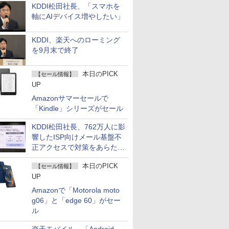
KDDI松田社長、「スマホを
軸にAIデバイス増やしたい」
KDDI、楽天へのローミング
を9月末で終了
本日のPICK
【セール情報】
UP
Amazonサマーセールで
「Kindle」シリーズがセール
KDDI松田社長、762万人に影
響したISP向けメール基盤不
正アクセスで対策をあらため
て説明
本日のPICK
【セール情報】
UP
Amazonで「Motorola moto
g06」と「edge 60」がセー
ル