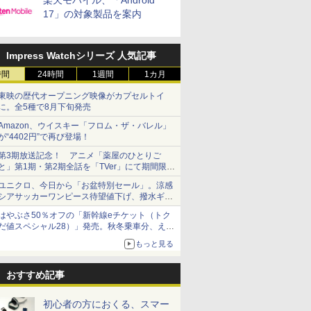
楽天モバイル、「Android
17」の対象製品を案内
Impress Watchシリーズ 人気記事
時間
24時間
1週間
1カ月
東映の歴代オープニング映像がカプセルトイ
に。全5種で8月下旬発売
Amazon、ウイスキー「フロム・ザ・バレル」
が“4402円”で再び登場！
第3期放送記念！ アニメ「薬屋のひとりご
と」第1期・第2期全話を「TVer」にて期間限定
で順次無料配信開始
ユニクロ、今日から「お盆特別セール」。涼感
シアサッカーワンピース待望値下げ、撥水ギア
ショーツは1990円に
はやぶさ50％オフの「新幹線eチケット（トク
だ値スペシャル28）」発売。秋冬乗車分、えき
ねっと限定
もっと見る
おすすめ記事
初心者の方におくる、スマー