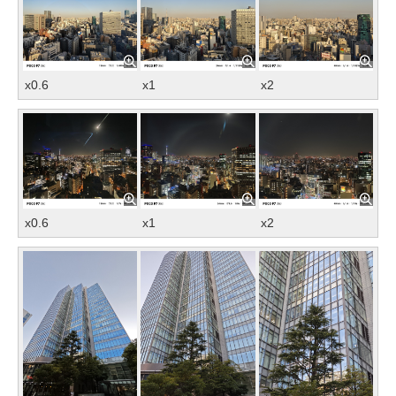
x0.6
x1
x2
x0.6
x1
x2