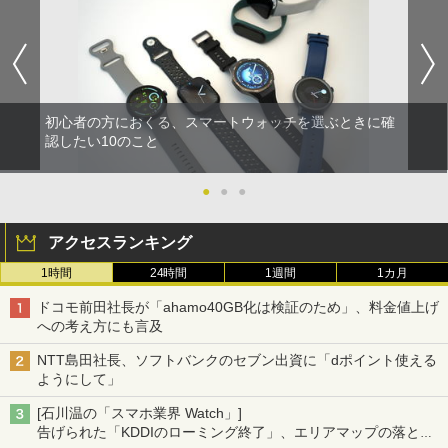
初心者の方におくる、スマートウォッチを選ぶときに確
認したい10のこと
●
●
●
アクセスランキング
1時間
24時間
1週間
1カ月
ドコモ前田社長が「ahamo40GB化は検証のため」、料金値上げ
への考え方にも言及
NTT島田社長、ソフトバンクのセブン出資に「dポイント使える
ようにして」
[石川温の「スマホ業界 Watch」]
告げられた「KDDIのローミング終了」、エリアマップの落とし