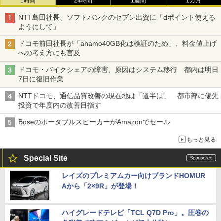
1時間
24時間
1週間
1カ月
NTT島田社長、ソフトバンクのセブン出資に「dポイント使える
ようにして」
ドコモ前田社長が「ahamo40GB化は検証のため」、料金値上げ
への考え方にも言及
ドコモ・バイクシェアの障害、原因はシステム移行 都内は明日
7日に復旧作業
NTTドコモ、通信品質改善の現在地は「道半ば」 都市部に優先
投資で年度内の改善目指す
BoseのポータブルスピーカーがAmazonでセール
もっと見る
Special Site
レイズのプレミアムカー向けブランドHOMUR
Aから「2×9R」が登場！
ハイグレードテレビ「TCL Q7D Pro」。圧巻の