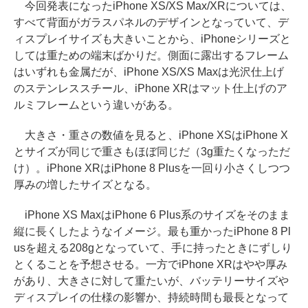
今回発表になったiPhone XS/XS Max/XRについては、
すべて背面がガラスパネルのデザインとなっていて、デ
ィスプレイサイズも大きいことから、iPhoneシリーズと
しては重ための端末ばかりだ。側面に露出するフレーム
はいずれも金属だが、iPhone XS/XS Maxは光沢仕上げ
のステンレススチール、iPhone XRはマット仕上げのア
ルミフレームという違いがある。
大きさ・重さの数値を見ると、iPhone XSはiPhone X
とサイズが同じで重さもほぼ同じだ（3g重たくなっただ
け）。iPhone XRはiPhone 8 Plusを一回り小さくしつつ
厚みの増したサイズとなる。
iPhone XS MaxはiPhone 6 Plus系のサイズをそのまま
縦に長くしたようなイメージ。最も重かったiPhone 8 Pl
usを超える208gとなっていて、手に持ったときにずしり
とくることを予想させる。一方でiPhone XRはやや厚み
があり、大きさに対して重たいが、バッテリーサイズや
ディスプレイの仕様の影響か、持続時間も最長となって