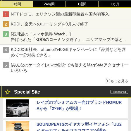
1時間
24時間
1週間
1カ月
NTTドコモ、エリクソン製の最新型装置を国内初導入
KDDI、楽天へのローミングを9月末で終了
[石川温の「スマホ業界 Watch」]
告げられた「KDDIのローミング終了」、エリアマップの落とし
穴と楽天モバイルの課題
KDDI松田社長、ahamoの40GBキャンペーンに「品質などを含
めて十分対抗できる」
[みんなのケータイ]スマホ以外でも使えるMagSafeアクセサリー
いろいろ
もっと見る
Special Site
レイズのプレミアムカー向けブランドHOMUR
Aから「2×9R」が登場！
SOUNDPEATSのイヤカフ型イヤフォン「UU2
イヤーカフ」をイヤカフマニアが語る