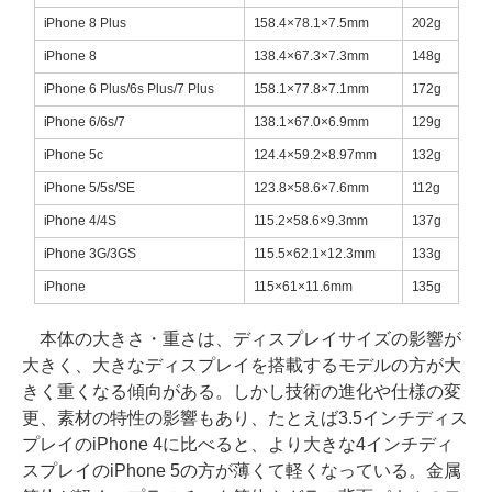
iPhone 8 Plus
158.4×78.1×7.5mm
202g
iPhone 8
138.4×67.3×7.3mm
148g
iPhone 6 Plus/6s Plus/7 Plus
158.1×77.8×7.1mm
172g
iPhone 6/6s/7
138.1×67.0×6.9mm
129g
iPhone 5c
124.4×59.2×8.97mm
132g
iPhone 5/5s/SE
123.8×58.6×7.6mm
112g
iPhone 4/4S
115.2×58.6×9.3mm
137g
iPhone 3G/3GS
115.5×62.1×12.3mm
133g
iPhone
115×61×11.6mm
135g
本体の大きさ・重さは、ディスプレイサイズの影響が
大きく、大きなディスプレイを搭載するモデルの方が大
きく重くなる傾向がある。しかし技術の進化や仕様の変
更、素材の特性の影響もあり、たとえば3.5インチディス
プレイのiPhone 4に比べると、より大きな4インチディ
スプレイのiPhone 5の方が薄くて軽くなっている。金属