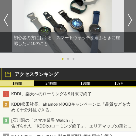
初心者の方におくる、スマートウォッチを選ぶときに確
認したい10のこと
●
●
●
アクセスランキング
1時間
24時間
1週間
1カ月
KDDI、楽天へのローミングを9月末で終了
KDDI松田社長、ahamoの40GBキャンペーンに「品質などを含
めて十分対抗できる」
[石川温の「スマホ業界 Watch」]
告げられた「KDDIのローミング終了」、エリアマップの落とし
穴と楽天モバイルの課題