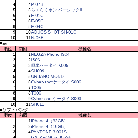
4
4
P-07B
5
5
らくらくホン ベーシックII
6
7
F-01C
7
6
F-05C
8
8
F-04C
9
10
AQUOS SHOT SH-01C
10
11
N-06B
■
au
順位
前回
機種名
1
1
REGZA Phone IS04
2
2
IS03
3
3
簡単ケータイ K005
4
4
SH009
5
5
URBANO MOND
6
6
Cyber-shotケータイ S006
7
7
T005
8
8
T006
9
9
Cyber-shotケータイ S003
10
11
SH011
■
ソフトバンク
順位
前回
機種名
1
1
iPhone 4（32GB）
2
2
iPhone 4（16GB）
3
4
PANTONE 3 001SH
4
-
GALAPAGOS 005SH