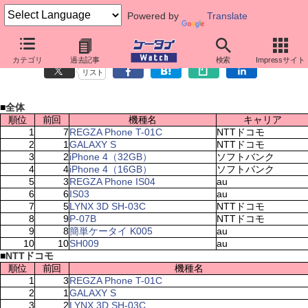
Powered by
Translate
ケータイ売れ筋ランキング（2月21日～2月27日）
カテゴリ
過去記事
検索
Impressサイト
リスト
■
全体
順位
前回
機種名
キャリア
1
7
REGZA Phone T-01C
NTTドコモ
2
1
GALAXY S
NTTドコモ
3
2
iPhone 4（32GB）
ソフトバンク
4
4
iPhone 4（16GB）
ソフトバンク
5
3
REGZA Phone IS04
au
6
6
IS03
au
7
5
LYNX 3D SH-03C
NTTドコモ
8
9
P-07B
NTTドコモ
9
8
簡単ケータイ K005
au
10
10
SH009
au
■
NTTドコモ
順位
前回
機種名
1
3
REGZA Phone T-01C
2
1
GALAXY S
3
2
LYNX 3D SH-03C