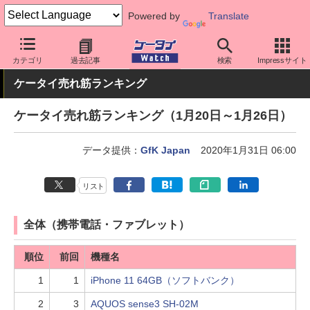
Powered by
Translate
ケータイ Watch
業界動向
調査
カテゴリ
過去記事
検索
Impressサイト
ケータイ売れ筋ランキング
ケータイ売れ筋ランキング（1月20日～1月26日）
データ提供：
GfK Japan
2020年1月31日 06:00
リスト
全体（携帯電話・ファブレット）
順位
前回
機種名
1
1
iPhone 11 64GB（ソフトバンク）
2
3
AQUOS sense3 SH-02M