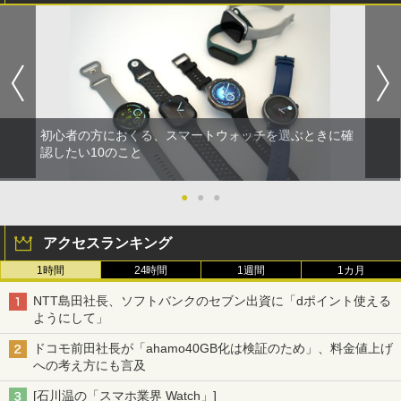
初心者の方におくる、スマートウォッチを選ぶときに確
認したい10のこと
●
●
●
アクセスランキング
1時間
24時間
1週間
1カ月
NTT島田社長、ソフトバンクのセブン出資に「dポイント使える
ようにして」
ドコモ前田社長が「ahamo40GB化は検証のため」、料金値上げ
への考え方にも言及
[石川温の「スマホ業界 Watch」]