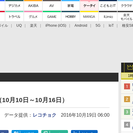
バイル
UQ
楽天
iPhone (iOS)
Android
5G
IoT
格安SI
アクセサリー
業界動向
法人向け
最新技術/その他
1
0月10日～10月16日）
データ提供：
レコチョク
2016年10月19日 06:00