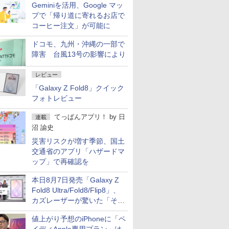
Geminiを活用、Google マッ
プで「帰り道に寄れるお店で
コーヒー注文」が可能に
ドコモ、九州・沖縄の一部で
障害 台風13号の影響により
レビュー
「Galaxy Z Fold8」クイック
フォトレビュー
てっぱんアプリ！
by
日
連載
沼 諭史
災害リスクが増す季節、国土
交通省のアプリ「ハザードマ
ップ」で再確認を
本日8月7日発売「Galaxy Z
Fold8 Ultra/Fold8/Flip8」、
カズレーザーが驚いた「そば
屋のメニュー並みの薄さ」
値上がり予想のiPhoneに「ペ