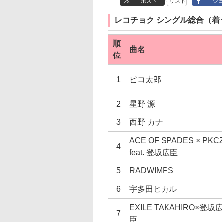
ポスト
リスト
シ
レコチョク シングル総合（着
順
曲名
位
1
ピコ太郎
2
星野 源
3
西野 カナ
ACE OF SPADES × PKC
4
feat. 登坂広臣
5
RADWIMPS
6
宇多田ヒカル
EXILE TAKAHIRO×登坂
7
臣