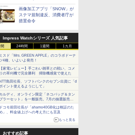
画像加工アプリ「SNOW」が
ステマ規制違反、消費者庁が
措置命令
Impress Watchシリーズ 人気記事
時間
24時間
1週間
1カ月
ミスド「Mrs. GREEN APPLE」のコラボドーナ
ツ4種、いよいよ発売！
【家電レビュー】手ごわい雑草との戦い、コメ
リの草刈機で完全勝利 掃除機感覚で使えた
NTT島田社長、ソフトバンクのセブン出資に「d
ポイント使えるようにして」
カルディ、オンライン限定「ネコバッグ＆タン
ブラーセット」を一般販売。7月の抽選販売の
当選無効分
ドコモ前田社長が「ahamo40GB化は検証のた
め」、料金値上げへの考え方にも言及
もっと見る
おすすめ記事