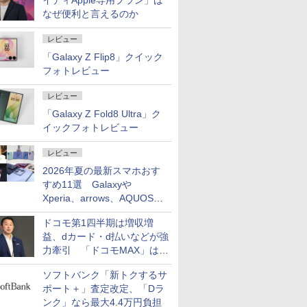
イディApple専用プラン」は
なぜ便利と言えるのか
レビュー
「Galaxy Z Flip8」クイック
フォトレビュー
レビュー
「Galaxy Z Fold8 Ultra」ク
イックフォトレビュー
レビュー
2026年夏の最新スマホおす
すめ11選 Galaxyや
Xperia、arrows、AQUOSな
ど注目機種の特徴は
ドコモ第1四半期は増収増
益、dカード・d払いなどが強
力牽引 「ドコモMAX」は
400万契約突破
ソフトバンク「新トクするサ
ポート＋」査定改定、「Dラ
ンク」なら最大4.4万円負担