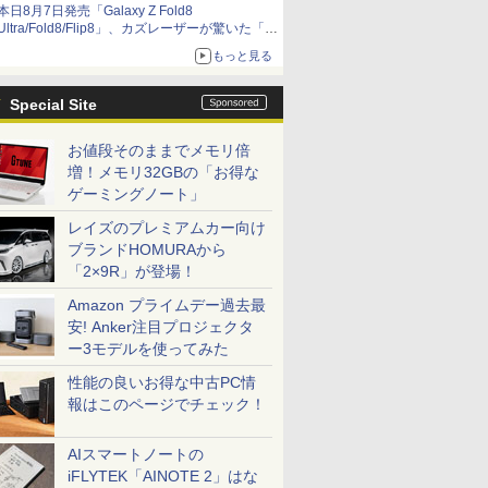
本日8月7日発売「Galaxy Z Fold8
Ultra/Fold8/Flip8」、カズレーザーが驚いた「そ
ば屋のメニュー並みの薄さ」
もっと見る
Special Site
お値段そのままでメモリ倍
増！メモリ32GBの「お得な
ゲーミングノート」
レイズのプレミアムカー向け
ブランドHOMURAから
「2×9R」が登場！
Amazon プライムデー過去最
安! Anker注目プロジェクタ
ー3モデルを使ってみた
性能の良いお得な中古PC情
報はこのページでチェック！
AIスマートノートの
iFLYTEK「AINOTE 2」はな