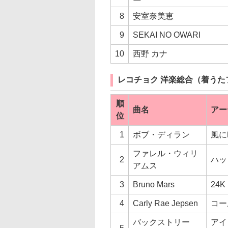
8
安室奈美恵
9
SEKAI NO OWARI
10
西野 カナ
レコチョク 洋楽総合（着うた
順
曲名
アー
位
1
ボブ・ディラン
風に
ファレル・ウィリ
2
ハッ
アムス
3
Bruno Mars
24K 
4
Carly Rae Jepsen
コー
バックストリー
アイ