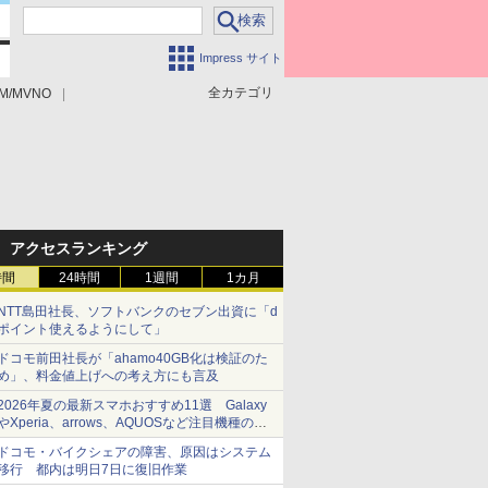
Impress サイト
全カテゴリ
M/MVNO
アクセスランキング
時間
24時間
1週間
1カ月
NTT島田社長、ソフトバンクのセブン出資に「d
ポイント使えるようにして」
ドコモ前田社長が「ahamo40GB化は検証のた
め」、料金値上げへの考え方にも言及
2026年夏の最新スマホおすすめ11選 Galaxy
やXperia、arrows、AQUOSなど注目機種の特
徴は
ドコモ・バイクシェアの障害、原因はシステム
移行 都内は明日7日に復旧作業