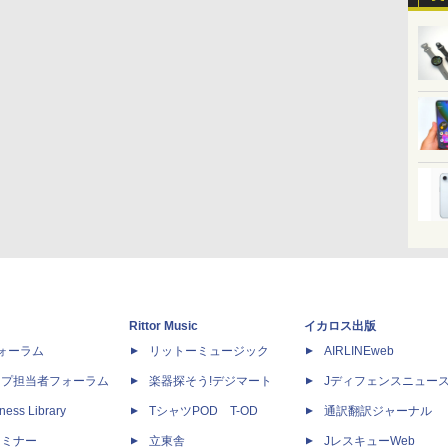
Rittor Music
イカロス出版
dフォーラム
リットーミュージック
AIRLINEweb
ップ担当者フォーラム
楽器探そう!デジマート
Jディフェンスニュー
ness Library
TシャツPOD T-OD
通訳翻訳ジャーナル
セミナー
立東舎
JレスキューWeb