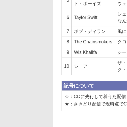
5
ト・ボーイズ
ウェ
シェ
6
Taylor Swift
なん
7
ボブ・ディラン
風に
8
The Chainsmokers
クロ
9
Wiz Khalifa
シー
ザ・
10
シーア
ク・
記号について
☆：CDに先行して着うた配信
★：さきどり配信で現時点でC