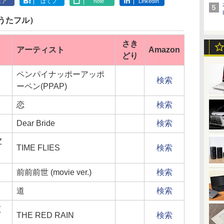
ェア
はてブ
note
LinkedIn
うたフル）
さき
アーティスト
Amazon
どり
ペンパイナッポーアッポ
検索
ーペン(PPAP)
恋
検索
Dear Bride
検索
Z
TIME FLIES
検索
前前前世 (movie ver.)
検索
道
検索
広
THE RED RAIN
検索