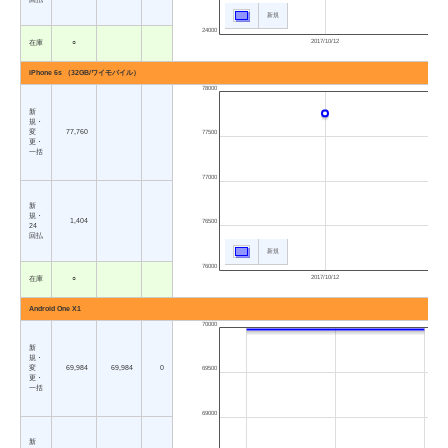
新規
24000
2017/10/12
在庫
○
iPhone 6s （32GB/ワイモバイル）
78000
新
規・
変
77,760
77500
更・
一括
77000
新
規・
1,404
76500
24
回払
新規
76000
2017/10/12
在庫
○
Android One X1
70000
新
規・
変
69,984
69,984
0
69500
更・
一括
69000
新