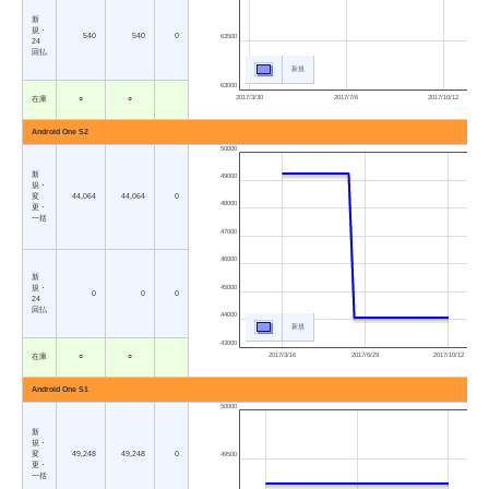
新
規・
540
540
0
63500
24
回払
新規
63000
2017/3/30
2017/7/6
2017/10/12
在庫
○
○
Android One S2
50000
新
49000
規・
変
44,064
44,064
0
48000
更・
一括
47000
46000
新
45000
規・
0
0
0
24
回払
44000
新規
43000
2017/3/16
2017/6/29
2017/10/12
在庫
○
○
Android One S1
50000
新
規・
変
49,248
49,248
0
49500
更・
一括