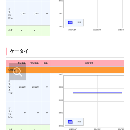
35000
新
規・
1,058
1,058
0
34500
36
回払
新規
34000
2016/3/17
2016/12/29
2017/10/12
在庫
○
○
ケータイ
今回価格
前回価格
価格
価格推移
Simply
24000
新
規・
変
23,328
23,328
0
23500
更・
一括
23000
新
規・
0
0
0
22500
24
回払
新規
22000
2017/8/17
2017/9/14
2017/10/12
在庫
○
○