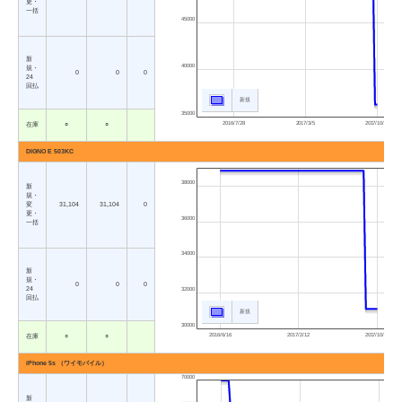
更・
一括
45000
新
40000
規・
0
0
0
24
回払
新規
35000
2016/7/28
2017/3/5
2017/10/12
在庫
○
○
DIGNO E 503KC
38000
新
規・
変
31,104
31,104
0
更・
36000
一括
34000
新
規・
0
0
0
24
32000
回払
新規
30000
2016/6/16
2017/2/12
2017/10/12
在庫
○
○
iPhone 5s （ワイモバイル）
70000
新