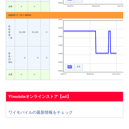
30000
2016/3/3
2016/12/22
2017/10/12
在庫
○
○
AQUOS ケータイ 504SH
33000
新
32500
規・
変
31,104
31,104
0
更・
32000
一括
31500
新
31000
規・
0
0
0
24
回払
30500
新規
30000
2015/1/7
2016/5/25
2017/10/12
在庫
○
○
Y!mobileオンラインストア【ad】
ワイモバイルの最新情報をチェック