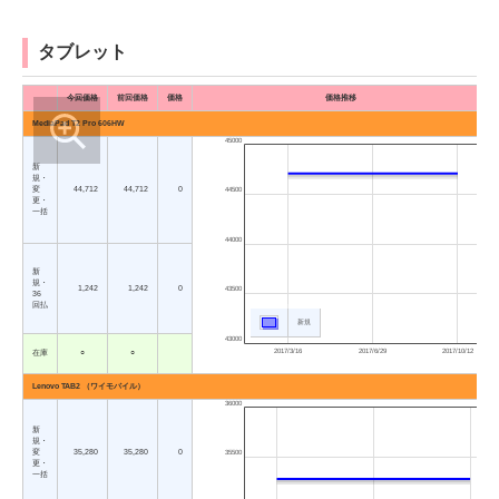
タブレット
今回価格
前回価格
価格
価格推移
MediaPad T2 Pro 606HW
45000
新
規・
変
44,712
44,712
0
44500
更・
一括
44000
新
規・
1,242
1,242
0
43500
36
回払
新規
43000
2017/3/16
2017/6/29
2017/10/12
在庫
○
○
Lenovo TAB2 （ワイモバイル）
36000
新
規・
変
35,280
35,280
0
35500
更・
一括