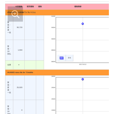
今回価格
前回価格
価格
価格推移
iPhone 6s （128GB/ワイモバイル）
91000
新
規・
変
90,720
90500
更・
一括
90000
新
規・
1,944
89500
24
回払
新規
89000
2017/10/12
在庫
○
HUAWEI nova lite for Y!mobile
26000
新
規・
変
25,920
25500
更・
一括
25000
新
規・
0
24500
24
回払