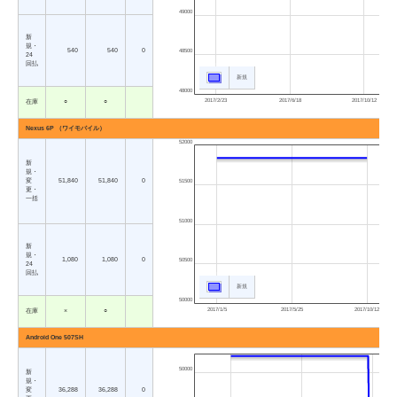
49000
新
規・
540
540
0
48500
24
回払
新規
48000
2017/2/23
2017/6/18
2017/10/12
在庫
○
○
Nexus 6P （ワイモバイル）
52000
新
規・
変
51,840
51,840
0
51500
更・
一括
51000
新
規・
1,080
1,080
0
50500
24
回払
新規
50000
2017/1/5
2017/5/25
2017/10/12
在庫
×
○
Android One 507SH
50000
新
規・
変
36,288
36,288
0