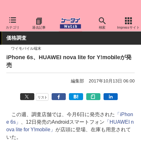
ケータイ Watch
業界動向
調査
カテゴリ
過去記事
検索
Impressサイト
価格調査
ワイモバイル端末
iPhone 6s、HUAWEI nova lite for Y!mobileが発
売
編集部
2017年10月13日 06:00
リスト
この週、調査店舗では、今月6日に発売された
「iPhon
e 6s」
、12日発売のAndroidスマートフォン
「HUAWEI n
ova lite for Y!mobile」
が店頭に登場、在庫も用意されて
いた。