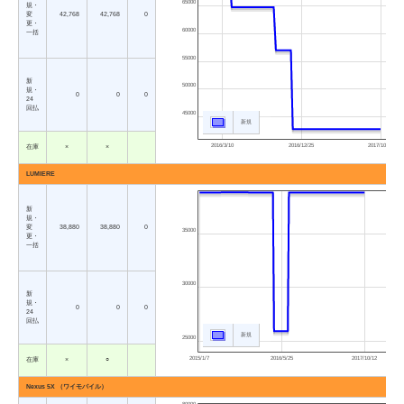
65000
規・
変
42,768
42,768
0
更・
60000
一括
55000
新
50000
規・
0
0
0
24
回払
45000
新規
2016/3/10
2016/12/25
2017/10/12
在庫
×
×
LUMIERE
新
規・
変
38,880
38,880
0
35000
更・
一括
30000
新
規・
0
0
0
24
回払
新規
25000
2015/1/7
2016/5/25
2017/10/12
在庫
×
○
Nexus 5X （ワイモバイル）
80000