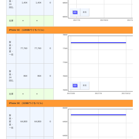
規・
1,404
1,404
0
68500
24
回払
新規
68000
2017/7/6
2017/8/24
2017/10/12
在庫
○
○
iPhone SE （128GB/ワイモバイル）
78000
新
規・
変
77,760
77,760
0
77500
更・
一括
77000
新
規・
864
864
0
76500
24
回払
新規
76000
2017/3/30
2017/7/6
2017/10/12
在庫
○
○
iPhone SE （32GB/ワイモバイル）
65000
新
規・
変
64,800
64,800
0
64500
更・
一括
64000