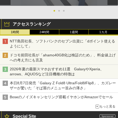
●
●
●
アクセスランキング
1時間
24時間
1週間
1カ月
NTT島田社長、ソフトバンクのセブン出資に「dポイント使える
ようにして」
ドコモ前田社長が「ahamo40GB化は検証のため」、料金値上げ
への考え方にも言及
2026年夏の最新スマホおすすめ11選 GalaxyやXperia、
arrows、AQUOSなど注目機種の特徴は
本日8月7日発売「Galaxy Z Fold8 Ultra/Fold8/Flip8」、カズレー
ザーが驚いた「そば屋のメニュー並みの薄さ」
Boseのノイズキャンセリング搭載イヤホンがAmazonでセール
もっと見る
Special Site