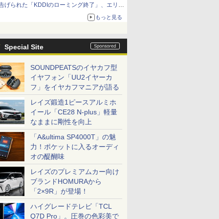
告げられた「KDDIのローミング終了」、エリア
マップの落とし穴と楽天モバイルの課題
もっと見る
Special Site
SOUNDPEATSのイヤカフ型
イヤフォン「UU2イヤーカ
フ」をイヤカフマニアが語る
レイズ鍛造1ピースアルミホ
イール「CE28 N-plus」軽量
なままに剛性を向上
「A&ultima SP4000T」の魅
力！ポケットに入るオーディ
オの醍醐味
レイズのプレミアムカー向け
ブランドHOMURAから
「2×9R」が登場！
ハイグレードテレビ「TCL
Q7D Pro」。圧巻の色彩美で