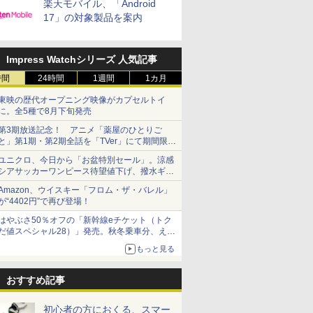
楽天モバイル、「Android
17」の対象製品を案内
Impress Watchシリーズ 人気記事
時間
24時間
1週間
1カ月
東映の歴代オープニング映像がカプセルトイ
に。全5種で8月下旬発売
第3期放送記念！ アニメ「薬屋のひとりご
と」第1期・第2期全話を「TVer」にて期間限定
で順次無料配信開始
ユニクロ、今日から「お盆特別セール」。涼感
シアサッカーワンピース待望値下げ、撥水ギア
ショーツは1990円に
Amazon、ウイスキー「フロム・ザ・バレル」
が“4402円”で再び登場！
はやぶさ50％オフの「新幹線eチケット（トク
だ値スペシャル28）」発売。秋冬乗車分、えき
ねっと限定
もっと見る
おすすめ記事
初心者の方におくる、スマー