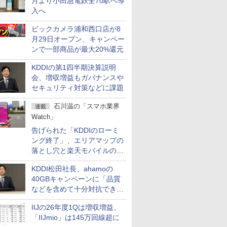
月より小田急電鉄全70駅へ導
入へ
ビックカメラ浦和西口店が8
月29日オープン、キャンペー
ンで一部商品が最大20%還元
KDDIの第1四半期決算説明
会、増収増益もガバナンスや
セキュリティ対策などに課題
石川温の「スマホ業界
連載
Watch」
告げられた「KDDIのローミ
ング終了」、エリアマップの
落とし穴と楽天モバイルの課
題
KDDI松田社長、ahamoの
40GBキャンペーンに「品質
などを含めて十分対抗でき
る」
IIJの26年度1Qは増収増益、
「IIJmio」は145万回線超に