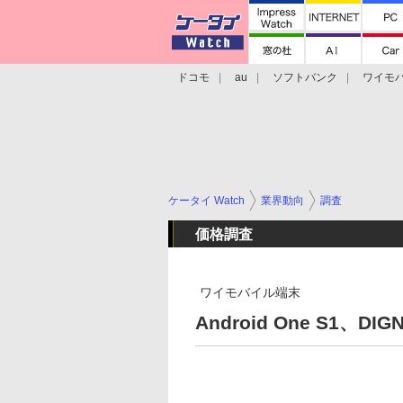
ドコモ
au
ソフトバンク
ワイモ
格安スマホ/SIMフリースマホ
周辺機器/
ケータイ Watch
業界動向
調査
価格調査
ワイモバイル端末
Android One S1、D