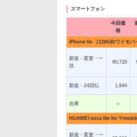
スマートフォン
今回価
格
iPhone 6s （128GB/ワイモ
新規・変更・一
90,720
括
新規・24回払
1,944
在庫
○
HUAWEI nova lite for Y!mobil
新規・変更・一