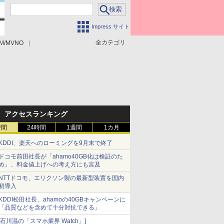
Impress サイト
全カテゴリ
M/MVNO
アクセスランキング
時間
24時間
1週間
1カ月
KDDI、楽天へのローミングを9月末で終了
ドコモ前田社長が「ahamo40GB化は検証のた
め」、料金値上げへの考え方にも言及
NTTドコモ、エリクソン製の最新型装置を国内
初導入
KDDI松田社長、ahamoの40GBキャンペーンに
「品質などを含めて十分対抗できる」
[石川温の「スマホ業界 Watch」]