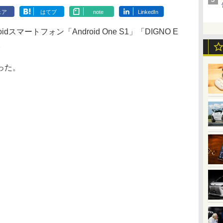
ェア
はてブ
note
LinkedIn
マートフォン「Android One S1」「DIGNO E
。
った。