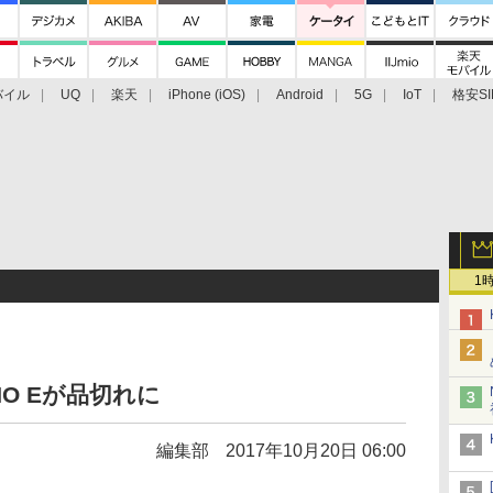
バイル
UQ
楽天
iPhone (iOS)
Android
5G
IoT
格安SI
アクセサリー
業界動向
法人向け
最新技術/その他
1
IGNO Eが品切れに
編集部
2017年10月20日 06:00