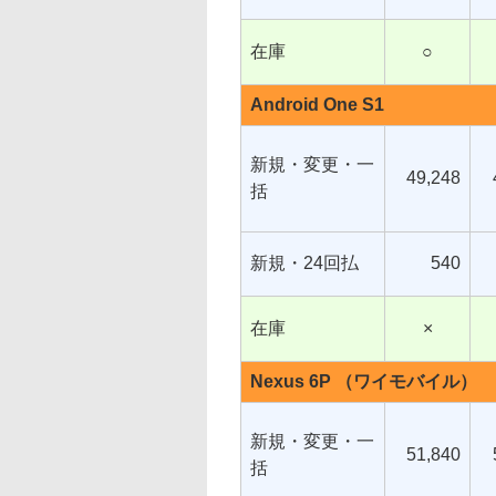
在庫
○
Android One S1
新規・変更・一
49,248
括
新規・24回払
540
在庫
×
Nexus 6P （ワイモバイル）
新規・変更・一
51,840
括