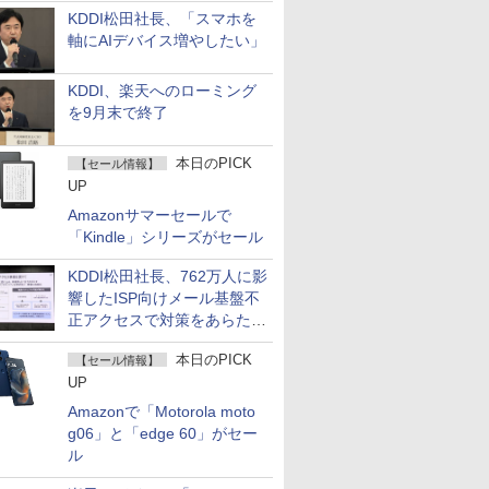
KDDI松田社長、「スマホを
軸にAIデバイス増やしたい」
KDDI、楽天へのローミング
を9月末で終了
本日のPICK
【セール情報】
UP
Amazonサマーセールで
「Kindle」シリーズがセール
KDDI松田社長、762万人に影
響したISP向けメール基盤不
正アクセスで対策をあらため
て説明
本日のPICK
【セール情報】
UP
Amazonで「Motorola moto
g06」と「edge 60」がセー
ル