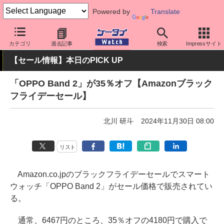
Powered by
Translate
ケータイ Watch
周辺機器/アクセサリー
ウェアラブル
スマート
カテゴリ
過去記事
検索
Impressサイト
【セール情報】本日のPICK UP
「OPPO Band 2」が35％オフ【Amazonブラック
フライデーセール】
北川 研斗
2024年11月30日 08:00
リスト
Amazon.co.jpのブラックフライデーセールでスマート
ウォッチ「OPPO Band 2」がセール価格で販売されてい
る。
通常、6467円のところ、35％オフの4180円で購入で