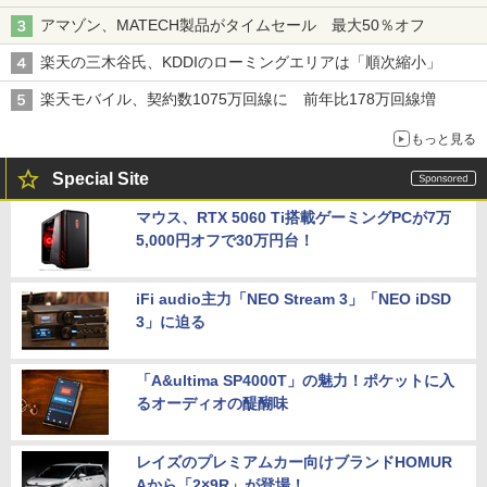
アマゾン、MATECH製品がタイムセール 最大50％オフ
楽天の三木谷氏、KDDIのローミングエリアは「順次縮小」
楽天モバイル、契約数1075万回線に 前年比178万回線増
もっと見る
Special Site
マウス、RTX 5060 Ti搭載ゲーミングPCが7万
5,000円オフで30万円台！
iFi audio主力「NEO Stream 3」「NEO iDSD
3」に迫る
「A&ultima SP4000T」の魅力！ポケットに入
るオーディオの醍醐味
レイズのプレミアムカー向けブランドHOMUR
Aから「2×9R」が登場！