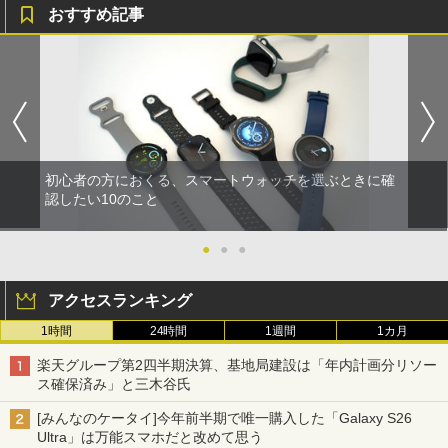
おすすめ記事
初心者の方におくる、スマートウォッチを選ぶときに確
認したい10のこと
●
●
●
アクセスランキング
1時間
24時間
1週間
1カ月
楽天グループ第2四半期決算、基地局建設は「年内計画分リソー
ス確保済み」と三木谷氏
[みんなのケータイ]今年前半期で唯一購入した「Galaxy S26
Ultra」は万能スマホだと改めて思う