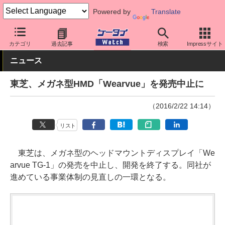
Powered by
Translate
ケータイ Watch
業界動向
その他
カテゴリ
過去記事
検索
Impressサイト
ニュース
東芝、メガネ型HMD「Wearvue」を発売中止に
（2016/2/22 14:14）
リスト
東芝は、メガネ型のヘッドマウントディスプレイ「We
arvue TG-1」の発売を中止し、開発を終了する。同社が
進めている事業体制の見直しの一環となる。