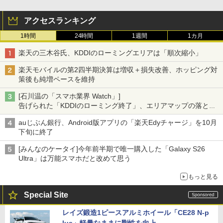
アクセスランキング
1時間
24時間
1週間
1カ月
楽天の三木谷氏、KDDIのローミングエリアは「順次縮小」
楽天モバイルの第2四半期決算は増収＋損失改善、ホッピング対
策後も純増ペースを維持
[石川温の「スマホ業界 Watch」]
告げられた「KDDIのローミング終了」、エリアマップの落とし
穴と楽天モバイルの課題
auじぶん銀行、Android版アプリの「楽天Edyチャージ」を10月
下旬に終了
[みんなのケータイ]今年前半期で唯一購入した「Galaxy S26
Ultra」は万能スマホだと改めて思う
もっと見る
Special Site
レイズ鍛造1ピースアルミホイール「CE28 N-p