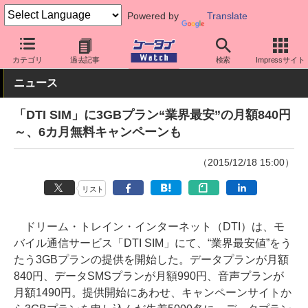
Powered by
Translate
ケータイ Watch
格安スマホ/格安SIM
格安SIM/MVNO
料金プラ
カテゴリ
過去記事
検索
Impressサイト
ニュース
「DTI SIM」に3GBプラン“業界最安”の月額840円
～、6カ月無料キャンペーンも
（2015/12/18 15:00）
リスト
ドリーム・トレイン・インターネット（DTI）は、モ
バイル通信サービス「DTI SIM」にて、“業界最安値”をう
たう3GBプランの提供を開始した。データプランが月額
840円、データSMSプランが月額990円、音声プランが
月額1490円。提供開始にあわせ、キャンペーンサイトか