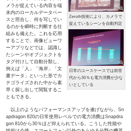
メラが捉えている内容を端
末内のローカルデータベー
Zeroth技術により、カメラで
スと照合し、何を写してい
捉えているシーンを自動判定
るのかを瞬時に判断する仕
組みも備えた。これを応用
することで、画像ビューワ
ーアプリなどでは、認識し
たシーンやオブジェクトを
タグ付けして自動分類し、
例えば「人」「海岸」「文
日常のユースケースでは前世
書データ」といった形でカ
代から30％も電力消費が少な
テゴライズされた中から素
いとしている
早く探し出して閲覧するこ
ともできる。
以上のようなパフォーマンスアップを遂げながら、Sn
apdragon 820の日常使用レベルでの電力消費はSnapdra
gon 810から30％ほど抑えられている。こうした性能や
技術は今後、スマートフォン以外のあらゆる分野の機器