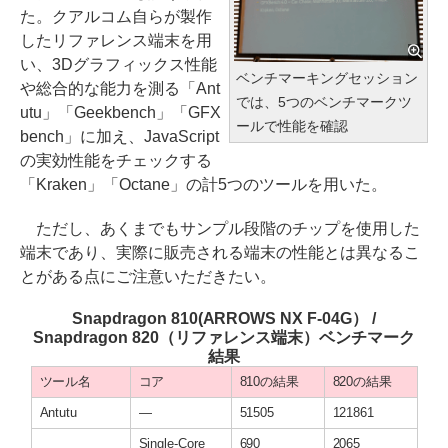
た。クアルコム自らが製作
したリファレンス端末を用
い、3Dグラフィックス性能
ベンチマーキングセッション
や総合的な能力を測る「Ant
では、5つのベンチマークツ
utu」「Geekbench」「GFX
ールで性能を確認
bench」に加え、JavaScript
の実効性能をチェックする
「Kraken」「Octane」の計5つのツールを用いた。
ただし、あくまでもサンプル段階のチップを使用した
端末であり、実際に販売される端末の性能とは異なるこ
とがある点にご注意いただきたい。
Snapdragon 810(ARROWS NX F-04G） /
Snapdragon 820（リファレンス端末）ベンチマーク
結果
ツール名
コア
810の結果
820の結果
Antutu
―
51505
121861
Single-Core
690
2065