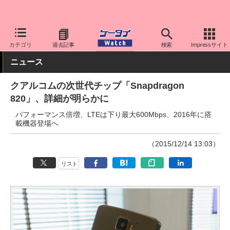
ケータイ Watch
最新技術/その他
チップセット
カテゴリ
過去記事
検索
Impressサイト
ニュース
クアルコムの次世代チップ「Snapdragon
820」、詳細が明らかに
パフォーマンス倍増、LTEは下り最大600Mbps、2016年に搭
載機器登場へ
（2015/12/14 13:03）
リスト