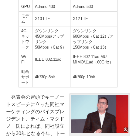
GPU
Adreno 430
Adreno 530
モデ
X10 LTE
X12 LTE
ム
4G
ダウンリンク
ダウンリンク
ネッ
450Mbps/アップ
600Mbps（Cat 12）/ア
トワ
リンク
ップリンク
ーク
50Mbps（Cat 9）
150Mbps（Cat 13）
Wi-
IEEE 802.11ac MU-
IEEE 802.11ac
Fi
MIMO/11ad（60GHz）
動画
サポ
4K/30p 8bit
4K/60p 10bit
ート
発表会の冒頭でキーノー
トスピーチに立った同社マ
ーケティングのバイスプレ
ジデント、ティム・マクド
ノー氏によれば、同社設立
から30年となる今年、トー