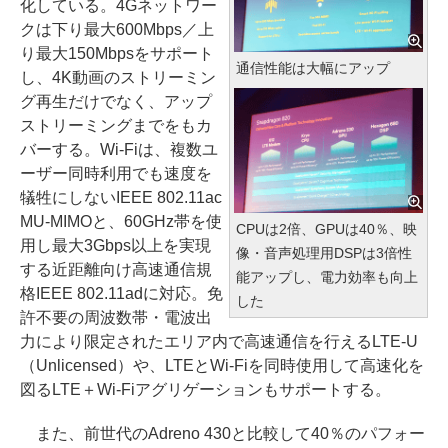
化している。4Gネットワー
クは下り最大600Mbps／上
り最大150Mbpsをサポート
通信性能は大幅にアップ
し、4K動画のストリーミン
グ再生だけでなく、アップ
ストリーミングまでをもカ
バーする。Wi-Fiは、複数ユ
ーザー同時利用でも速度を
犠牲にしないIEEE 802.11ac
MU-MIMOと、60GHz帯を使
CPUは2倍、GPUは40％、映
用し最大3Gbps以上を実現
像・音声処理用DSPは3倍性
する近距離向け高速通信規
能アップし、電力効率も向上
格IEEE 802.11adに対応。免
した
許不要の周波数帯・電波出
力により限定されたエリア内で高速通信を行えるLTE-U
（Unlicensed）や、LTEとWi-Fiを同時使用して高速化を
図るLTE＋Wi-Fiアグリゲーションもサポートする。
また、前世代のAdreno 430と比較して40％のパフォー