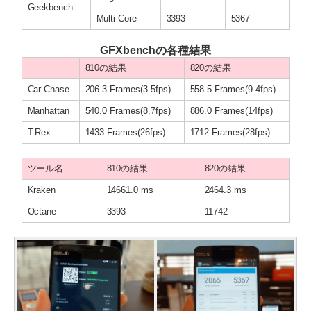
Geekbench
Multi-Core
3393
5367
GFXbenchの各種結果
810の結果
820の結果
Car Chase
206.3 Frames(3.5fps)
558.5 Frames(9.4fps)
Manhattan
540.0 Frames(8.7fps)
886.0 Frames(14fps)
T-Rex
1433 Frames(26fps)
1712 Frames(28fps)
ツール名
810の結果
820の結果
Kraken
14661.0 ms
2464.3 ms
Octane
3393
11742