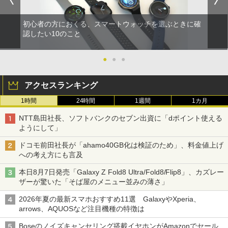
初心者の方におくる、スマートウォッチを選ぶときに確
認したい10のこと
●
●
●
アクセスランキング
1時間
24時間
1週間
1カ月
NTT島田社長、ソフトバンクのセブン出資に「dポイント使える
ようにして」
ドコモ前田社長が「ahamo40GB化は検証のため」、料金値上げ
への考え方にも言及
本日8月7日発売「Galaxy Z Fold8 Ultra/Fold8/Flip8」、カズレー
ザーが驚いた「そば屋のメニュー並みの薄さ」
2026年夏の最新スマホおすすめ11選 GalaxyやXperia、
arrows、AQUOSなど注目機種の特徴は
Boseのノイズキャンセリング搭載イヤホンがAmazonでセール