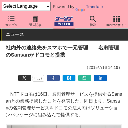
Powered by
Translate
ケータイ Watch
法人向け
サービス
カテゴリ
過去記事
検索
Impressサイト
ニュース
社内外の連絡先をスマホで一元管理――名刺管理
のSansanがドコモと提携
（2015/7/16 14:19）
リスト
NTTドコモは16日、名刺管理サービスを提供するSans
anとの業務提携したことを発表した。同日より、Sansa
nの名刺管理サービスをドコモの法人向けソリューショ
ンパッケージに組み込んで提供する。