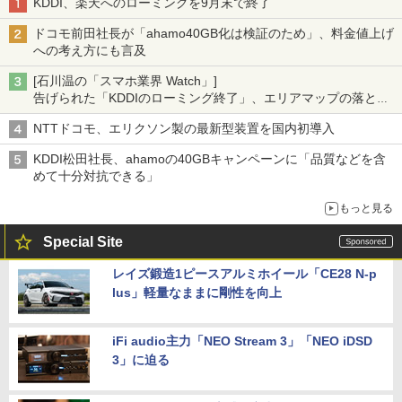
KDDI、楽天へのローミングを9月末で終了
ドコモ前田社長が「ahamo40GB化は検証のため」、料金値上げ
への考え方にも言及
[石川温の「スマホ業界 Watch」]
告げられた「KDDIのローミング終了」、エリアマップの落とし
穴と楽天モバイルの課題
NTTドコモ、エリクソン製の最新型装置を国内初導入
KDDI松田社長、ahamoの40GBキャンペーンに「品質などを含
めて十分対抗できる」
もっと見る
Special Site
レイズ鍛造1ピースアルミホイール「CE28 N-p
lus」軽量なままに剛性を向上
iFi audio主力「NEO Stream 3」「NEO iDSD
3」に迫る