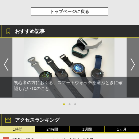
トップページに戻る
おすすめ記事
初心者の方におくる、スマートウォッチを選ぶときに確
認したい10のこと
●
●
●
アクセスランキング
1時間
24時間
1週間
1カ月