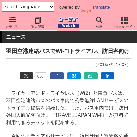
Powered by
Translate
ケータイ Watch
格安スマホ/格安SIM
格安SIM/MVNO
インバウ
カテゴリ
過去記事
検索
Impressサイト
ニュース
羽田空港連絡バスでWi-Fiトライアル、訪日客向け
（2015/7/1 17:07）
リスト
ワイヤ・アンド・ワイヤレス（Wi2）と東急バスは、
羽田空港連絡バスのバス車内で公衆無線LANサービスの
トライアル提供を開始した。また、バス車内では、訪日
外国人観光客向けに「TRAVEL JAPAN Wi-Fi」が無料で
利用できるチケットを配布する。
今回のトライアルサービスは、訪日外国人観光客の通