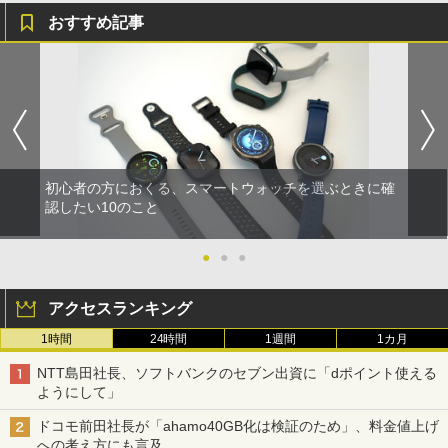
おすすめ記事
初心者の方におくる、スマートウォッチを選ぶときに確
認したい10のこと
●
●
●
アクセスランキング
1時間
24時間
1週間
1カ月
NTT島田社長、ソフトバンクのセブン出資に「dポイント使える
ようにして」
ドコモ前田社長が「ahamo40GB化は検証のため」、料金値上げ
への考え方にも言及