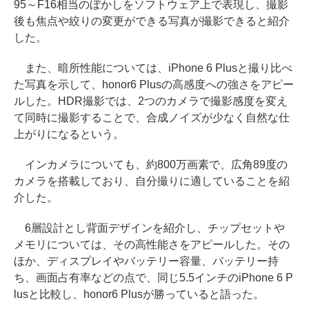
95～F16相当のぼかしをソフトウェア上で表現し、撮影
後も焦点や絞りの変更ができる写真が撮影できると紹介
した。
また、暗所性能については、iPhone 6 Plusと撮り比べ
た写真を示して、honor6 Plusの高感度への強さをアピー
ルした。HDR撮影では、2つのカメラで撮影感度を変え
て同時に撮影することで、合成ノイズが少なく自然な仕
上がりになるという。
インカメラについても、約800万画素で、広角89度の
カメラを搭載しており、自分撮りに適していることを紹
介した。
6層設計とし背面デザインを紹介し、チップセットや
メモリについては、その高性能さをアピールした。その
ほか、ディスプレイやバッテリー容量、バッテリー持
ち、画面占有率などの点で、同じ5.5インチのiPhone 6 P
lusと比較し、honor6 Plusが勝っていると語った。