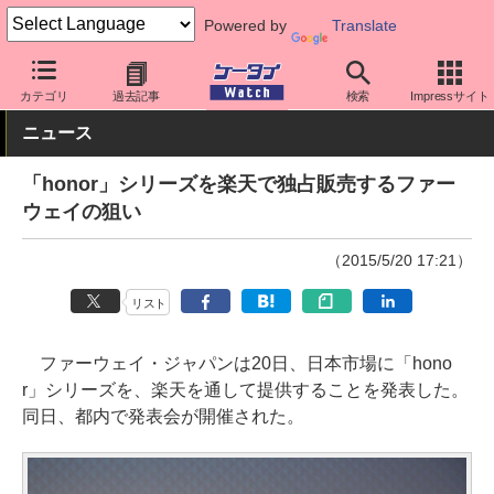
Powered by
Translate
ケータイ Watch
格安スマホ/格安SIM
格安スマホ/SIMフリースマ
カテゴリ
過去記事
検索
Impressサイト
ニュース
「honor」シリーズを楽天で独占販売するファー
ウェイの狙い
（2015/5/20 17:21）
リスト
ファーウェイ・ジャパンは20日、日本市場に「hono
r」シリーズを、楽天を通して提供することを発表した。
同日、都内で発表会が開催された。