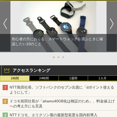
初心者の方におくる、スマートウォッチを選ぶときに確
認したい10のこと
●
●
●
アクセスランキング
1時間
24時間
1週間
1カ月
NTT島田社長、ソフトバンクのセブン出資に「dポイント使える
ようにして」
ドコモ前田社長が「ahamo40GB化は検証のため」、料金値上げ
への考え方にも言及
NTTドコモ、エリクソン製の最新型装置を国内初導入