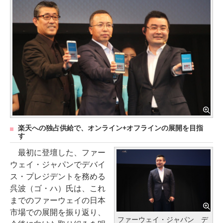
楽天への独占供給で、オンライン+オフラインの展開を目指
す
最初に登壇した、ファー
ウェイ・ジャパンでデバイ
ス・プレジデントを務める
呉波（ゴ・ハ）氏は、これ
までのファーウェイの日本
市場での展開を振り返り、
ファーウェイ・ジャパン デ