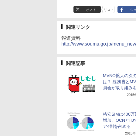
ポスト
リスト
シ
関連リンク
報道資料
http://www.soumu.go.jp/menu_ne
関連記事
MVNO拡大の次
は？ 総務省とMV
員会が取り組み
201
格安SIMは400
増加、OCNとII
ア4割を占める
2015