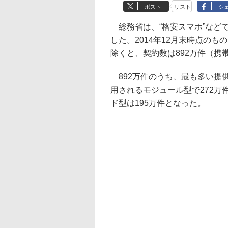
ポスト
リスト
シ
総務省は、“格安スマホ”など
した。2014年12月末時点の
除くと、契約数は892万件（携帯
892万件のうち、最も多い提
用されるモジュール型で272万
ド型は195万件となった。