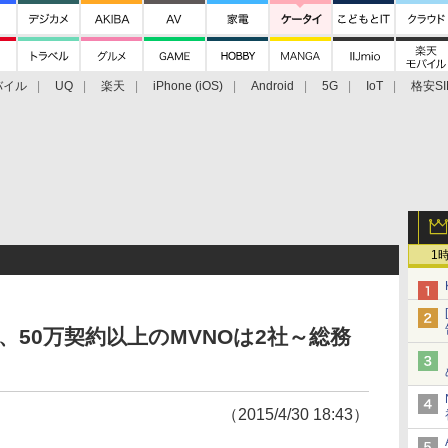
バイル
UQ
楽天
iPhone (iOS)
Android
5G
IoT
格安SI
アクセサリー
業界動向
法人向け
最新技術/その他
1
、50万契約以上のMVNOは2社～総務
（2015/4/30 18:43）