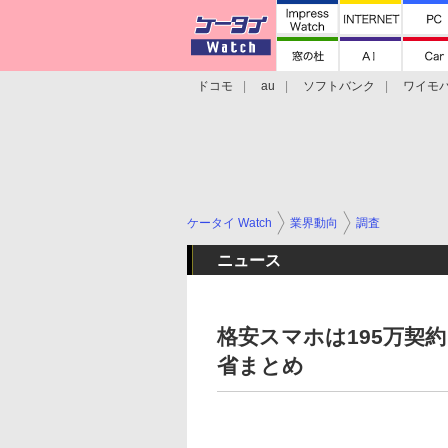
ドコモ
au
ソフトバンク
ワイモ
格安スマホ/SIMフリースマホ
周辺機器/
ケータイ Watch
業界動向
調査
ニュース
格安スマホは195万契約
省まとめ