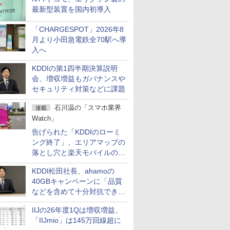
最新型装置を国内初導入
「CHARGESPOT」2026年8
月より小田急電鉄全70駅へ導
入へ
KDDIの第1四半期決算説明
会、増収増益もガバナンスや
セキュリティ対策などに課題
石川温の「スマホ業界
連載
Watch」
告げられた「KDDIのローミ
ング終了」、エリアマップの
落とし穴と楽天モバイルの課
題
KDDI松田社長、ahamoの
40GBキャンペーンに「品質
などを含めて十分対抗でき
る」
IIJの26年度1Qは増収増益、
「IIJmio」は145万回線超に