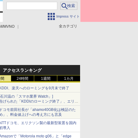
Impress サイト
全カテゴリ
M/MVNO
アクセスランキング
時間
24時間
1週間
1カ月
KDDI、楽天へのローミングを9月末で終了
[石川温の「スマホ業界 Watch」]
告げられた「KDDIのローミング終了」、エリア
マップの落とし穴と楽天モバイルの課題
ドコモ前田社長が「ahamo40GB化は検証のた
め」、料金値上げへの考え方にも言及
NTTドコモ、エリクソン製の最新型装置を国内
初導入
Amazonで「Motorola moto g06」と「edge