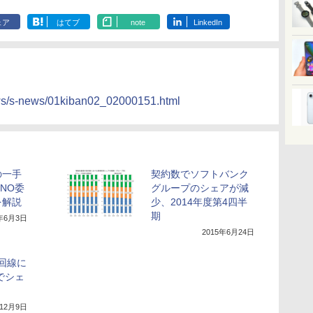
ェア
はてブ
note
LinkedIn
ws/s-news/01kiban02_02000151.html
の一手
契約数でソフトバンク
NO委
グループのシェアが減
を解説
少、2014年度第4四半
期
5年6月3日
2015年6月24日
万回線に
Jでシェ
年12月9日