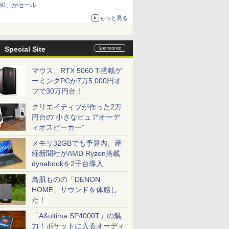
60」がセール
もっと見る
Special Site
マウス、RTX 5060 Ti搭載ゲ
ーミングPCが7万5,000円オ
フで30万円台！
クリエイティブが作った2万
円台の“小さなピュアオーデ
ィオスピーカー”
メモリ32GBでも予算内。産
経新聞社がAMD Ryzen搭載
dynabookを2千台導入
鳥肌ものの「DENON
HOME」サウンドを体感し
た！
「A&ultima SP4000T」の魅
力！ポケットに入るオーディ