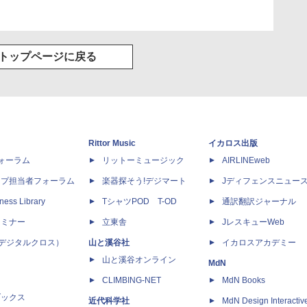
トップページに戻る
Rittor Music
イカロス出版
dフォーラム
リットーミュージック
AIRLINEweb
ップ担当者フォーラム
楽器探そう!デジマート
Jディフェンスニュー
ness Library
TシャツPOD T-OD
通訳翻訳ジャーナル
セミナー
立東舎
JレスキューWeb
 X（デジタルクロス）
山と溪谷社
イカロスアカデミー
山と溪谷オンライン
MdN
CLIMBING-NET
MdN Books
ブックス
近代科学社
MdN Design Interactiv