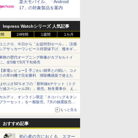
楽天モバイル、「Android
17」の対象製品を案内
Impress Watchシリーズ 人気記事
時間
24時間
1週間
1カ月
ユニクロ、今日から「お盆特別セール」。涼感
シアサッカーワンピース待望値下げ、撥水ギア
ショーツは1990円に
東映の歴代オープニング映像がカプセルトイ
に。全5種で8月下旬発売
【家電レビュー】手ごわい雑草との戦い、コメ
リの草刈機で完全勝利 掃除機感覚で使えた
はやぶさ50％オフの「新幹線eチケット（トク
だ値スペシャル28）」発売。秋冬乗車分、えき
ねっと限定
カルディ、オンライン限定「ネコバッグ＆タン
ブラーセット」を一般販売。7月の抽選販売の
当選無効分
もっと見る
おすすめ記事
初心者の方におくる、スマー