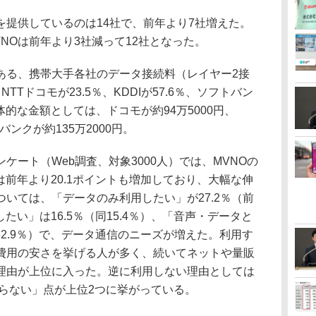
提供しているのは14社で、前年より7社増えた。
NOは前年より3社減って12社となった。
ある、携帯大手各社のデータ接続料（レイヤー2接
TTドコモが23.5％、KDDIが57.6％、ソフトバン
体的な金額としては、ドコモが約94万5000円、
トバンクが約135万2000円。
ート（Web調査、対象3000人）では、MVNOの
は前年より20.1ポイントも増加しており、大幅な伸
いては、「データのみ利用したい」が27.2％（前
したい」は16.5％（同15.4％）、「音声・データと
62.9％）で、データ通信のニーズが増えた。利用す
費用の安さを挙げる人が多く、続いてネットや量販
理由が上位に入った。逆に利用しない理由としては
知らない」点が上位2つに挙がっている。