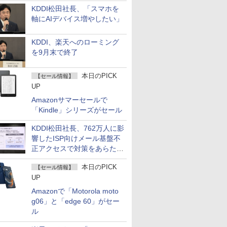
KDDI松田社長、「スマホを
軸にAIデバイス増やしたい」
KDDI、楽天へのローミング
を9月末で終了
本日のPICK
【セール情報】
UP
Amazonサマーセールで
「Kindle」シリーズがセール
KDDI松田社長、762万人に影
響したISP向けメール基盤不
正アクセスで対策をあらため
て説明
本日のPICK
【セール情報】
UP
Amazonで「Motorola moto
g06」と「edge 60」がセー
ル