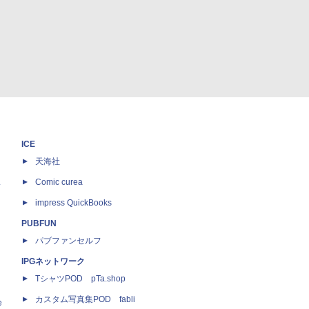
ICE
天海社
ス
Comic curea
impress QuickBooks
PUBFUN
パブファンセルフ
IPGネットワーク
TシャツPOD pTa.shop
カスタム写真集POD fabli
e