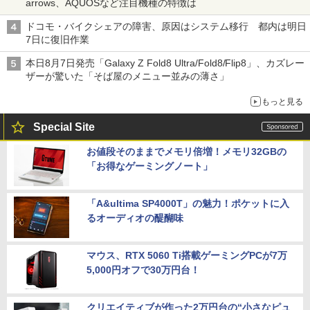
arrows、AQUOSなど注目機種の特徴は
ドコモ・バイクシェアの障害、原因はシステム移行 都内は明日
7日に復旧作業
本日8月7日発売「Galaxy Z Fold8 Ultra/Fold8/Flip8」、カズレー
ザーが驚いた「そば屋のメニュー並みの薄さ」
もっと見る
Special Site
お値段そのままでメモリ倍増！メモリ32GBの
「お得なゲーミングノート」
「A&ultima SP4000T」の魅力！ポケットに入
るオーディオの醍醐味
マウス、RTX 5060 Ti搭載ゲーミングPCが7万
5,000円オフで30万円台！
クリエイティブが作った2万円台の“小さなピュ