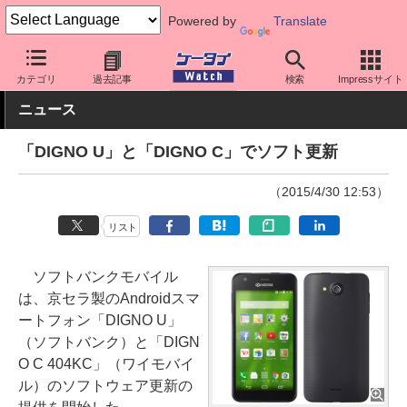
Powered by
Translate
ケータイ Watch
キャリア
ソフトバンク
ソフト更新
カテゴリ
過去記事
検索
Impressサイト
ニュース
「DIGNO U」と「DIGNO C」でソフト更新
（2015/4/30 12:53）
リスト
ソフトバンクモバイル
は、京セラ製のAndroidスマ
ートフォン「DIGNO U」
（ソフトバンク）と「DIGN
O C 404KC」（ワイモバイ
ル）のソフトウェア更新の