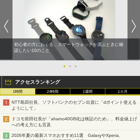
初心者の方におくる、スマートウォッチを選ぶときに確
認したい10のこと
●
●
●
アクセスランキング
1時間
24時間
1週間
1カ月
NTT島田社長、ソフトバンクのセブン出資に「dポイント使える
ようにして」
ドコモ前田社長が「ahamo40GB化は検証のため」、料金値上げ
への考え方にも言及
2026年夏の最新スマホおすすめ11選 GalaxyやXperia、